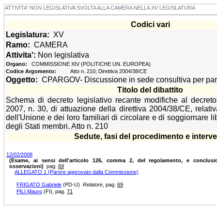
ATTIVITA' NON LEGISLATIVA SVOLTA ALLA CAMERA NELLA XV LEGISLATURA
Codici vari
Legislatura:
XV
Ramo:
CAMERA
Attivita':
Non legislativa
Organo:
COMMISSIONE XIV (POLITICHE UN. EUROPEA)
Codice Argomento:
Atto n. 210; Direttiva 2004/38/CE
Oggetto:
CPARGOV- Discussione in sede consultiva per pare
Titolo del dibattito
Schema di decreto legislativo recante modifiche al decreto 
2007, n. 30, di attuazione della direttiva 2004/38/CE, relativa 
dell'Unione e dei loro familiari di circolare e di soggiornare li
degli Stati membri. Atto n. 210
Sedute, fasi del procedimento e interve
12/02/2008
(Esame, ai sensi dell'articolo 126, comma 2, del regolamento, e conclusi
osservazioni)
pag.
69
ALLEGATO 1 (Parere approvato dalla Commissione)
FRIGATO Gabriele
(PD-U)
Relatore
, pag.
69
PILI Mauro
(FI)
, pag.
71