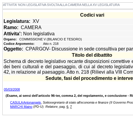
ATTIVITA' NON LEGISLATIVA SVOLTA ALLA CAMERA NELLA XV LEGISLATURA
Codici vari
Legislatura:
XV
Ramo:
CAMERA
Attivita':
Non legislativa
Organo:
COMMISSIONE V (BILANCIO E TESORO)
Codice Argomento:
Atto n. 218
Oggetto:
CPARGOV- Discussione in sede consultiva per pare
Titolo del dibattito
Schema di decreto legislativo recante disposizioni correttive 
dei beni culturali e del paesaggio, di cui al decreto legislat
42, in relazione al paesaggio. Atto n. 218 (Rilievi alla VIII C
Sedute, fasi del procedimento e interve
05/03/2008
(Esame, ai sensi dell'articolo 96-ter, comma 2, del regolamento, e conclusione - Ril
CASULA Antonangelo
,
Sottosegretario di stato all'economia e finanze (II Governo Prod
MARCHI Maino
(PD-U)
Relatore
, pag.
6
,
7