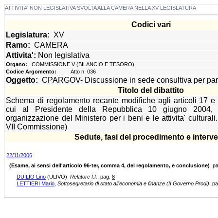
ATTIVITA' NON LEGISLATIVA SVOLTA ALLA CAMERA NELLA XV LEGISLATURA
Codici vari
Legislatura:
XV
Ramo:
CAMERA
Attivita':
Non legislativa
Organo:
COMMISSIONE V (BILANCIO E TESORO)
Codice Argomento:
Atto n. 036
Oggetto:
CPARGOV- Discussione in sede consultiva per pare
Titolo del dibattito
Schema di regolamento recante modifiche agli articoli 17 e
cui al Presidente della Repubblica 10 giugno 2004, 
organizzazione del Ministero per i beni e le attivita' culturali.
VII Commissione)
Sedute, fasi del procedimento e interve
22/11/2006
(Esame, ai sensi dell'articolo 96-ter, comma 4, del regolamento, e conclusione)
pa
DUILIO Lino
(ULIVO)
Relatore f.f.
, pag.
8
LETTIERI Mario
,
Sottosegretario di stato all'economia e finanze (II Governo Prodi)
, p