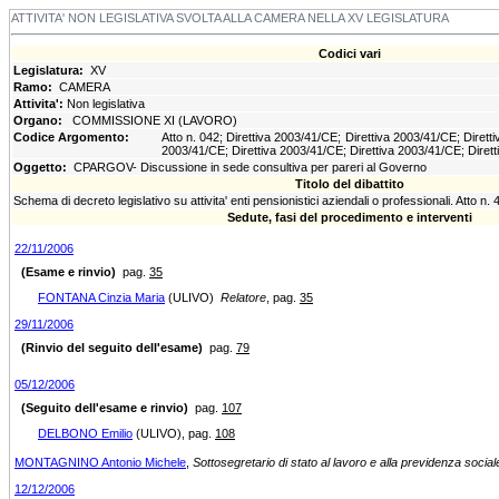
ATTIVITA' NON LEGISLATIVA SVOLTA ALLA CAMERA NELLA XV LEGISLATURA
Codici vari
Legislatura:
XV
Ramo:
CAMERA
Attivita':
Non legislativa
Organo:
COMMISSIONE XI (LAVORO)
Codice Argomento:
Atto n. 042; Direttiva 2003/41/CE; Direttiva 2003/41/CE; Dirett
2003/41/CE; Direttiva 2003/41/CE; Direttiva 2003/41/CE; Diret
Oggetto:
CPARGOV- Discussione in sede consultiva per pareri al Governo
Titolo del dibattito
Schema di decreto legislativo su attivita' enti pensionistici aziendali o professionali. Atto n. 
Sedute, fasi del procedimento e interventi
22/11/2006
(Esame e rinvio)
pag.
35
FONTANA Cinzia Maria
(ULIVO)
Relatore
, pag.
35
29/11/2006
(Rinvio del seguito dell'esame)
pag.
79
05/12/2006
(Seguito dell'esame e rinvio)
pag.
107
DELBONO Emilio
(ULIVO)
, pag.
108
MONTAGNINO Antonio Michele
,
Sottosegretario di stato al lavoro e alla previdenza socia
12/12/2006