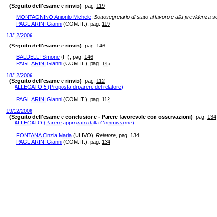
(Seguito dell'esame e rinvio)
pag.
119
MONTAGNINO Antonio Michele
,
Sottosegretario di stato al lavoro e alla previdenza s
PAGLIARINI Gianni
(COM.IT.)
, pag.
119
13/12/2006
(Seguito dell'esame e rinvio)
pag.
146
BALDELLI Simone
(FI)
, pag.
146
PAGLIARINI Gianni
(COM.IT.)
, pag.
146
18/12/2006
(Seguito dell'esame e rinvio)
pag.
112
ALLEGATO 5 (Proposta di parere del relatore)
PAGLIARINI Gianni
(COM.IT.)
, pag.
112
19/12/2006
(Seguito dell'esame e conclusione - Parere favorevole con osservazioni)
pag.
134
ALLEGATO (Parere approvato dalla Commissione)
FONTANA Cinzia Maria
(ULIVO)
Relatore
, pag.
134
PAGLIARINI Gianni
(COM.IT.)
, pag.
134