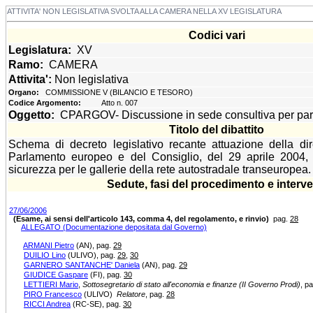
ATTIVITA' NON LEGISLATIVA SVOLTA ALLA CAMERA NELLA XV LEGISLATURA
Codici vari
Legislatura:
XV
Ramo:
CAMERA
Attivita':
Non legislativa
Organo:
COMMISSIONE V (BILANCIO E TESORO)
Codice Argomento:
Atto n. 007
Oggetto:
CPARGOV- Discussione in sede consultiva per pare
Titolo del dibattito
Schema di decreto legislativo recante attuazione della di
Parlamento europeo e del Consiglio, del 29 aprile 2004, re
sicurezza per le gallerie della rete autostradale transeuropea. 
Sedute, fasi del procedimento e interve
27/06/2006
(Esame, ai sensi dell'articolo 143, comma 4, del regolamento, e rinvio)
pag.
28
ALLEGATO (Documentazione depositata dal Governo)
ARMANI Pietro
(AN)
, pag.
29
DUILIO Lino
(ULIVO)
, pag.
29
,
30
GARNERO SANTANCHE' Daniela
(AN)
, pag.
29
GIUDICE Gaspare
(FI)
, pag.
30
LETTIERI Mario
,
Sottosegretario di stato all'economia e finanze (II Governo Prodi)
, p
PIRO Francesco
(ULIVO)
Relatore
, pag.
28
RICCI Andrea
(RC-SE)
, pag.
30