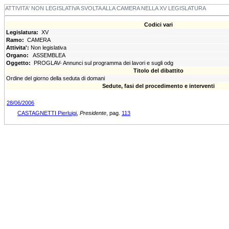
ATTIVITA' NON LEGISLATIVA SVOLTA ALLA CAMERA NELLA XV LEGISLATURA
Codici vari
Legislatura:
XV
Ramo:
CAMERA
Attivita':
Non legislativa
Organo:
ASSEMBLEA
Oggetto:
PROGLAV- Annunci sul programma dei lavori e sugli odg
Titolo del dibattito
Ordine del giorno della seduta di domani
Sedute, fasi del procedimento e interventi
28/06/2006
CASTAGNETTI Pierluigi
,
Presidente
, pag.
113