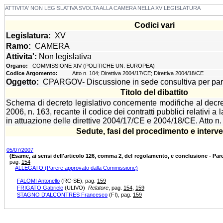
ATTIVITA' NON LEGISLATIVA SVOLTA ALLA CAMERA NELLA XV LEGISLATURA
Codici vari
Legislatura:
XV
Ramo:
CAMERA
Attivita':
Non legislativa
Organo:
COMMISSIONE XIV (POLITICHE UN. EUROPEA)
Codice Argomento:
Atto n. 104; Direttiva 2004/17/CE; Direttiva 2004/18/CE
Oggetto:
CPARGOV- Discussione in sede consultiva per pare
Titolo del dibattito
Schema di decreto legislativo concernente modifiche al decret
2006, n. 163, recante il codice dei contratti pubblici relativi a la
in attuazione delle direttive 2004/17/CE e 2004/18/CE. Atto n.
Sedute, fasi del procedimento e interve
05/07/2007
(Esame, ai sensi dell'articolo 126, comma 2, del regolamento, e conclusione - Par
pag.
154
ALLEGATO (Parere approvato dalla Commissione)
FALOMI Antonello
(RC-SE)
, pag.
159
FRIGATO Gabriele
(ULIVO)
Relatore
, pag.
154
,
159
STAGNO D'ALCONTRES Francesco
(FI)
, pag.
159