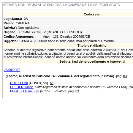
ATTIVITA' NON LEGISLATIVA SVOLTA ALLA CAMERA NELLA XV LEGISLATURA
Codici vari
Legislatura:
XV
Ramo:
CAMERA
Attivita':
Non legislativa
Organo:
COMMISSIONE V (BILANCIO E TESORO)
Codice Argomento:
Atto n. 131; Direttiva 2004/83/CE
Oggetto:
CPARGOV- Discussione in sede consultiva per pareri al Governo
Titolo del dibattito
Schema di decreto legislativo concernente attuazione della direttiva 2004/83/CE del Consi
norme minime sull'attribuzione, a cittadini di paesi terzi o apolidi, della qualifica di rifugia
di protezione internazionale, nonché norme minime sul contenuto della protezione riconosci
Sedute, fasi del procedimento e interventi
26/09/2007
(Esame, ai sensi dell'articolo 143, comma 4, del regolamento, e rinvio)
pag.
83
DUILIO Lino
(ULIVO)
, pag.
86
LETTIERI Mario
,
Sottosegretario di stato all'economia e finanze (II Governo Prodi)
, p
PEGOLO Gian Luigi
(RC-SE)
Relatore
, pag.
83