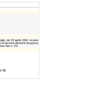
glio, del 29 aprile 2004, recante
to o di persona altrimenti bisognosa
uta. Atto n. 131
ag.
86