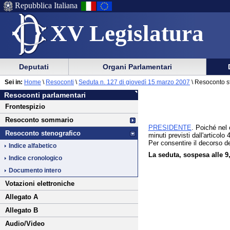
Repubblica Italiana
XV Legislatura
Menu
Vai
Menu
Vai
Deputati
Organi Parlamentari
al
al
di
di
Vai
Menu
menu
Sei in:
Home
\
Resoconti
\
Seduta n. 127 di giovedì 15 marzo 2007
\ Resoconto s
ausilio
navigazione
al
di
di
Resoconti parlamentari
alla
principale
contenuto
navigazione
sezione
Frontespizio
navigazione
principale
Resoconto sommario
PRESIDENTE
. Poiché nel
Resoconto stenografico
minuti previsti dall'articol
Per consentire il decorso d
Indice alfabetico
La seduta, sospesa alle 9,
Indice cronologico
Documento intero
Votazioni elettroniche
Allegato A
Allegato B
Audio/Video