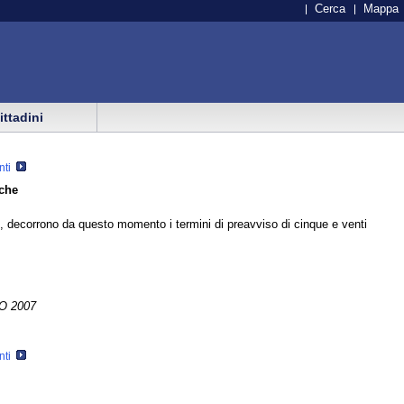
Cerca
Mappa
cittadini
nti
iche
, decorrono da questo momento i termini di preavviso di cinque e venti
O 2007
nti