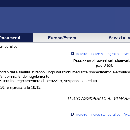
Documenti
Europa/Estero
Servizi ai 
tenografico
|
|
Indietro
Indice stenografico
Ava
Preavviso di votazioni elettron
(ore 9,50)
.
 corso della seduta avranno luogo votazioni mediante procedimento elettronico
o 49, comma 5, del regolamento.
el termine regolamentare di preavviso, sospendo la seduta.
50, è ripresa alle 10,15.
TESTO AGGIORNATO AL 16 MARZ
|
|
Indietro
Indice stenografico
Ava