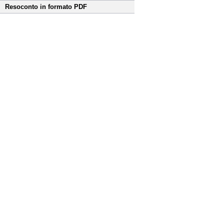
Resoconto in formato PDF
Fine
Vai
al
contenuto
menu
di
navigazione
principale