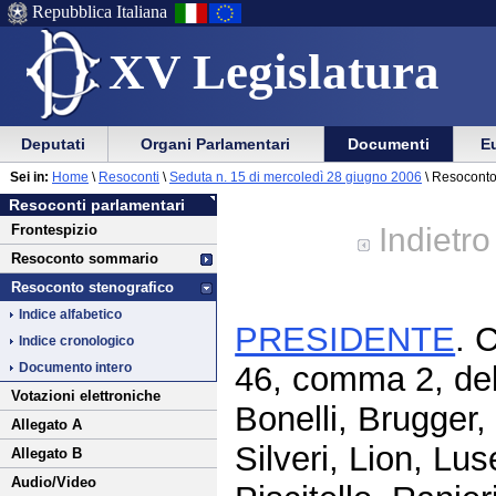
Repubblica Italiana
XV Legislatura
Menu
Vai
Menu
Vai
Deputati
Organi Parlamentari
Documenti
Eu
al
al
di
di
Vai
Menu
menu
Sei in:
Home
\
Resoconti
\
Seduta n. 15 di mercoledì 28 giugno 2006
\ Resoconto
ausilio
navigazione
al
di
di
Resoconti parlamentari
alla
principale
contenuto
navigazione
sezione
Indietro
Frontespizio
navigazione
principale
Resoconto sommario
Resoconto stenografico
Indice alfabetico
PRESIDENTE
. 
Indice cronologico
46, comma 2, del
Documento intero
Votazioni elettroniche
Bonelli, Brugger,
Allegato A
Silveri, Lion, Lus
Allegato B
Audio/Video