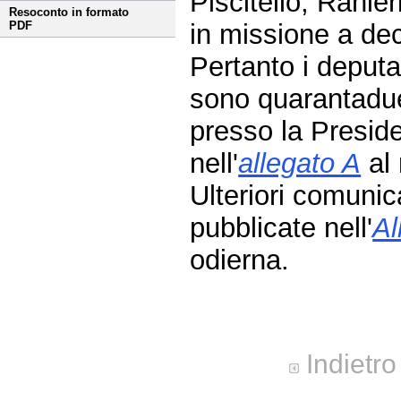
Piscitello, Ranier
Resoconto in formato
in missione a dec
PDF
Pertanto i deput
sono quarantadue
presso la Presid
nell'
allegato A
al 
Ulteriori comuni
pubblicate nell'
Al
odierna.
Indietro