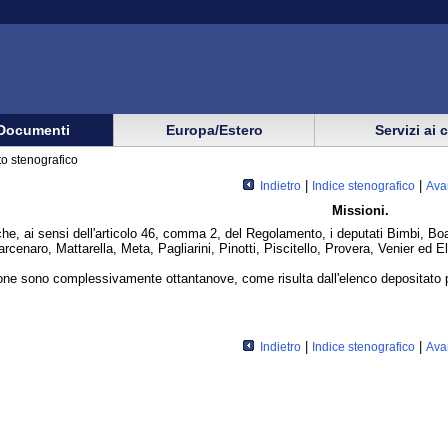
Documenti
Europa/Estero
Servizi ai 
o stenografico
|
|
Indietro
Indice stenografico
Ava
Missioni.
he, ai sensi dell'articolo 46, comma 2, del Regolamento, i deputati Bimbi, B
rcenaro, Mattarella, Meta, Pagliarini, Pinotti, Piscitello, Provera, Venier ed E
ione sono complessivamente ottantanove, come risulta dall'elenco depositato p
|
|
Indietro
Indice stenografico
Ava