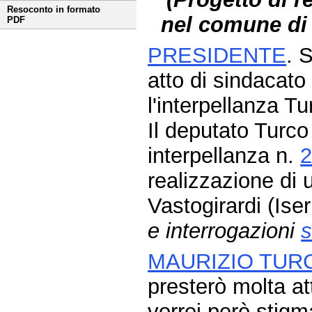
Resoconto in formato
nel comune di V
PDF
PRESIDENTE
. 
atto di sindacato
l'interpellanza T
Il deputato Turco
interpellanza n.
2
realizzazione di 
Vastogirardi (Ise
e interrogazioni
s
MAURIZIO TUR
presterò molta at
vorrei però stigm