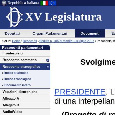
Repubblica Italiana
XV Legislatura
Menu
Vai
Menu
Vai
Deputati
Organi Parlamentari
Documenti
Eu
al
al
di
di
Vai
Menu
menu
Sei in:
Home
\
Resoconti
\
Seduta n. 186 di martedì 10 luglio 2007
\ Resoconto st
ausilio
navigazione
al
di
di
Resoconti parlamentari
alla
principale
contenuto
navigazione
sezione
Frontespizio
navigazione
principale
Svolgimen
Resoconto sommario
Resoconto stenografico
Indice alfabetico
Indice cronologico
Documento intero
PRESIDENTE
. 
Votazioni elettroniche
di una interpellan
Allegato A
Allegato B
Audio/Video
(Progetto di r