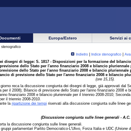
Documenti
Europa/Estero
Servizi ai 
 stenografico
|
|
Indietro
Indice stenografico
Ava
i disegni di legge: S. 1817 - Disposizioni per la formazione del bilancio
i previsione dello Stato per l'anno finanziario 2008 e bilancio pluriennale 
 previsione dello Stato per l'anno finanziario 2008 e bilancio pluriennale 
lancio di previsione dello Stato per l'anno finanziario 2008 e bilancio plu
(ore 15,15).
l giorno reca la discussione congiunta dei disegni di legge, già approvati dal S
a per il 2008); Bilancio di previsione dello Stato per l'anno finanziario 2008 e bi
'anno finanziario 2008 e bilancio pluriennale per il triennio 2008-2010; Seconda n
per il triennio 2008-2010.
ante la
ripartizione dei tempi
riservati alla discussione congiunta sulle linee ge
(Discussione congiunta sulle linee generali - A.C
erta la discussione congiunta sulle linee generali.
i gruppi parlamentari Partito Democratico-L'Ulivo, Forza Italia e UDC
(Unione d