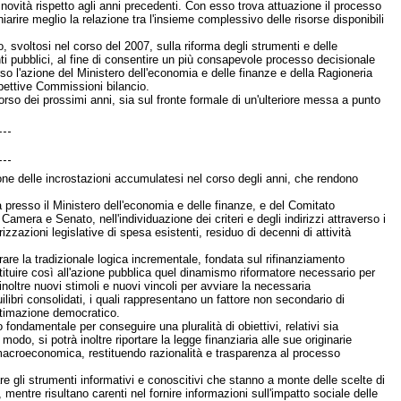
e novità rispetto agli anni precedenti. Con esso trova attuazione il processo
iarire meglio la relazione tra l'insieme complessivo delle risorse disponibili
o, svoltosi nel corso del 2007, sulla riforma degli strumenti e delle
ti pubblici, al fine di consentire un più consapevole processo decisionale
rso l'azione del Ministero dell'economia e delle finanze e della Ragioneria
spettive Commissioni bilancio.
rso dei prossimi anni, sia sul fronte formale di un'ulteriore messa a punto
ione delle incrostazioni accumulatesi nel corso degli anni, che rendono
ta presso il Ministero dell'economia e delle finanze, e del Comitato
amera e Senato, nell'individuazione dei criteri e degli indirizzi attraverso i
zazioni legislative di spesa esistenti, residuo di decenni di attività
are la tradizionale logica incrementale, fondata sul rifinanziamento
estituire così all'azione pubblica quel dinamismo riformatore necessario per
noltre nuovi stimoli e nuovi vincoli per avviare la necessaria
ibri consolidati, i quali rappresentano un fattore non secondario di
ttimazione democratico.
fondamentale per conseguire una pluralità di obiettivi, relativi sia
modo, si potrà inoltre riportare la legge finanziaria alle sue originarie
ica macroeconomica, restituendo razionalità e trasparenza al processo
are gli strumenti informativi e conoscitivi che stanno a monte delle scelte di
mentre risultano carenti nel fornire informazioni sull'impatto sociale delle