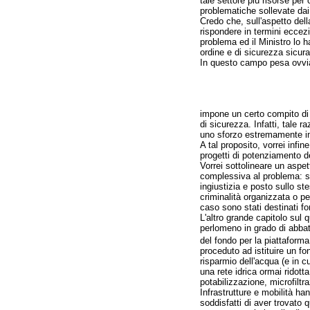
tale settore più risorse per 
problematiche sollevate dai 
Credo che, sull'aspetto dell
rispondere in termini eccezi
problema ed il Ministro lo h
ordine e di sicurezza sicur
In questo campo pesa ovviam
impone un certo compito di r
di sicurezza. Infatti, tale 
uno sforzo estremamente i
A tal proposito, vorrei infine
progetti di potenziamento del
Vorrei sottolineare un aspe
complessiva al problema: sia
ingiustizia e posto sullo st
criminalità organizzata o p
caso sono stati destinati fo
L'altro grande capitolo sul q
perlomeno in grado di abbatt
del fondo per la piattaforma
proceduto ad istituire un fo
risparmio dell'acqua (e in 
una rete idrica ormai ridott
potabilizzazione, microfiltr
Infrastrutture e mobilità ha
soddisfatti di aver trovato q