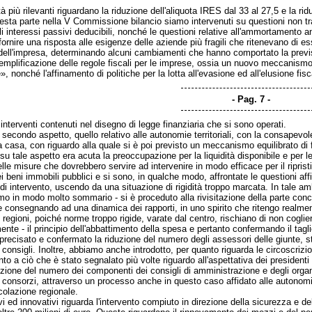
à più rilevanti riguardano la riduzione dell'aliquota IRES dal 33 al 27,5 e la rid
uesta parte nella V Commissione bilancio siamo intervenuti su questioni non tras
interessi passivi deducibili, nonché le questioni relative all'ammortamento an
 fornire una risposta alle esigenze delle aziende più fragili che ritenevano di 
dell'impresa, determinando alcuni cambiamenti che hanno comportato la previsi
 semplificazione delle regole fiscali per le imprese, ossia un nuovo meccanism
», nonché l'affinamento di politiche per la lotta all'evasione ed all'elusione fis
Pag. 7
interventi contenuti nel disegno di legge finanziaria che si sono operati.
secondo aspetto, quello relativo alle autonomie territoriali, con la consapevol
ma casa, con riguardo alla quale si è poi previsto un meccanismo equilibrato di 
 su tale aspetto era acuta la preoccupazione per la liquidità disponibile e per le 
elle misure che dovrebbero servire ad intervenire in modo efficace per il ripristin
i beni immobili pubblici e si sono, in qualche modo, affrontate le questioni affi
tà di intervento, uscendo da una situazione di rigidità troppo marcata. In tale a
umo in modo molto sommario - si è proceduto alla rivisitazione della parte con
e consegnando ad una dinamica dei rapporti, in uno spirito che ritengo realmente 
le regioni, poiché norme troppo rigide, varate dal centro, rischiano di non cogli
mente - il principio dell'abbattimento della spesa e pertanto confermando il tagl
recisato e confermato la riduzione del numero degli assessori delle giunte, 
consigli. Inoltre, abbiamo anche introdotto, per quanto riguarda le circoscrizi
to a ciò che è stato segnalato più volte riguardo all'aspettativa dei presidenti 
zione del numero dei componenti dei consigli di amministrazione e degli organi 
consorzi, attraverso un processo anche in questo caso affidato alle autonom
ticolazione regionale.
ivi ed innovativi riguarda l'intervento compiuto in direzione della sicurezza e 