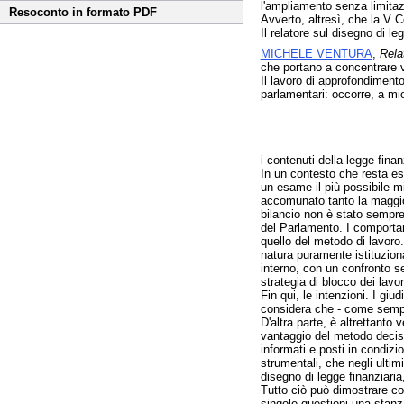
l'ampliamento senza limitazi
Resoconto in formato PDF
Avverto, altresì, che la V C
Il relatore sul disegno di l
MICHELE VENTURA
,
Rela
che portano a concentrare 
Il lavoro di approfondiment
parlamentari: occorre, a mio
i contenuti della legge finan
In un contesto che resta es
un esame il più possibile mi
accomunato tanto la maggior
bilancio non è stato sempre
del Parlamento. I comportam
quello del metodo di lavoro.
natura puramente istituziona
interno, con un confronto se
strategia di blocco dei lavor
Fin qui, le intenzioni. I gi
considera che - come sempre
D'altra parte, è altrettanto
vantaggio del metodo decisi
informati e posti in condizi
strumentali, che negli ulti
disegno di legge finanziaria,
Tutto ciò può dimostrare con
singole questioni una stanz