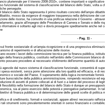
lancio pluriennale per il triennio 2008-2010», contiene importanti e significativ
so funzionale del sistema di classificazione del bilancio dello Stato, volta a ch
bliche perseguite.
 bilancio dello Stato rappresenta il primo risultato concreto dell'ampio dibattit
 dibattito, mosso da esigenze di maggiore trasparenza nella definizione dei con
azione delle risorse, ha coinvolto in una proficua relazione il Governo - attrave
 Parlamento, grazie all'impegno delle Presidenze di Camera e Senato e delle ri
 riformatore è soltanto agli inizi e dovrà proseguire speditamente anche nel co
ne
Pag. 11
a sul fronte sostanziale di un'ampia ricognizione e di una progressiva eliminaz
anismo di reperimento e di allocazione delle risorse.
ltano essere i lavori della commissione tecnica per la finanza pubblica, istitui
io della finanza pubblica, costituito nell'ambito delle Commissioni bilancio di C
ento possano procedere al necessario sfoltimento dell'enorme quantità di autoriz
ù agevole dal nuovo sistema di classificazione funzionale, consentirà di super
i spesa esistenti, senza porre attenzione alla loro qualità ed efficacia, e di r
onomico e sociale del Paese. Il superamento della logica incrementale fornirà i
ture burocratiche della pubblica amministrazione, rompendo resistenze ed equil
duzione di assetti di potere collocati al di fuori o
a latere
del processo di legi
 flessibilità nella formazione del bilancio dello Stato è dunque un presupposto 
economica, sia al pieno esercizio delle potestà e prerogative parlamentari. In tal 
i obiettivi di finanza pubblica e di determinazione delle grandi scelte di polit
onifica e di snellimento, formali e sostanziali, appare altresì necessario rafforz
 tali strumenti sono prevalentemente orientati in senso finanziario e contabile, 