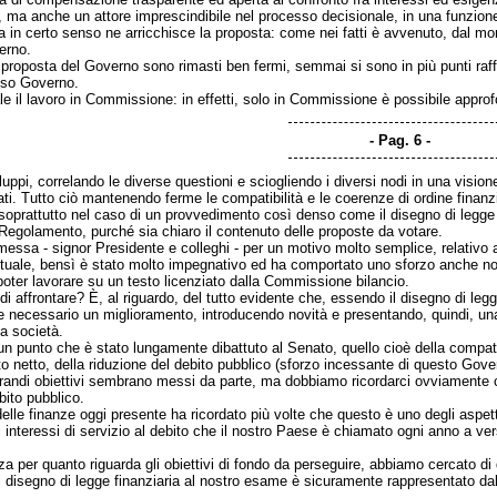
 ma anche un attore imprescindibile nel processo decisionale, in una funzione
 in certo senso ne arricchisce la proposta: come nei fatti è avvenuto, dal m
erno.
 proposta del Governo sono rimasti ben fermi, semmai si sono in più punti raffo
sso Governo.
 il lavoro in Commissione: in effetti, solo in Commissione è possibile approfo
Pag. 6
viluppi, correlando le diverse questioni e sciogliendo i diversi nodi in una visi
i. Tutto ciò mantenendo ferme le compatibilità e le coerenze di ordine finanz
prattutto nel caso di un provvedimento così denso come il disegno di legge 
 Regolamento, purché sia chiaro il contenuto delle proposte da votare.
essa - signor Presidente e colleghi - per un motivo molto semplice, relativo al 
uale, bensì è stato molto impegnativo ed ha comportato uno sforzo anche notev
oter lavorare su un testo licenziato dalla Commissione bilancio.
affrontare? È, al riguardo, del tutto evidente che, essendo il disegno di legge 
e necessario un miglioramento, introducendo novità e presentando, quindi, una
la società.
unto che è stato lungamente dibattuto al Senato, quello cioè della compatibilità
nto netto, della riduzione del debito pubblico (sforzo incessante di questo G
i grandi obiettivi sembrano messi da parte, ma dobbiamo ricordarci ovviamente c
bito pubblico.
delle finanze oggi presente ha ricordato più volte che questo è uno degli aspet
li interessi di servizio al debito che il nostro Paese è chiamato ogni anno a v
za per quanto riguarda gli obiettivi di fondo da perseguire, abbiamo cercato 
del disegno di legge finanziaria al nostro esame è sicuramente rappresentato dal