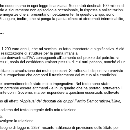
e riscontriamo in ogni legge finanziaria. Sono stati destinati 100 milioni di
rale e sicuramente non episodico e occasionale, in risposta a sollecitazioni
su emergenze che si presentano ripetutamente. In questo campo, sono
 auguro, inoltre, che si ponga la parola «fine» ai «terremoti interminabili»,
 a 1.200 euro annui, che mi sembra un fatto importante e significativo. A ciò
realizzazione di strutture per la prima infanzia.
ate derivanti dall'IVA conseguenti all'aumento del prezzo del petrolio: vi
prezzi, ossia del cosiddetto «mister prezzi» di cui tutti parlano, nonché di un
itare la circolazione dei mutui ipotecari. Si rafforza il dispositivo previsto
 di surrogazione che comporti il trasferimento del mutuo alle condizioni
del provvedimento è stato molto impegnativo. Nel testo sono state
on potrebbe essere altrimenti - e in un quadro che ha portato, attraverso il
tante con il Governo, ma per rispondere a questioni essenziali, sollevate
 gli effetti
(Applausi dei deputati dei gruppi Partito Democratico-L'Ulivo,
dierna del testo integrale della mia relazione.
i.
svolgere la relazione.
disegno di legge n. 3257, recante «Bilancio di previsione dello Stato per