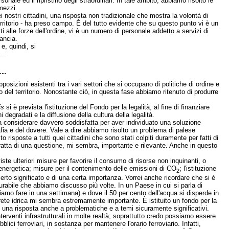
onale ed il ripristino degli straordinari. In tale ambito, abbiamo risolto le
mezzi.
 nostri cittadini, una risposta non tradizionale che mostra la volontà di
erritorio - ha preso campo. È del tutto evidente che su questo punto vi è un
i alle forze dell'ordine, vi è un numero di personale addetto a servizi di
ancia.
e, quindi, si
izioni esistenti tra i vari settori che si occupano di politiche di ordine e
io del territorio. Nonostante ciò, in questa fase abbiamo ritenuto di produrre
is
si è prevista l'istituzione del Fondo per la legalità, al fine di finanziare
 degradati e la diffusione della cultura della legalità.
a considerare davvero soddisfatta per aver individuato una soluzione
afia e del dovere. Vale a dire abbiamo risolto un problema di palese
risposte a tutti quei cittadini che sono stati colpiti duramente per fatti di
tratta di una questione, mi sembra, importante e rilevante. Anche in questo
iste ulteriori misure per favorire il consumo di risorse non inquinanti, o
 energetica; misure per il contenimento delle emissioni di CO
; l'istituzione
2
erto significato e di una certa importanza. Vorrei anche ricordare che si è
scurabile che abbiamo discusso più volte. In un Paese in cui si parla di
amo fare in una settimana) e dove il 50 per cento dell'acqua si disperde in
la rete idrica mi sembra estremamente importante. È istituito un fondo per la
e una risposta anche a problematiche e a temi sicuramente significativi.
terventi infrastrutturali in molte realtà; soprattutto credo possiamo essere
blici ferroviari, in sostanza per mantenere l'orario ferroviario. Infatti,