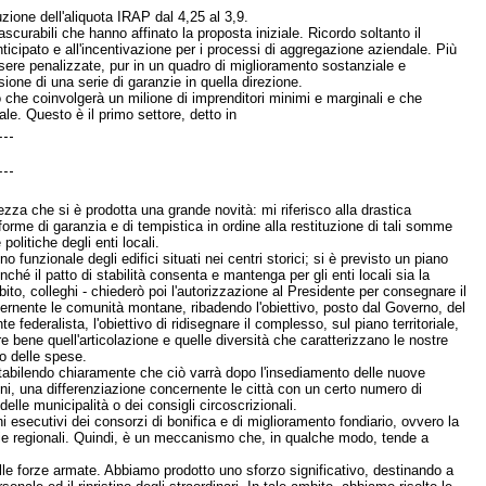
uzione dell'aliquota IRAP dal 4,25 al 3,9.
curabili che hanno affinato la proposta iniziale. Ricordo soltanto il
ticipato e all'incentivazione per i processi di aggregazione aziendale. Più
essere penalizzate, pur in un quadro di miglioramento sostanziale e
one di una serie di garanzie in quella direzione.
o che coinvolgerà un milione di imprenditori minimi e marginali e che
cale. Questo è il primo settore, detto in
ezza che si è prodotta una grande novità: mi riferisco alla drastica
forme di garanzia e di tempistica in ordine alla restituzione di tali somme
politiche degli enti locali.
o funzionale degli edifici situati nei centri storici; si è previsto un piano
nché il patto di stabilità consenta e mantenga per gli enti locali sia la
mbito, colleghi - chiederò poi l'autorizzazione al Presidente per consegnare il
cernente le comunità montane, ribadendo l'obiettivo, posto dal Governo, del
federalista, l'obiettivo di ridisegnare il complesso, sul piano territoriale,
ere bene quell'articolazione e quelle diversità che caratterizzano le nostre
io delle spese.
stabilendo chiaramente che ciò varrà dopo l'insediamento delle nuove
oni, una differenziazione concernente le città con un certo numero di
delle municipalità o dei consigli circoscrizionali.
esecutivi dei consorzi di bonifica e di miglioramento fondiario, ovvero la
ie regionali. Quindi, è un meccanismo che, in qualche modo, tende a
delle forze armate. Abbiamo prodotto uno sforzo significativo, destinando a