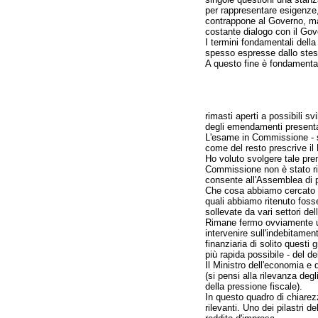
per rappresentare esigenze,
contrappone al Governo, ma
costante dialogo con il Gov
I termini fondamentali della
spesso espresse dallo ste
A questo fine è fondamentale
rimasti aperti a possibili s
degli emendamenti presentat
L'esame in Commissione - so
come del resto prescrive il
Ho voluto svolgere tale prem
Commissione non è stato rit
consente all'Assemblea di p
Che cosa abbiamo cercato di 
quali abbiamo ritenuto foss
sollevate da vari settori del
Rimane fermo ovviamente un p
intervenire sull'indebitame
finanziaria di solito quest
più rapida possibile - del de
Il Ministro dell'economia e 
(si pensi alla rilevanza deg
della pressione fiscale).
In questo quadro di chiarez
rilevanti. Uno dei pilastri 