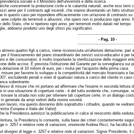
previdenza sociale e il Ministero dell'università e della ricerca.
iche concernenti la protezione civile e le calamità naturali, anche essi temi ch
ezzi aerei per il contrasto agli incendi, che stanno diventando un fatto struttu
nche in questo caso per rispondere efficacemente con un'azione di contrasto 
e aree colpite da terremoti e alluvioni, che spero non si producano ogni anno. Mi
te dello Stato, che si ripetono ogni anno, per terremoti molto datati nel tempo.
lie, abbiamo prodotto uno degli sforzi più significativi.
Pag. 10
almeno quattro figli a carico, viene riconosciuta un'ulteriore detrazione, pari
er il finanziamento del piano straordinario dei servizi socio-educativi e per la 
mi e dei consumatori, è molto importante la sterilizzazione delle maggiori entr
azione delle accise. È prevista l'istituzione del Garante per la sorveglianza sui 
a dotazione di 10 milioni di euro, per i mutui per l'acquisto della prima casa.
isure per favorire lo sviluppo e la competitività del mercato finanziario e facil
007, escludendo penali e oneri di qualsiasi natura a carico del cliente in caso
 banca subentrante.
mplesso di misure che mi portano ad affermare che l'esame in seconda lettura 
ive in una situazione di coperture certe - è del tutto evidente che, comunque, n
trovare la strada non solo per ottenere tali coperture certe, in un dialogo cos
in generale da ampi settori della nostra società.
on lavoro, ma questo dovranno dirlo soprattutto i cittadini, quando ne vedranno
stra Europea e Italia dei Valori)
.
e la Presidenza autorizzi la pubblicazione in calce al resoconto della seduta o
entura, la Presidenza lo consente, sulla base dei criteri costantemente seguit
egge n. 3257 e relative note di variazioni, onorevole Andrea Ricci, ha facoltà di 
ul disegno di legge n. 3257 e relative note di variazioni
. Signor Presidente, il 