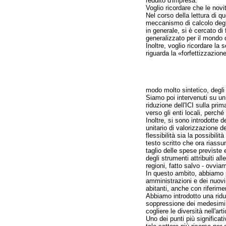
reddito d'impresa.
Voglio ricordare che le novit
Nel corso della lettura di q
meccanismo di calcolo degli 
in generale, si è cercato di
generalizzato per il mondo 
Inoltre, voglio ricordare la
riguarda la «forfettizzazione
modo molto sintetico, degli 
Siamo poi intervenuti su un 
riduzione dell'ICI sulla pri
verso gli enti locali, perché
Inoltre, si sono introdotte d
unitario di valorizzazione de
flessibilità sia la possibili
testo scritto che ora riass
taglio delle spese previste 
degli strumenti attribuiti al
regioni, fatto salvo - ovvia
In questo ambito, abbiamo p
amministrazioni e dei nuovi 
abitanti, anche con riferimen
Abbiamo introdotto una ridu
soppressione dei medesimi 
cogliere le diversità nell'ar
Uno dei punti più significat