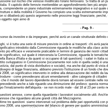
ssione sul rischio che venisse modificato l'orario ferroviario. Si tratta di un p
alia. Il capitolo delle ferrovie meriterebbe un approfondimento ben più ampio e
ia, comprendente un piano industriale estremamente impegnativo e sul quale c
rastrutture e della mobilità il Governo ha compiuto una scelta estremamente im
Non si dibatterà più questo argomento nelle prossime leggi finanziarie, perché,
ù oggetto ogni anno di
Pag. 9
isorse da investire e da impegnare, perché avrà un canale strutturale definito 
i, vi è tutta una serie di misure previste in ordine ai trasporti: chi avrà pazie
nificativo introdotto dalla Commissione riguarda le modifiche alla
class acti
nto più efficace e veramente praticabile in termini di garanzia dei nostri citta
 significativo, sul quale è intervenuta la Commissione, riguarda le tematiche 
a Banca d'Italia e da quanti si occupano di tali questioni): i salari in Italia s
ttito sviluppatosi in Commissione (sicuramente non solo in quella sede) è una de
stizia, dal punto di vista distributivo e sociale), ma anche dal punto di vista 
disegno di legge finanziaria, abbiamo previsto l'istituzione di un fondo che dov
dal 2008, un significativo intervento in ordine alla detassazione dei redditi da 
ntrodurre - come prevedevano alcuni emendamenti - altre categorie di cittadi
 che il mondo del lavoro dipendente dovrà tornare ad essere centrale nelle nost
prevedendo anche a tale riguardo una diminuzione del prelievo: questa norma e
opo l'innalzamento dell'aliquota - se non ricordo male - dal 18 al 23 per cent
 questioni annose, come quella riguardante i lavoratori socialmente utili. Anch
annose che riguardano alcune grandi città del Mezzogiorno.
me tre questioni: siamo intervenuti sul problema delle pari opportunità con pr
l'anno 2008, una sperimentazione del bilancio di genere per quattro amministrazion