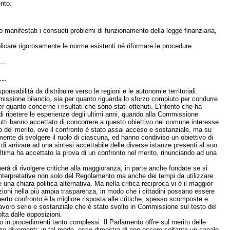
ento.
 manifestati i consueti problemi di funzionamento della legge finanziaria,
licare rigorosamente le norme esistenti né riformare le procedure
sponsabilità da distribuire verso le regioni e le autonomie territoriali.
missione bilancio, sia per quanto riguarda lo sforzo compiuto per condurre
r quanto concerne i risultati che sono stati ottenuti. L'intento che ha
di ripetere le esperienze degli ultimi anni, quando alla Commissione
utti hanno accettato di concorrere a questo obiettivo nel comune interesse
o del merito, ove il confronto è stato assai acceso e sostanziale, ma su
mente di svolgere il ruolo di ciascuna, ed hanno condiviso un obiettivo di
di arrivare ad una sintesi accettabile delle diverse istanze presenti al suo
ultima ha accettato la prova di un confronto nel merito, rinunciando ad una
erà di rivolgere critiche alla maggioranza, in parte anche fondate se si
nterpretative non solo del Regolamento ma anche dei tempi da utilizzare.
una chiara politica alternativa. Ma nella critica reciproca vi è il maggior
ioni nella più ampia trasparenza, in modo che i cittadini possano essere
perto confronto è la migliore risposta alle critiche, spesso scomposte e
lavoro serio e sostanziale che è stato svolto in Commissione sul testo del
olta dalle opposizioni.
to in procedimenti tanto complessi. Il Parlamento offre sul merito delle
ze divergenti: in tal modo, esso dimostra di non essere soltanto un canale