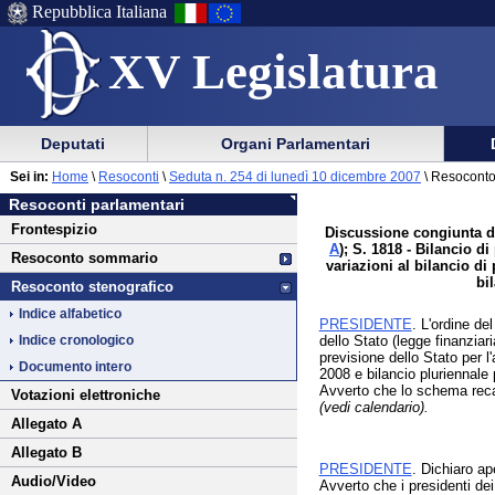
Repubblica Italiana
XV Legislatura
Menu
Vai
Menu
Vai
Deputati
Organi Parlamentari
al
al
di
di
Vai
Menu
menu
Sei in:
Home
\
Resoconti
\
Seduta n. 254 di lunedì 10 dicembre 2007
\ Resoconto
ausilio
navigazione
al
di
di
Resoconti parlamentari
alla
principale
contenuto
navigazione
sezione
Frontespizio
navigazione
Discussione congiunta de
principale
A
); S. 1818 - Bilancio d
Resoconto sommario
variazioni al bilancio di
bi
Resoconto stenografico
Indice alfabetico
PRESIDENTE
. L'ordine de
dello Stato (legge finanziari
Indice cronologico
previsione dello Stato per l
Documento intero
2008 e bilancio pluriennale 
Avverto che lo schema rec
Votazioni elettroniche
(vedi calendario).
Allegato A
Allegato B
PRESIDENTE
. Dichiaro ap
Audio/Video
Avverto che i presidenti de