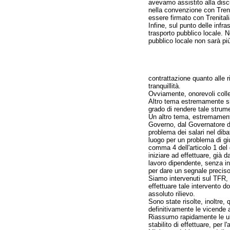
avevamo assistito alla discu
nella convenzione con Trenit
essere firmato con Trenital
Infine, sul punto delle inf
trasporto pubblico locale. 
pubblico locale non sarà pi
contrattazione quanto alle r
tranquillità.
Ovviamente, onorevoli collegh
Altro tema estremamente sig
grado di rendere tale strume
Un altro tema, estremamente
Governo, dal Governatore dell
problema dei salari nel diba
luogo per un problema di giu
comma 4 dell'articolo 1 del 
iniziare ad effettuare, già 
lavoro dipendente, senza i
per dare un segnale preciso
Siamo intervenuti sul TFR, 
effettuare tale intervento d
assoluto rilievo.
Sono state risolte, inoltre,
definitivamente le vicende 
Riassumo rapidamente le ulti
stabilito di effettuare, per 