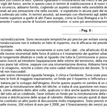
oltre 200 milioni di euro. Queste riguardano il rinnovamento dei mezzi e del pers
vigili del fuoco, anche in questo caso in termini di stabilizzazione e di nuovi 
a sicurezza, abbiamo fornito, cogliendo un aspetto centrale nella sensibilità dei
onali ad una sensazione che nella società - e soprattutto in alcune parti del t
a sollevato più volte. In termini assoluti, ad esempio con riferimento agli addett
amente superiore a quello di altri Paesi europei, come la Gran Bretagna e la Fr
ente il carico anche di funzioni amministrative: vi sono più amministrazioni 
Pag. 8
azionalizzazione. Sono necessarie tempistiche più precise per evitare sovrappos
razionalizzazione non è soltanto un fatto di risparmio, ma di efficacia nel presid
mportante.
 ricordare - nella relazione ovviamente vi sono tutti i dati - che all'articolo 41-
b
le risorse strumentali delle forze di polizia e il risanamento dei quartieri urbani
tto lungamente dibattuto e credo al riguardo che tutta la Commissione si poss
mo riusciti ad introdurre l'equiparazione delle vittime del terrorismo, della m
esso piano tali vittime, seppure con una strumentazione diversa. Abbiamo fornito 
er lo stragismo, nonché a coloro che sono caduti nell'esercizio del dovere. Si 
ndi non trascurabili.
uale siamo intervenuti riguarda l'energia, il clima e l'ambiente. Sono state prev
ere le fonti di maggiore inquinamento; un fondo per il risparmio e l'efficienza
 italiana per lo sviluppo dell'idrogeno. Anche questo aspetto mi sembra di un c
ndo per la ristrutturazione delle reti idriche; si tratta di una questione non tra
cui, come abbiamo detto altre volte, qualcuno ci dice anche quante docce possi
a del tutto ad un colabrodo, l'aver istituito un fondo per la ristrutturazione del
azione e dolcificazione delle acque di rubinetto. Abbiamo cercato quindi di dar
nno costituito un altro punto di discussione molto impegnativo. Sono previsti in
uelle risorse, 104 milioni di euro per il 2008, per il finanziamento dei servizi pub