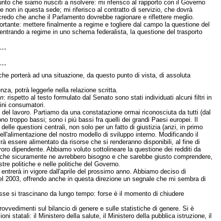
unto che siamo riusciti a risolvere: mi riferisco al rapporto con il Governo
 non in questa sede; mi riferisco al contratto di servizio, che dovrà
redo che anche il Parlamento dovrebbe ragionare e riflettere meglio.
portante: mettere finalmente a regime e togliere dal campo la questione del
 entrando a regime in uno schema federalista, la questione del trasporto
che porterà ad una situazione, da questo punto di vista, di assoluta
nza, potrà leggerle nella relazione scritta.
on
: rispetto al testo formulato dal Senato sono stati individuati alcuni filtri in
dini consumatori.
del lavoro. Partiamo da una constatazione ormai riconosciuta da tutti (dal
ono troppo bassi; sono i più bassi fra quelli dei grandi Paesi europei. Il
lle questioni centrali, non solo per un fatto di giustizia (anzi, in primo
dell'alimentazione del nostro modello di sviluppo interno. Modificando il
rà essere alimentato da risorse che si renderanno disponibili, al fine di
lavoro dipendente. Abbiamo voluto sottolineare la questione dei redditi da
ni che sicuramente ne avrebbero bisogno e che sarebbe giusto comprendere,
re politiche e nelle politiche del Governo.
ntrerà in vigore dall'aprile del prossimo anno. Abbiamo deciso di
o nel 2003, offrendo anche in questa direzione un segnale che mi sembra di
'esse si trascinano da lungo tempo: forse è il momento di chiudere
ovvedimenti sul bilancio di genere e sulle statistiche di genere. Si è
i statali: il Ministero della salute, il Ministero della pubblica istruzione, il