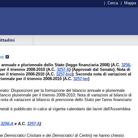
Cerca
Mappa
cittadini
nti
 annuale e pluriennale dello Stato (legge finanziaria 2008) (A.C.
3256-
per il triennio 2008-2010 (A.C.
3257-A
) (Approvati dal Senato); Nota di
per il triennio 2008-2010 (A.C.
3257-bis
); Seconda nota di variazioni al
riennale per il triennio 2008-2010 (A.C.
3257-ter
)
enato: Disposizioni per la formazione del bilancio annuale e pluriennale
lancio pluriennale per il triennio 2008-2010; Nota di variazioni al bilancio di
ota di variazioni al bilancio di previsione dello Stato per l'anno finanziario
nerali è pubblicato in calce al vigente calendario dei lavori dell'Assemblea
.
3256-A
e A.C.
3257-A
)
ei Democratici Cristiani e dei Democratici di Centro)
ne hanno chiesto