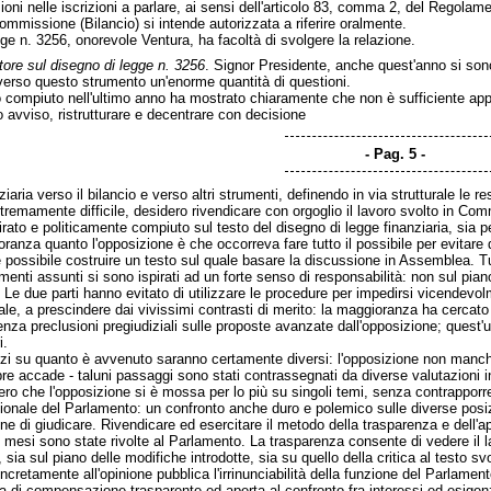
oni nelle iscrizioni a parlare, ai sensi dell'articolo 83, comma 2, del Regolam
ommissione (Bilancio) si intende autorizzata a riferire oralmente.
egge n. 3256, onorevole Ventura, ha facoltà di svolgere la relazione.
tore sul disegno di legge n. 3256
. Signor Presidente, anche quest'anno si sono
verso questo strumento un'enorme quantità di questioni.
o compiuto nell'ultimo anno ha mostrato chiaramente che non è sufficiente app
 avviso, ristrutturare e decentrare con decisione
Pag. 5
ziaria verso il bilancio e verso altri strumenti, definendo in via strutturale le re
tremamente difficile, desidero rivendicare con orgoglio il lavoro svolto in Com
rato e politicamente compiuto sul testo del disegno di legge finanziaria, sia pe
anza quanto l'opposizione è che occorreva fare tutto il possibile per evitare 
 possibile costruire un testo sul quale basare la discussione in Assemblea. T
enti assunti si sono ispirati ad un forte senso di responsabilità: non sul pian
 Le due parti hanno evitato di utilizzare le procedure per impedirsi vicendevol
le, a prescindere dai vivissimi contrasti di merito: la maggioranza ha cercato 
nza preclusioni pregiudiziali sulle proposte avanzate dall'opposizione; quest'
i.
udizi su quanto è avvenuto saranno certamente diversi: l'opposizione non manch
 accade - taluni passaggi sono stati contrassegnati da diverse valutazioni i
 vero che l'opposizione si è mossa per lo più su singoli temi, senza contrapporre 
onale del Parlamento: un confronto anche duro e polemico sulle diverse posiz
one di giudicare. Rivendicare ed esercitare il metodo della trasparenza e dell'a
mi mesi sono state rivolte al Parlamento. La trasparenza consente di vedere il 
 sia sul piano delle modifiche introdotte, sia su quello della critica al testo sv
cretamente all'opinione pubblica l'irrinunciabilità della funzione del Parlamen
a di compensazione trasparente ed aperta al confronto fra interessi ed esigen