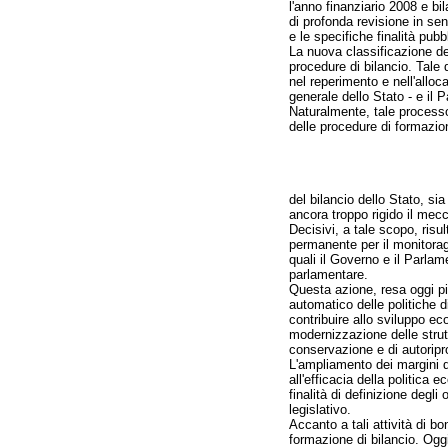
l'anno finanziario 2008 e bi
di profonda revisione in sen
e le specifiche finalità pub
La nuova classificazione del
procedure di bilancio. Tale
nel reperimento e nell'alloc
generale dello Stato - e il
Naturalmente, tale processo
delle procedure di formazio
del bilancio dello Stato, si
ancora troppo rigido il mecc
Decisivi, a tale scopo, risu
permanente per il monitoragg
quali il Governo e il Parlam
parlamentare.
Questa azione, resa oggi pi
automatico delle politiche d
contribuire allo sviluppo ec
modernizzazione delle strut
conservazione e di autoripro
L'ampliamento dei margini di
all'efficacia della politica 
finalità di definizione degl
legislativo.
Accanto a tali attività di b
formazione di bilancio. Oggi