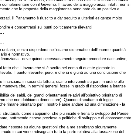
 complementare con il Governo. Il lavoro della maggioranza, infatti, non si
omento che le proposte della maggioranza sono nate da un positivo e
rzati. Il Parlamento è riuscito a dar seguito a ulteriori esigenze molto
ndire e concentrarsi sui punti politicamente rilevanti
one unitaria, senza disperdersi nell'esame sistematico dell'enorme quantità
iario e normativo.
finanziaria - deve quindi necessariamente seguire procedure riassuntive,
fatto che il lavoro che si è svolto nel corso di queste giornate in
ole. Il punto rilevante, però, è che si è giunti ad una conclusione che
finanziaria in seconda lettura, siamo intervenuti su parti in ordine alle
 manovra che, in termini generali fosse in grado di rispondere a istanze
 dei saldi, dei grandi orientamenti relativi all'obiettivo prioritario di
overno che non dobbiamo dimenticare). Quando discutiamo di legge
he rimane prioritario per il nostro Paese andare ad una diminuzione - la
ti strutturali, come sappiamo, che più incide e frena lo sviluppo del Paese
ersare, sottraendo risorse preziose a politiche di sviluppo e di abbassamento
di dare risposte su alcune questioni che a me sembrano sicuramente
 modo in cui viene ridisegnata tutta la parte relativa alla tassazione del