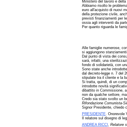
Ministero del lavoro e della 
Abbiamo risolto le problemat
euro all'acquisto di nuovi m
della protezione civile, a
previsti finanziamenti per l
ossia agli interventi da par
Per quanto riguarda le famig
Alle famiglie numerose, con 
si aggiungono stanziamenti p
Dal punto di vista dei consu
sarà, infatti, una sterilizz
fondo di solidarietà, con un
Sono state anche introdotte m
dal decreto-legge n. 7 del 2
stipulate tra il cliente e la
Si tratta, quindi, di un co
introdotte novità significat
dibattito in Commissione, a 
non da qualche settore, ma 
Credo sia stato svolto un bu
Rifondazione Comunista-Sini
Signor Presidente, chiedo ch
PRESIDENTE
. Onorevole V
Il relatore sul disegno di l
ANDREA RICCI
,
Relatore s