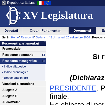
Repubblica Italiana
XV Legislatura
Menu
Vai
Menu
Vai
Deputati
Organi Parlamentari
Documenti
Eu
al
al
di
di
Vai
Menu
menu
Sei in:
Home
\
Resoconti
\
Seduta n. 42 di martedì 26 settembre 2006
\ Resoconto
ausilio
navigazione
al
di
di
Resoconti parlamentari
alla
principale
contenuto
navigazione
sezione
Frontespizio
navigazione
principale
Si 
Resoconto sommario
Resoconto stenografico
Indice alfabetico
Indice cronologico
(Dichiaraz
Documento intero
Votazioni elettroniche
PRESIDENTE
. 
Allegato A
finale.
Allegato B
Audio/Video
Ha chiesto di parl