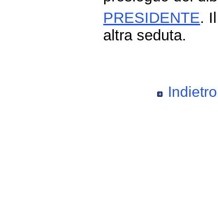
PRESIDENTE
. I
altra seduta.
Indietro
Fine
Vai
al
contenuto
menu
di
navigazione
principale