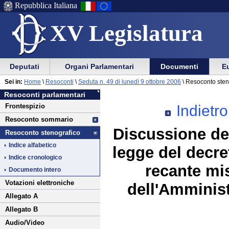
Repubblica Italiana
XV Legislatura
Menu
Vai
Menu
Vai
Deputati
Organi Parlamentari
Documenti
Eu
al
al
di
di
Vai
Menu
menu
Sei in:
Home
\
Resoconti
\
Seduta n. 49 di lunedì 9 ottobre 2006
\ Resoconto sten
ausilio
navigazione
al
di
di
Resoconti parlamentari
alla
principale
contenuto
navigazione
sezione
Indietro
Frontespizio
navigazione
principale
Resoconto sommario
Discussione de
Resoconto stenografico
Indice alfabetico
legge del decre
Indice cronologico
recante mis
Documento intero
Votazioni elettroniche
dell'Amminist
Allegato A
Allegato B
Audio/Video