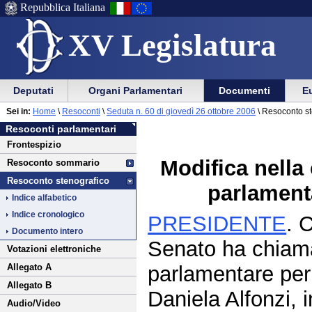
Repubblica Italiana
XV Legislatura
Menu
Vai
Menu
Vai
Deputati
Organi Parlamentari
Documenti
Eu
al
al
di
di
Vai
Menu
menu
Sei in:
Home
\
Resoconti
\
Seduta n. 60 di giovedì 26 ottobre 2006
\ Resoconto st
ausilio
navigazione
al
di
di
Resoconti parlamentari
alla
principale
contenuto
navigazione
sezione
Frontespizio
navigazione
principale
Modifica nell
Resoconto sommario
Resoconto stenografico
parlamenta
Indice alfabetico
Indice cronologico
PRESIDENTE
. 
Documento intero
Senato ha chiama
Votazioni elettroniche
parlamentare per 
Allegato A
Allegato B
Daniela Alfonzi, 
Audio/Video