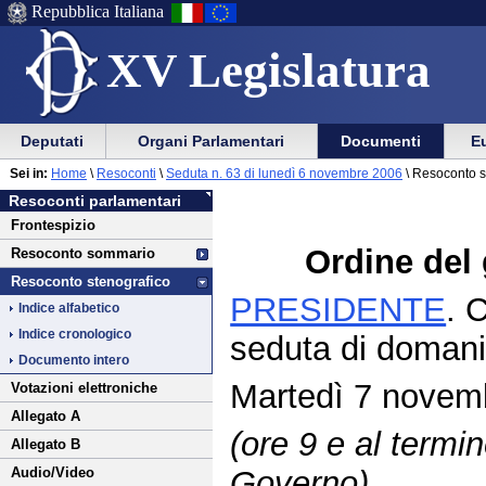
Repubblica Italiana
XV Legislatura
Menu
Vai
Menu
Vai
Deputati
Organi Parlamentari
Documenti
Eu
al
al
di
di
Vai
Menu
menu
Sei in:
Home
\
Resoconti
\
Seduta n. 63 di lunedì 6 novembre 2006
\ Resoconto s
ausilio
navigazione
al
di
di
Resoconti parlamentari
alla
principale
contenuto
navigazione
sezione
Frontespizio
navigazione
principale
Ordine del 
Resoconto sommario
Resoconto stenografico
PRESIDENTE
. 
Indice alfabetico
Indice cronologico
seduta di domani
Documento intero
Martedì 7 novemb
Votazioni elettroniche
Allegato A
(ore 9 e al termi
Allegato B
Governo)
Audio/Video