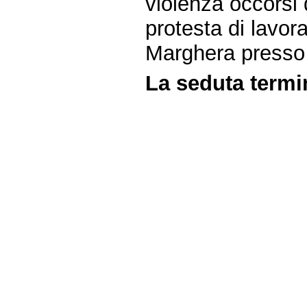
violenza occorsi
protesta di lavora
Marghera presso 
La seduta termin
Fine
Vai
al
contenuto
menu
di
navigazione
principale