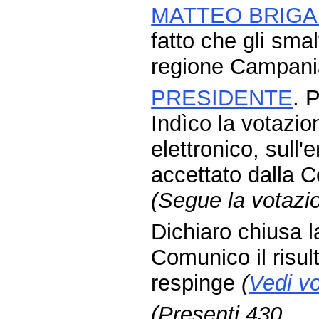
MATTEO BRIGA
fatto che gli sma
regione Campani
PRESIDENTE
. 
Indìco la votazi
elettronico, sul
accettato dalla 
(Segue la votazi
Dichiaro chiusa l
Comunico il risul
respinge
(
Vedi vo
(Presenti 430