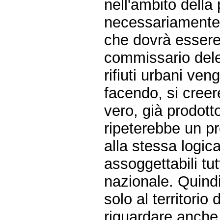
nell'ambito dell
necessariamente t
che dovrà essere
commissario delega
rifiuti urbani ven
facendo, si cree
vero, già prodotto
ripeterebbe un p
alla stessa logic
assoggettabili tutti
nazionale. Quind
solo al territori
riguardare anche