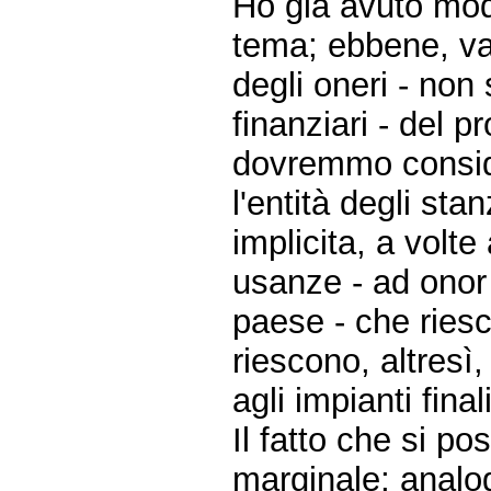
Ho già avuto modo
tema; ebbene, va
degli oneri - non
finanziari - del 
dovremmo consid
l'entità degli st
implicita, a volte
usanze - ad onor 
paese - che riesc
riescono, altresì,
agli impianti fina
Il fatto che si p
marginale; analog