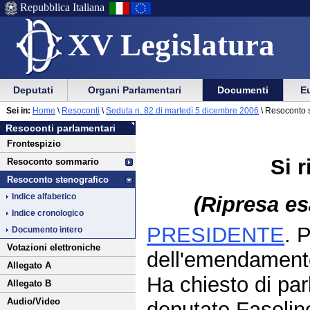
Repubblica Italiana
XV Legislatura
Menu
Vai
Menu
Vai
Deputati
Organi Parlamentari
Documenti
Eu
al
al
di
di
Vai
Menu
menu
Sei in:
Home
\
Resoconti
\
Seduta n. 82 di martedì 5 dicembre 2006
\ Resoconto 
ausilio
navigazione
al
di
di
Resoconti parlamentari
alla
principale
contenuto
navigazione
sezione
Frontespizio
navigazione
principale
Si 
Resoconto sommario
Resoconto stenografico
Indice alfabetico
(Ripresa es
Indice cronologico
PRESIDENTE
. 
Documento intero
Votazioni elettroniche
dell'emendament
Allegato A
Ha chiesto di parl
Allegato B
Audio/Video
deputato Fasolin