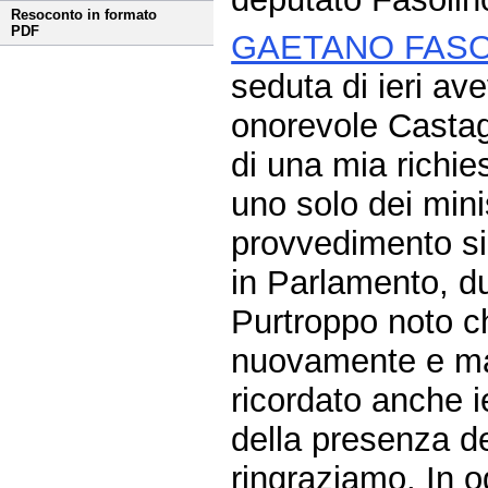
Resoconto in formato
PDF
GAETANO FASO
seduta di ieri av
onorevole Castagn
di una mia richie
uno solo dei mini
provvedimento si
in Parlamento, du
Purtroppo noto c
nuovamente e mal
ricordato anche i
della presenza d
ringraziamo. In o