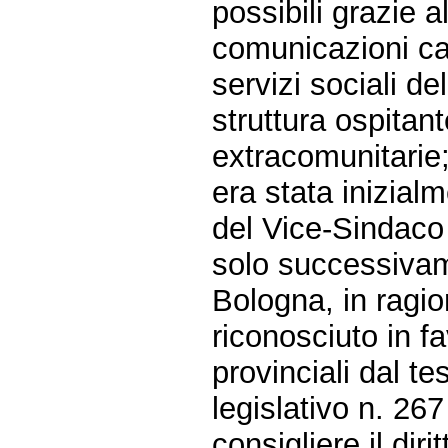
possibili grazie a
comunicazioni car
servizi sociali d
struttura ospitan
extracomunitarie;
era stata inizia
del Vice-Sindaco
solo successivam
Bologna, in ragio
riconosciuto in f
provinciali dal te
legislativo n. 26
consigliere il dir