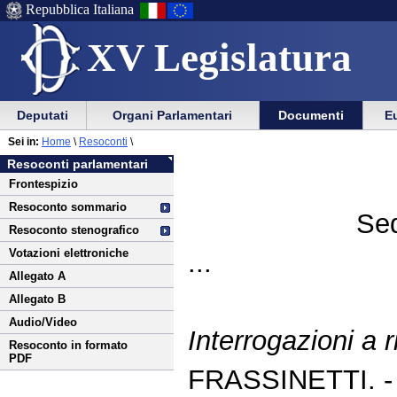
Repubblica Italiana
XV Legislatura
Menu
Vai
Menu
Vai
Deputati
Organi Parlamentari
Documenti
Eu
al
al
di
di
Vai
Menu
menu
Sei in:
Home
\
Resoconti
\
ausilio
navigazione
al
di
di
Resoconti parlamentari
alla
principale
contenuto
navigazione
sezione
Frontespizio
navigazione
principale
Resoconto sommario
Sed
Resoconto stenografico
Votazioni elettroniche
...
Allegato A
Allegato B
Audio/Video
Interrogazioni a r
Resoconto in formato
PDF
FRASSINETTI. 