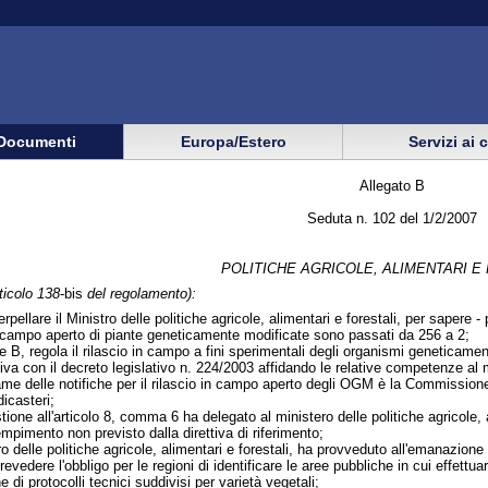
Documenti
Europa/Estero
Servizi ai 
Allegato B
Seduta n. 102 del 1/2/2007
POLITICHE AGRICOLE, ALIMENTARI E
ticolo 138
-bis
del regolamento):
terpellare il Ministro delle politiche agricole, alimentari e forestali, per sapere
in campo aperto di piante geneticamente modificate sono passati da 256 a 2;
e B, regola il rilascio in campo a fini sperimentali degli organismi geneticamen
ettiva con il decreto legislativo n. 224/2003 affidando le relative competenze al 
same delle notifiche per il rilascio in campo aperto degli OGM è la Commissione
dicasteri;
stione all'articolo 8, comma 6 ha delegato al ministero delle politiche agricole,
empimento non previsto dalla direttiva di riferimento;
ro delle politiche agricole, alimentari e forestali, ha provveduto all'emanazione
 prevedere l'obbligo per le regioni di identificare le aree pubbliche in cui effe
e di protocolli tecnici suddivisi per varietà vegetali;