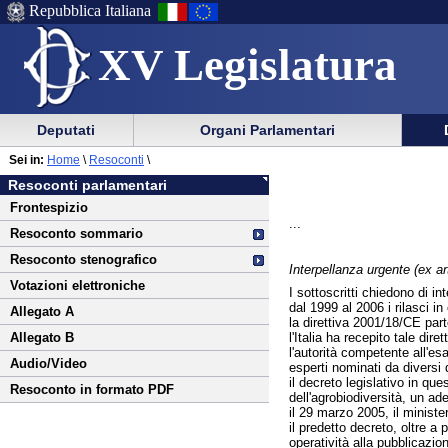
Repubblica Italiana
XV Legislatura
Menu
Vai
Menu
Vai
Deputati
Organi Parlamentari
al
al
di
di
Vai
Menu
menu
Sei in:
Home
\
Resoconti
\
ausilio
navigazione
al
di
di
Resoconti parlamentari
alla
principale
contenuto
navigazione
sezione
Frontespizio
navigazione
principale
...
Resoconto sommario
Resoconto stenografico
Interpellanza urgente (ex ar
Votazioni elettroniche
I sottoscritti chiedono di in
dal 1999 al 2006 i rilasci 
Allegato A
la direttiva 2001/18/CE part
l'Italia ha recepito tale dir
Allegato B
l'autorità competente all'e
Audio/Video
esperti nominati da diversi 
il decreto legislativo in que
Resoconto in formato PDF
dell'agrobiodiversità, un ad
il 29 marzo 2005, il ministe
il predetto decreto, oltre a
operatività alla pubblicazion