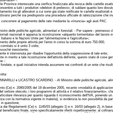
ote-latte» -:
 Province interessate una verifica finalizzata alla revoca delle cartelle esattori
onsentire a tutti i produttori «debitori di prelievo», di saldare quanto loro do
ttamento tra gli allevatori a cui sono gia state notificate le cartelle esattoriali 
tivarsi perché sia predisposto una procedura ufficiale di rateizzazione che inve
i concorrere al pagamento delle rate mediante la «rinuncia» agli aiuti PAC.
istro delle politiche agricole, alimentari e forestali. -
Per sapere - premesso c
giornali nazionali è apparsa la ricostruzione «alquanto tormentata» del lavoro sv
Italiano e le Nazioni Unite per l'alimentazione e l'agricoltura»;
mento delle proprie attività per l'anno in corso la somma di euro 750.000;
l comitato si è unito 3 volte;
pressoché inesistente;
ente è intervenuta per ribadire l'opportunità della soppressione di tale ente;
te in merito a tale ricostruzione dell'attività dell'ente, questo stato di cose g
ne -:
no fondate, e quali iniziative intenda assumere nei confronti di un ente che risul
ritta:
NNARILLI e LICASTRO SCARDINO. -
Al Ministro delle politiche agricole, ali
nto (Ce) n. 2080/2005 del 19 dicembre 2005, recante «modalità di applicazion
del settore oleicolo, i loro programmi di attività e il relativo finanziamento», 
ticolare rilevanza per quanto riguarda il riconoscimento dell'IVA, ponendo un 
enza con la normativa vigente in materia), si evidenzia la non possibilità da par
 in questione;
sta dai Regolamenti (Ce) n. 1145/03 (allegato 1) e n. 16/03 (allegato 2), in bas
l beneficiario finale, sono specificatamente riferiti rispettivamente: al cofina