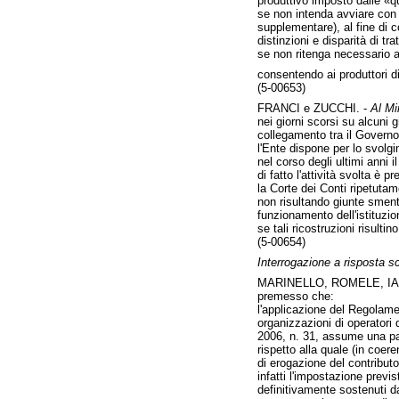
produttivo imposto dalle «qu
se non intenda avviare con le
supplementare), al fine di c
distinzioni e disparità di tra
se non ritenga necessario at
consentendo ai produttori d
(5-00653)
FRANCI e ZUCCHI. -
Al Min
nei giorni scorsi su alcuni 
collegamento tra il Governo 
l'Ente dispone per lo svolgi
nel corso degli ultimi anni i
di fatto l'attività svolta è 
la Corte dei Conti ripetutam
non risultando giunte smenti
funzionamento dell'istituzio
se tali ricostruzioni risulti
(5-00654)
Interrogazione a risposta sc
MARINELLO, ROMELE, IA
premesso che:
l'applicazione del Regolame
organizzazioni di operatori 
2006, n. 31, assume una par
rispetto alla quale (in coer
di erogazione del contributo
infatti l'impostazione previ
definitivamente sostenuti da