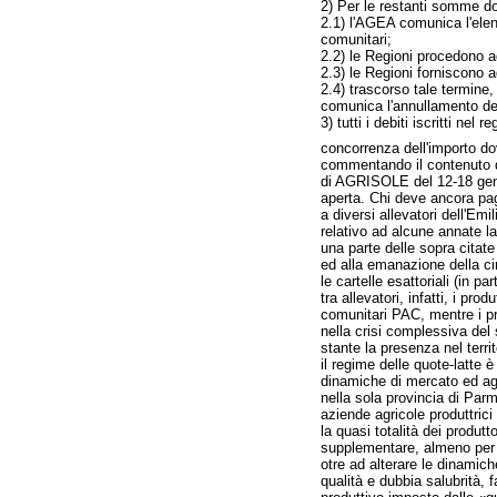
2) Per le restanti somme dov
2.1) l'AGEA comunica l'elenc
comunitari;
2.2) le Regioni procedono a
2.3) le Regioni forniscono a
2.4) trascorso tale termine,
comunica l'annullamento de
3) tutti i debiti iscritti nel r
concorrenza dell'importo dov
commentando il contenuto del
di AGRISOLE del 12-18 genna
aperta. Chi deve ancora pag
a diversi allevatori dell'Em
relativo ad alcune annate lat
una parte delle sopra citate
ed alla emanazione della c
le cartelle esattoriali (in 
tra allevatori, infatti, i pr
comunitari PAC, mentre i pro
nella crisi complessiva del 
stante la presenza nel terr
il regime delle quote-latte
dinamiche di mercato ed agg
nella sola provincia di Parm
aziende agricole produttrici
la quasi totalità dei produt
supplementare, almeno per a
otre ad alterare le dinamich
qualità e dubbia salubrità, f