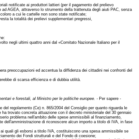
ali notificate ai produttori lattieri (per il pagamento del prelievo
vuto ad AGEA, attraverso lo strumento della trattenuta degli aiuti PAC, senza
e coloro a cui le cartelle non sono state notificate;
sta la totalità dei prelievi supplementari pregressi,
he:
olto negli ultimi quattro anni dal «Comitato Nazionale Italiano per il
enera preoccupazioni ed accentua la diffidenza dei cittadini nei confronti del
terebbe di scarsa efficienza e di dubbia utilità.
mentari e forestali, al Ministro per le politiche europee. -
Per sapere -
e del regolamento (Ce) n. 865/2004 del Consiglio per quanto riguarda le
che ha trovato concreta attuazione con il decreto ministeriale del 30 gennaio
serio problema nell'ambito delle spese ammissibili al finanziamento,
te dell'amministrazione di riconoscere alcun importo a titolo di IVA, in fase
e ai quali gli esborsi a titolo IVA, costituiscono una spesa ammissibile se
nziamento dei Fondi strutturali e del Fondo di coesione;