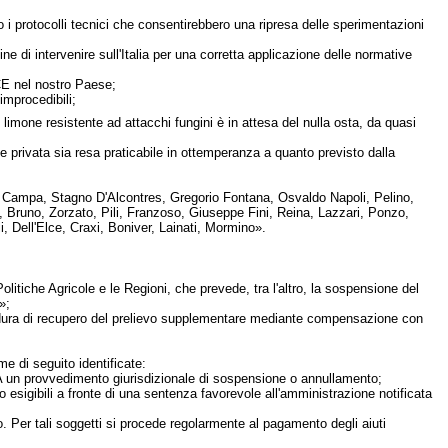
to i protocolli tecnici che consentirebbero una ripresa delle sperimentazioni
e di intervenire sull'Italia per una corretta applicazione delle normative
CE nel nostro Paese;
improcedibili;
i limone resistente ad attacchi fungini è in attesa del nulla osta, da quasi
 e privata sia resa praticabile in ottemperanza a quanto previsto dalla
oni, Campa, Stagno D'Alcontres, Gregorio Fontana, Osvaldo Napoli, Pelino,
i, Bruno, Zorzato, Pili, Franzoso, Giuseppe Fini, Reina, Lazzari, Ponzo,
 Dell'Elce, Craxi, Boniver, Lainati, Mormino».
olitiche Agricole e le Regioni, che prevede, tra l'altro, la sospensione del
»;
edura di recupero del prelievo supplementare mediante compensazione con
e di seguito identificate:
GEA un provvedimento giurisdizionale di sospensione o annullamento;
sigibili a fronte di una sentenza favorevole all'amministrazione notificata
o. Per tali soggetti si procede regolarmente al pagamento degli aiuti