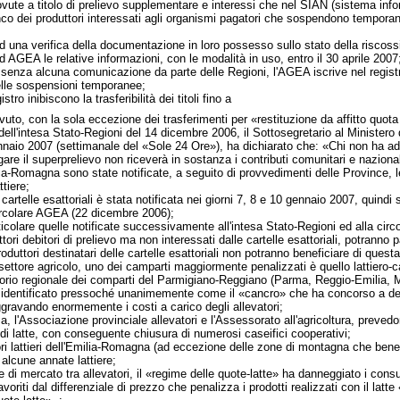
ute a titolo di prelievo supplementare e interessi che nel SIAN (sistema inform
o dei produttori interessati agli organismi pagatori che sospendono temporanea
d una verifica della documentazione in loro possesso sullo stato della riscoss
d AGEA le relative informazioni, con le modalità in uso, entro il 30 aprile 2007
 senza alcuna comunicazione da parte delle Regioni, l'AGEA iscrive nel registro
lle sospensioni temporanee;
egistro inibiscono la trasferibilità dei titoli fino a
uto, con la sola eccezione dei trasferimenti per «restituzione da affitto quota 
l'intesa Stato-Regioni del 14 dicembre 2006, il Sottosegretario al Ministero de
io 2007 (settimanale del «Sole 24 Ore»), ha dichiarato che: «Chi non ha aderi
are il superprelievo non riceverà in sostanza i contributi comunitari e naziona
ilia-Romagna sono state notificate, a seguito di provvedimenti delle Province, 
tiere;
 cartelle esattoriali è stata notificata nei giorni 7, 8 e 10 gennaio 2007, quind
ircolare AGEA (22 dicembre 2006);
particolare quelle notificate successivamente all'intesa Stato-Regioni ed alla 
oduttori debitori di prelievo ma non interessati dalle cartelle esattoriali, potrann
duttori destinatari delle cartelle esattoriali non potranno beneficiare di questa
settore agricolo, uno dei camparti maggiormente penalizzati è quello lattiero-ca
itorio regionale dei comparti del Parmigiano-Reggiano (Parma, Reggio-Emilia,
 è identificato pressoché unanimemente come il «cancro» che ha concorso a deter
ravando enormemente i costi a carico degli allevatori;
a, l'Associazione provinciale allevatori e l'Assessorato all'agricoltura, prevedo
 di latte, con conseguente chiusura di numerosi caseifici cooperativi;
tori lattieri dell'Emilia-Romagna (ad eccezione delle zone di montagna che benef
lcune annate lattiere;
e di mercato tra allevatori, il «regime delle quote-latte» ha danneggiato i consu
avoriti dal differenziale di prezzo che penalizza i prodotti realizzati con il la