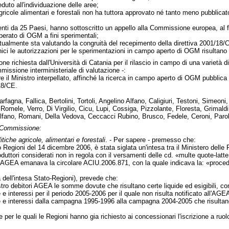
uto all'individuazione delle aree;
 agricole alimentari e forestali non ha tuttora approvato né tanto meno pubblica
enti da 25 Paesi, hanno sottoscritto un appello alla Commissione europea, al fin
iberato di OGM a fini sperimentali;
ualmente sta valutando la congruità del recepimento della direttiva 2001/18/
nici le autorizzazioni per le sperimentazioni in campo aperto di OGM risultano 
one richiesta dall'Università di Catania per il rilascio in campo di una varietà d
missione interministeriale di valutazione -:
e il Ministro interpellato, affinché la ricerca in campo aperto di OGM pubblica
18/CE.
rfagna, Fallica, Bertolini, Tortoli, Angelino Alfano, Caligiuri, Testoni, Sime
 Romele, Verro, Di Virgilio, Cicu, Lupi, Cossiga, Pizzolante, Floresta, Grimald
lfano, Romani, Della Vedova, Ceccacci Rubino, Brusco, Fedele, Ceroni, Paroli,
n Commissione:
itiche agricole, alimentari e forestali
. - Per sapere - premesso che:
Regioni del 14 dicembre 2006, è stata siglata un'intesa tra il Ministero delle P
uttori considerati non in regola con il versamenti delle cd. «multe quote-latte
l'AGEA emanava la circolare ACIU.2006.871, con la quale indicava la: «proc
 dell'intesa Stato-Regioni), prevede che:
stro debitori AGEA le somme dovute che risultano certe liquide ed esigibili, com
 e interessi per il periodo 2005-2006 per il quale non risulta notificato all'A
 e interessi dalla campagna 1995-1996 alla campagna 2004-2005 che risultano e
er le quali le Regioni hanno gia richiesto ai concessionari l'iscrizione a ruol