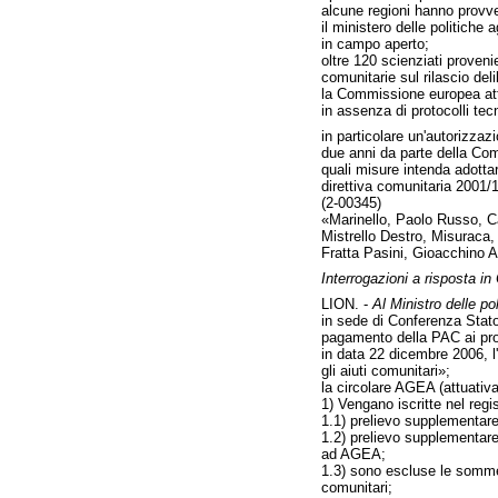
alcune regioni hanno provved
il ministero delle politiche
in campo aperto;
oltre 120 scienziati proveni
comunitarie sul rilascio del
la Commissione europea att
in assenza di protocolli tec
in particolare un'autorizzazi
due anni da parte della Com
quali misure intenda adottar
direttiva comunitaria 2001/
(2-00345)
«Marinello, Paolo Russo, Ca
Mistrello Destro, Misuraca,
Fratta Pasini, Gioacchino A
Interrogazioni a risposta i
LION. -
Al Ministro delle pol
in sede di Conferenza Stato 
pagamento della PAC ai prod
in data 22 dicembre 2006, 
gli aiuti comunitari»;
la circolare AGEA (attuativa
1) Vengano iscritte nel regi
1.1) prelievo supplementare
1.2) prelievo supplementare
ad AGEA;
1.3) sono escluse le somme p
comunitari;