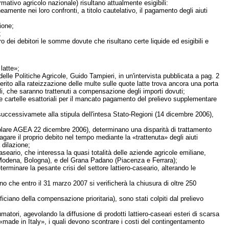
ativo agricolo nazionale) risultano attualmente esigibili:
mente nei loro confronti, a titolo cautelativo, il pagamento degli aiuti
ione;
;
 dei debitori le somme dovute che risultano certe liquide ed esigibili e
latte»;
lle Politiche Agricole, Guido Tampieri, in un'intervista pubblicata a pag. 2
to alla rateizzazione delle multe sulle quote latte trova ancora una porta
li, che saranno trattenuti a compensazione degli importi dovuti;
le cartelle esattoriali per il mancato pagamento del prelievo supplementare
i successivamete alla stipula dell'intesa Stato-Regioni (14 dicembre 2006),
circolare AGEA 22 dicembre 2006), determinano una disparità di trattamento
o pagare il proprio debito nel tempo mediante la «trattenuta» degli aiuti
 dilazione;
seario, che interessa la quasi totalità delle aziende agricole emiliane,
 Modena, Bologna), e del Grana Padano (Piacenza e Ferrara);
minare la pesante crisi del settore lattiero-caseario, alterando le
no che entro il 31 marzo 2007 si verificherà la chiusura di oltre 250
iciano della compensazione prioritaria), sono stati colpiti dal prelievo
matori, agevolando la diffusione di prodotti lattiero-caseari esteri di scarsa
tte «made in Italy», i quali devono scontrare i costi del contingentamento