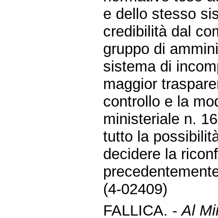
e dello stesso si
credibilità dal c
gruppo di amminis
sistema di incompa
maggior trasparenz
controllo e la mod
ministeriale n. 1
tutto la possibil
decidere la ricon
precedentemente 
(4-02409)
FALLICA. -
Al Mi