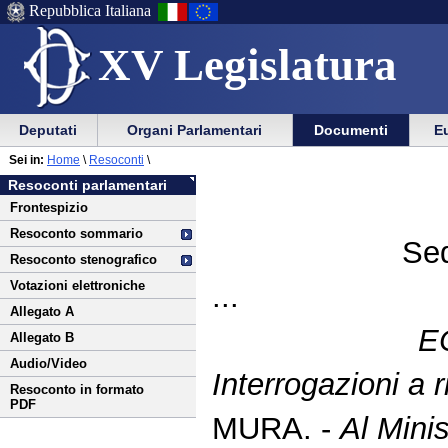
Repubblica Italiana
XV Legislatura
Menu
Vai
Menu
Vai
Deputati
Organi Parlamentari
Documenti
Eu
al
al
di
di
Vai
Menu
menu
Sei in:
Home
\
Resoconti
\
ausilio
navigazione
al
di
di
Resoconti parlamentari
alla
principale
contenuto
navigazione
sezione
Frontespizio
navigazione
principale
Resoconto sommario
Sed
Resoconto stenografico
Votazioni elettroniche
...
Allegato A
E
Allegato B
Audio/Video
Interrogazioni a r
Resoconto in formato
PDF
MURA. -
Al Minis