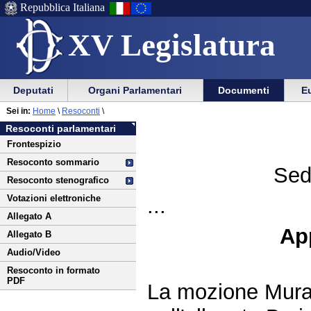
Repubblica Italiana
XV Legislatura
Menu
Vai
Menu
Vai
Deputati
Organi Parlamentari
Documenti
Eu
al
al
di
di
Vai
Menu
menu
Sei in:
Home
\
Resoconti
\
ausilio
navigazione
al
di
di
Resoconti parlamentari
alla
principale
contenuto
navigazione
sezione
Frontespizio
navigazione
principale
Resoconto sommario
Sed
Resoconto stenografico
Votazioni elettroniche
...
Allegato A
Ap
Allegato B
Audio/Video
Resoconto in formato
PDF
La mozione Mura 