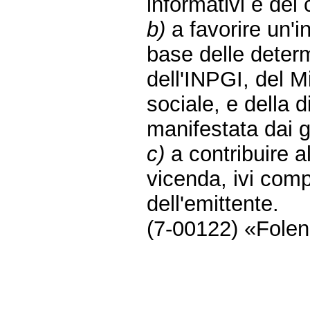
informativi e dei
b)
a favorire un'i
base delle determi
dell'INPGI, del M
sociale, e della 
manifestata dai g
c)
a contribuire a
vicenda, ivi comp
dell'emittente.
(7-00122) «Folena
Fine
Vai
al
contenuto