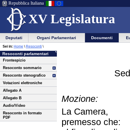
Repubblica Italiana
XV Legislatura
Menu
Vai
Menu
Vai
Deputati
Organi Parlamentari
Documenti
Eu
al
al
di
di
Vai
Menu
menu
Sei in:
Home
\
Resoconti
\
ausilio
navigazione
al
di
di
Resoconti parlamentari
alla
principale
contenuto
navigazione
sezione
Frontespizio
navigazione
principale
Resoconto sommario
Sed
Resoconto stenografico
Votazioni elettroniche
Allegato A
Mozione:
Allegato B
Audio/Video
La Camera,
Resoconto in formato
PDF
premesso che: