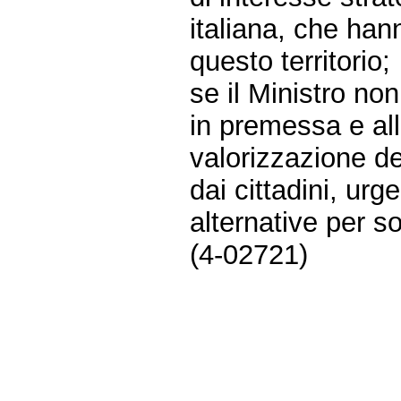
italiana, che hann
questo territorio;
se il Ministro non
in premessa e all
valorizzazione del
dai cittadini, ur
alternative per s
(4-02721)
Fine
Vai
al
contenuto
menu
di
navigazione