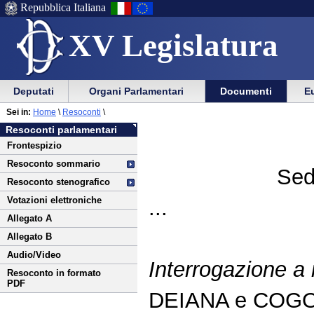
Repubblica Italiana
XV Legislatura
Menu
Vai
Menu
Vai
Deputati
Organi Parlamentari
Documenti
Eu
al
al
di
di
Vai
Menu
menu
Sei in:
Home
\
Resoconti
\
ausilio
navigazione
al
di
di
Resoconti parlamentari
alla
principale
contenuto
navigazione
sezione
Frontespizio
navigazione
principale
Resoconto sommario
Sed
Resoconto stenografico
Votazioni elettroniche
...
Allegato A
Allegato B
Audio/Video
Interrogazione a r
Resoconto in formato
PDF
DEIANA e COGO