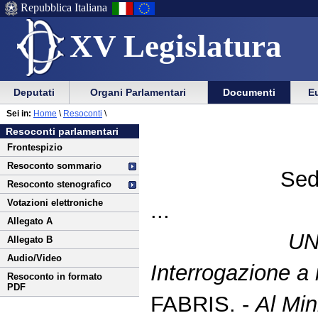
Repubblica Italiana
XV Legislatura
Menu
Vai
Menu
Vai
Deputati
Organi Parlamentari
Documenti
Eu
al
al
di
di
Vai
Menu
menu
Sei in:
Home
\
Resoconti
\
ausilio
navigazione
al
di
di
Resoconti parlamentari
alla
principale
contenuto
navigazione
sezione
Frontespizio
navigazione
principale
Resoconto sommario
Sed
Resoconto stenografico
Votazioni elettroniche
...
Allegato A
UN
Allegato B
Audio/Video
Interrogazione a r
Resoconto in formato
PDF
FABRIS. -
Al Mini