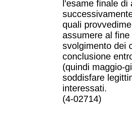
l'esame finale di
successivamente 
quali provvedimen
assumere al fine 
svolgimento dei co
conclusione entr
(quindi maggio-g
soddisfare legitt
interessati.
(4-02714)
Fine
Vai
al
contenuto