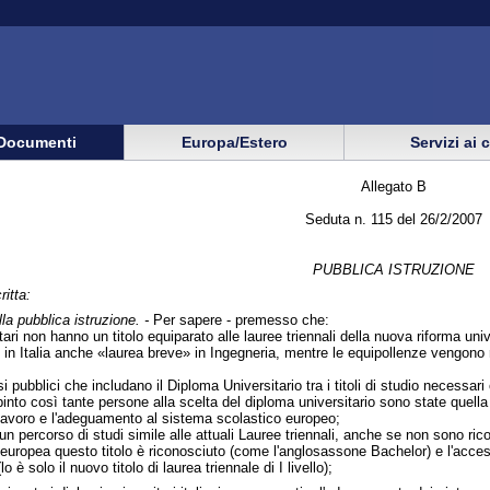
Documenti
Europa/Estero
Servizi ai 
Allegato B
Seduta n. 115 del 26/2/2007
PUBBLICA ISTRUZIONE
ritta:
la pubblica istruzione. -
Per sapere - premesso che:
rsitari non hanno un titolo equiparato alle lauree triennali della nuova riforma u
o in Italia anche «laurea breve» in Ingegneria, mentre le equipollenze vengono 
 pubblici che includano il Diploma Universitario tra i titoli di studio necessar
nto così tante persone alla scelta del diploma universitario sono state quella 
lavoro e l'adeguamento al sistema scolastico europeo;
 un percorso di studi simile alle attuali Lauree triennali, anche se non sono ric
ne europea questo titolo è riconosciuto (come l'anglosassone Bachelor) e l'acce
lo è solo il nuovo titolo di laurea triennale di I livello);