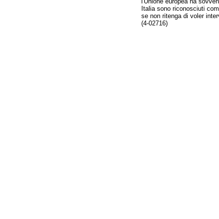
l'Unione europea ha sovvenzi
Italia sono riconosciuti come
se non ritenga di voler inter
(4-02716)
Fine
Vai
al
contenuto
menu
di
navigazione
principale