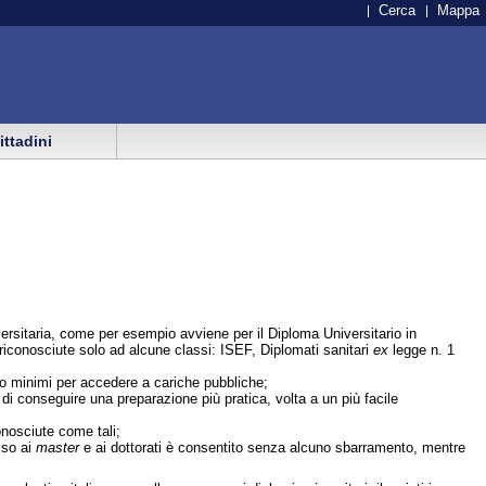
Cerca
Mappa
cittadini
niversitaria, come per esempio avviene per il Diploma Universitario in
riconosciute solo ad alcune classi: ISEF, Diplomati sanitari
ex
legge n. 1
i o minimi per accedere a cariche pubbliche;
di conseguire una preparazione più pratica, volta a un più facile
onosciute come tali;
sso ai
master
e ai dottorati è consentito senza alcuno sbarramento, mentre