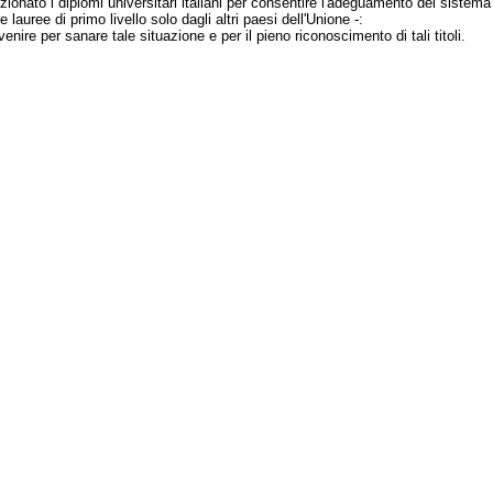
onato i diplomi universitari italiani per consentire l'adeguamento dei sistema sc
 lauree di primo livello solo dagli altri paesi dell'Unione -:
venire per sanare tale situazione e per il pieno riconoscimento di tali titoli.