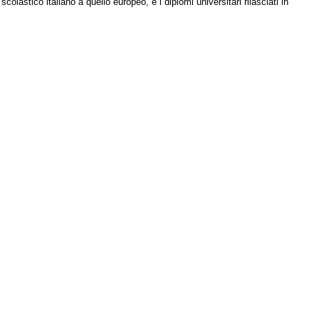
olastico italiano a quello europeo, e i diplomi universitari rilasciati in