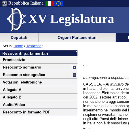
Repubblica Italiana
XV Legislatura
Menu
Vai
Menu
Vai
Deputati
Organi Parlamentari
al
al
di
di
Vai
Menu
menu
Sei in:
Home
\
Resoconti
\
ausilio
navigazione
al
di
di
Resoconti parlamentari
alla
principale
contenuto
navigazione
sezione
Frontespizio
navigazione
principale
...
Resoconto sommario
Resoconto stenografico
Interrogazione a risposta sc
Votazioni elettroniche
CASSOLA. -
Al Ministro del
in Italia, i diplomati unive
Allegato A
Ingegneria Elettronica dett
del 2002, settore artistico;
Allegato B
non esistono a oggi concorsi
Audio/Video
le motivazioni che hanno spi
inserimento nel mondo del 
Resoconto in formato PDF
i diplomi universitari hanno
negli altri Paesi dell'Unio
in Italia non è riconosciuto (