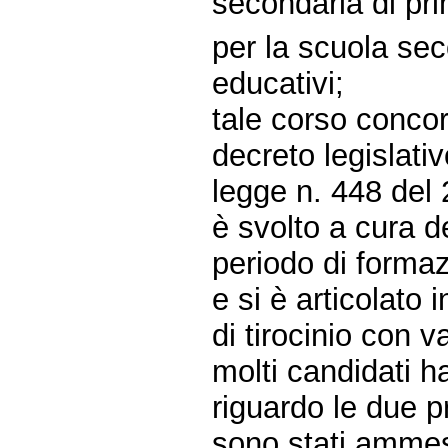
secondaria di pr
per la scuola seco
educativi;
tale corso concor
decreto legislativ
legge n. 448 del 
è svolto a cura dei
periodo di forma
e si è articolato 
di tirocinio con v
molti candidati h
riguardo le due p
sono stati ammes