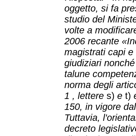
oggetto, si fa pr
studio del Ministe
volte a modificare
2006 recante «In
magistrati capi e 
giudiziari nonch
talune competenze
norma degli artic
1 , lettere
s)
e
t)
150, in vigore da
Tuttavia, l'orien
decreto legislativ