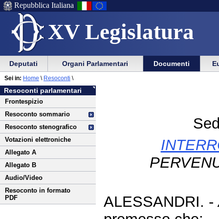
Repubblica Italiana
XV Legislatura
Menu
Vai
Menu
Vai
Deputati
Organi Parlamentari
Documenti
Eu
al
al
di
di
Vai
Menu
menu
Sei in:
Home
\
Resoconti
\
ausilio
navigazione
al
di
di
Resoconti parlamentari
alla
principale
contenuto
navigazione
sezione
Frontespizio
navigazione
principale
Resoconto sommario
Sed
Resoconto stenografico
Votazioni elettroniche
INTERR
Allegato A
PERVENU
Allegato B
Audio/Video
Resoconto in formato
ALESSANDRI. -
PDF