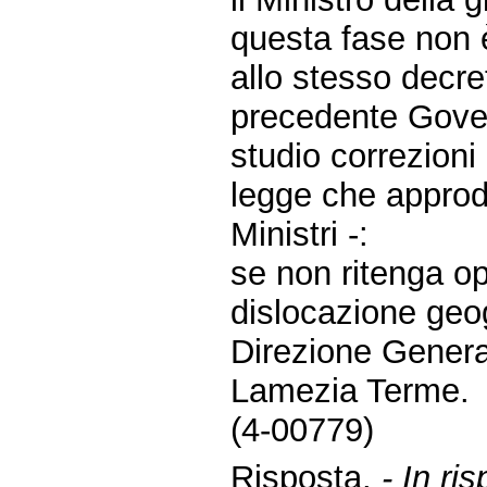
questa fase non è
allo stesso decre
precedente Gover
studio correzioni
legge che approde
Ministri -:
se non ritenga op
dislocazione geog
Direzione General
Lamezia Terme.
(4-00779)
Risposta.
- In ri