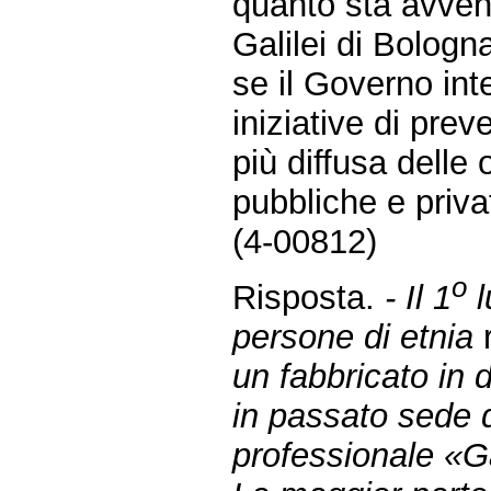
quanto sta avvene
Galilei di Bologn
se il Governo in
iniziative di pre
più diffusa delle 
pubbliche e priva
(4-00812)
o
Risposta.
- Il 1
l
persone di etnia
un fabbricato in d
in passato sede d
professionale «Ga