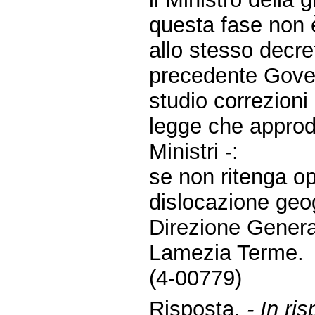
questa fase non è
allo stesso decre
precedente Gover
studio correzioni
legge che approde
Ministri -:
se non ritenga op
dislocazione geog
Direzione General
Lamezia Terme.
(4-00779)
Risposta.
- In ri