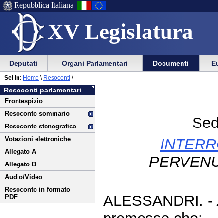
Repubblica Italiana
XV Legislatura
Menu
Vai
Menu
Vai
Deputati
Organi Parlamentari
Documenti
Eu
al
al
di
di
Vai
Menu
menu
Sei in:
Home
\
Resoconti
\
ausilio
navigazione
al
di
di
Resoconti parlamentari
alla
principale
contenuto
navigazione
sezione
Frontespizio
navigazione
principale
Resoconto sommario
Sed
Resoconto stenografico
Votazioni elettroniche
INTERR
Allegato A
PERVENU
Allegato B
Audio/Video
Resoconto in formato
ALESSANDRI. -
PDF