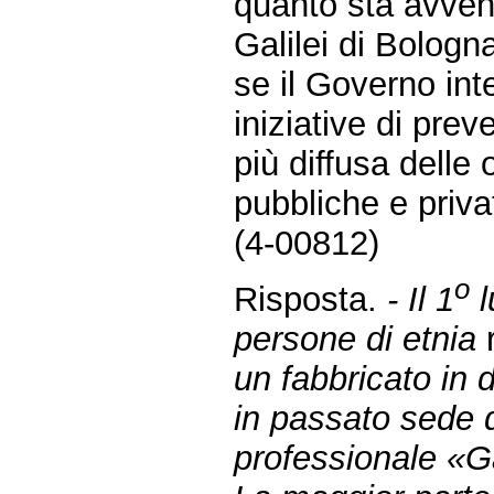
quanto sta avvene
Galilei di Bologn
se il Governo in
iniziative di pre
più diffusa delle 
pubbliche e priva
(4-00812)
o
Risposta.
- Il 1
l
persone di etnia
un fabbricato in d
in passato sede d
professionale «Ga