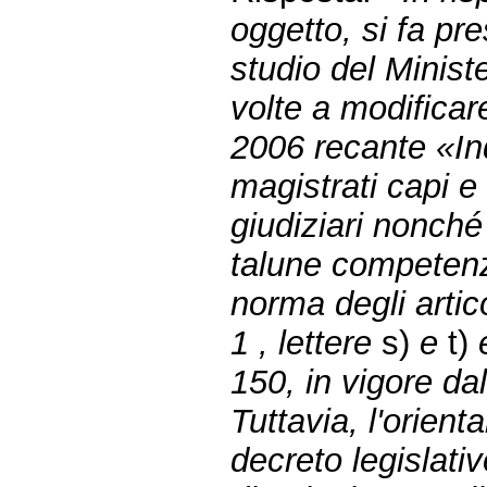
oggetto, si fa pr
studio del Ministe
volte a modificare
2006 recante «In
magistrati capi e 
giudiziari nonch
talune competenze
norma degli artic
1 , lettere
s)
e
t)
150, in vigore da
Tuttavia, l'orien
decreto legislativ