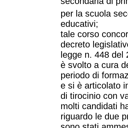
secondaria di pr
per la scuola seco
educativi;
tale corso concor
decreto legislativ
legge n. 448 del 
è svolto a cura dei
periodo di forma
e si è articolato 
di tirocinio con v
molti candidati h
riguardo le due p
sono stati ammes