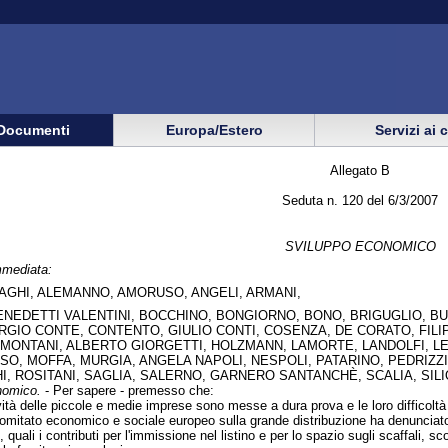
Documenti
Europa/Estero
Servizi ai 
Allegato B
Seduta n. 120 del 6/3/2007
SVILUPPO ECONOMICO
mmediata:
IRAGHI, ALEMANNO, AMORUSO, ANGELI, ARMANI,
ENEDETTI VALENTINI, BOCCHINO, BONGIORNO, BONO, BRIGUGLIO, B
ORGIO CONTE, CONTENTO, GIULIO CONTI, COSENZA, DE CORATO, FILIP
ONTANI, ALBERTO GIORGETTI, HOLZMANN, LAMORTE, LANDOLFI, LEO,
SSO, MOFFA, MURGIA, ANGELA NAPOLI, NESPOLI, PATARINO, PEDRIZZI
I, ROSITANI, SAGLIA, SALERNO, GARNERO SANTANCHÈ, SCALIA, SILI
nomico.
- Per sapere - premesso che:
ività delle piccole e medie imprese sono messe a dura prova e le loro difficoltà
 comitato economico e sociale europeo sulla grande distribuzione ha denunciato 
i, quali i contributi per l'immissione nel listino e per lo spazio sugli scaffali, sc