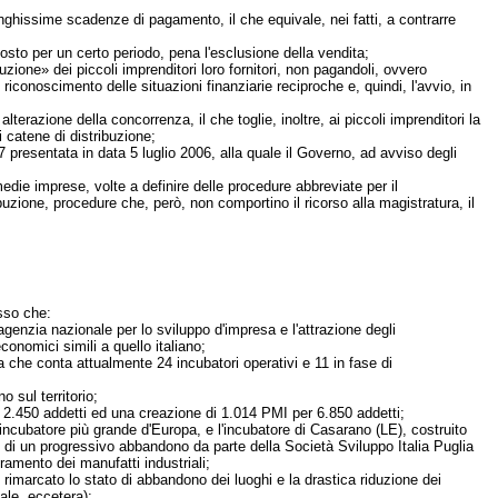
 lunghissime scadenze di pagamento, il che equivale, nei fatti, a contrarre
ocosto per un certo periodo, pena l'esclusione della vendita;
zione» dei piccoli imprenditori loro fornitori, non pagandoli, ovvero
conoscimento delle situazioni finanziarie reciproche e, quindi, l'avvio, in
terazione della concorrenza, il che toglie, inoltre, ai piccoli imprenditori la
di catene di distribuzione;
presentata in data 5 luglio 2006, alla quale il Governo, ad avviso degli
medie imprese, volte a definire delle procedure abbreviate per il
ibuzione, procedure che, però, non comportino il ricorso alla magistratura, il
sso che:
 agenzia nazionale per lo sviluppo d'impresa e l'attrazione degli
conomici simili a quello italiano;
resa che conta attualmente 24 incubatori operativi e 11 in fase di
 sul territorio;
 2.450 addetti ed una creazione di 1.014 PMI per 6.850 addetti;
incubatore più grande d'Europa, e l'incubatore di Casarano (LE), costruito
 di un progressivo abbandono da parte della Società Sviluppo Italia Puglia
oramento dei manufatti industriali;
imarcato lo stato di abbandono dei luoghi e la drastica riduzione dei
ale, eccetera);