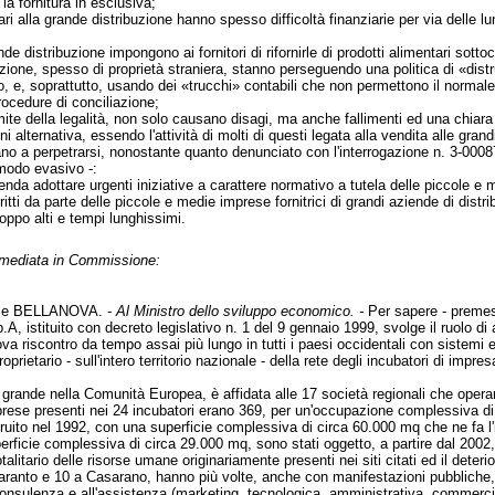
la fornitura in esclusiva;
entari alla grande distribuzione hanno spesso difficoltà finanziarie per via delle
nde distribuzione impongono ai fornitori di rifornirle di prodotti alimentari sott
uzione, spesso di proprietà straniera, stanno perseguendo una politica di «distru
e, soprattutto, usando dei «trucchi» contabili che non permettono il normale ri
procedure di conciliazione;
ite della legalità, non solo causano disagi, ma anche fallimenti ed una chiara al
gni alternativa, essendo l'attività di molti di questi legata alla vendita alle gran
no a perpetrarsi, nonostante quanto denunciato con l'interrogazione n. 3-00087 
 modo evasivo -:
ntenda adottare urgenti iniziative a carattere normativo a tutela delle piccole e 
ritti da parte delle piccole e medie imprese fornitrici di grandi aziende di distr
oppo alti e tempi lunghissimi.
immediata in Commissione:
 e BELLANOVA. -
Al Ministro dello sviluppo economico. -
Per sapere - preme
p.A, istituito con decreto legislativo n. 1 del 9 gennaio 1999, svolge il ruolo di
rova riscontro da tempo assai più lungo in tutti i paesi occidentali con sistemi e
oprietario - sull'intero territorio nazionale - della rete degli incubatori di imp
ù grande nella Comunità Europea, è affidata alle 17 società regionali che operano
rese presenti nei 24 incubatori erano 369, per un'occupazione complessiva di
truito nel 1992, con una superficie complessiva di circa 60.000 mq che ne fa l'
rficie complessiva di circa 29.000 mq, sono stati oggetto, a partire dal 2002,
talitario delle risorse umane originariamente presenti nei siti citati ed il deteri
aranto e 10 a Casarano, hanno più volte, anche con manifestazioni pubbliche, r
a consulenza e all'assistenza (marketing, tecnologica, amministrativa, commerci