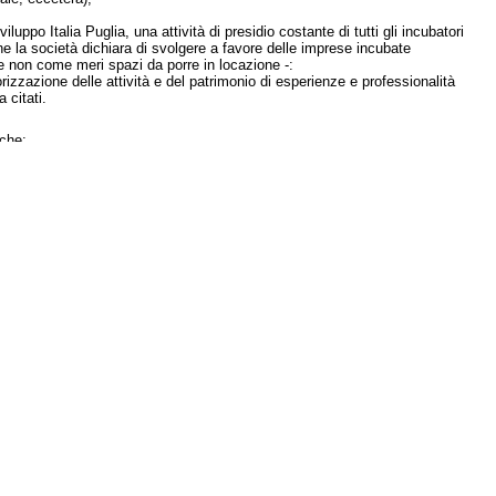
uppo Italia Puglia, una attività di presidio costante di tutti gli incubatori
he la società dichiara di svolgere a favore delle imprese incubate
io e non come meri spazi da porre in locazione -:
izzazione delle attività e del patrimonio di esperienze e professionalità
 citati.
che:
el contratto nazionale del settore, prevista per la prossima settimana,
erativi - Chiaravalle, Lecce e Rovereto - per mantenere in Italia una sola
uantina esterni e gli altri contrattualizzati;
ll'ETI) renderà pubblico il piano in merito alla scelta degli stabilimenti che
ano la presenza di pressioni «politico-governative» su quella che, per un
e più vicina all'Europa e pare sia anche l'azienda più affidabile ed
no di portare lavoro al Sud pare siano di importanza superiore alle
l Governo la vicenda della Manifattura di Borgo Sacco, e quale sia la
to definito dalla stessa proprietà di «eccellenza».
 recepimento n. 192 del 19 agosto 2005 rappresentano un importante passo in
 al decreto legislativo n. 192/2005;
ntenute nel parere approvato dalla Commissione attività produttive della