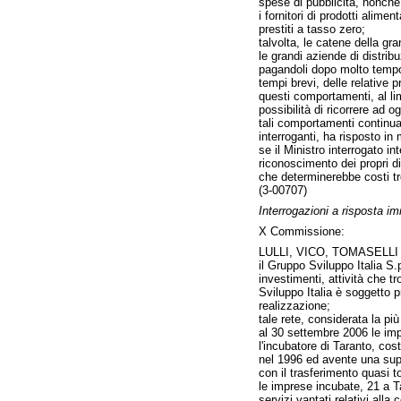
spese di pubblicità, nonché 
i fornitori di prodotti alim
prestiti a tasso zero;
talvolta, le catene della gra
le grandi aziende di distrib
pagandoli dopo molto tempo, 
tempi brevi, delle relative 
questi comportamenti, al lim
possibilità di ricorrere ad o
tali comportamenti continua
interroganti, ha risposto in
se il Ministro interrogato i
riconoscimento dei propri di
che determinerebbe costi tr
(3-00707)
Interrogazioni a risposta 
X Commissione:
LULLI, VICO, TOMASELLI
il Gruppo Sviluppo Italia S.
investimenti, attività che t
Sviluppo Italia è soggetto pr
realizzazione;
tale rete, considerata la pi
al 30 settembre 2006 le imp
l'incubatore di Taranto, cos
nel 1996 ed avente una supe
con il trasferimento quasi to
le imprese incubate, 21 a T
servizi vantati relativi all