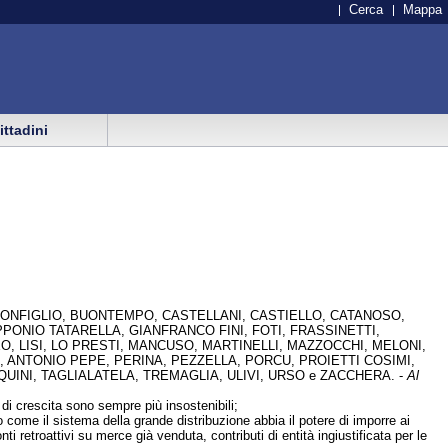
Cerca
Mappa
cittadini
UONFIGLIO, BUONTEMPO, CASTELLANI, CASTIELLO, CATANOSO,
PONIO TATARELLA, GIANFRANCO FINI, FOTI, FRASSINETTI,
 LISI, LO PRESTI, MANCUSO, MARTINELLI, MAZZOCCHI, MELONI,
, ANTONIO PEPE, PERINA, PEZZELLA, PORCU, PROIETTI COSIMI,
QUINI, TAGLIALATELA, TREMAGLIA, ULIVI, URSO e ZACCHERA. -
Al
 di crescita sono sempre più insostenibili;
come il sistema della grande distribuzione abbia il potere di imporre ai
onti retroattivi su merce già venduta, contributi di entità ingiustificata per le