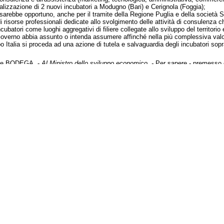
ealizzazione di 2 nuovi incubatori a Modugno (Bari) e Cerignola (Foggia);
 sarebbe opportuno, anche per il tramite della Regione Puglia e della società Svil
i risorse professionali dedicate allo svolgimento delle attività di consulenza c
ncubatori come luoghi aggregativi di filiere collegate allo sviluppo del territor
 Governo abbia assunto o intenda assumere affinché nella più complessiva valor
 Italia si proceda ad una azione di tutela e salvaguardia degli incubatori sopra
 e BODEGA. -
Al Ministro dello sviluppo economico. -
Per sapere - premesso 
ezza che da tempo oramai aleggia sulla manifattura
 si è ancora dissipato; assodata al momento, è soltanto la firma del rinnovo d
one di chiudere due dei tre stabilimenti di manifattura tabacchi attualmente op
orgo Sacco - si ricorda - attualmente occupa circa 150 lavoratori, di cui una cinq
sh american tabacco (la Multinazionale subentrata al Monopoli di Stato e, quindi a
chio Continente, Italia compresa, a metà marzo; tuttavia voci ufficiose riport
, dovrebbe apparire la scelta più ragionevole;
esse solo da Bat la preferenza potrebbe ricadere su Rovereto in quanto è la sed
ive;
do fonti ufficiose, il problema del Mezzogiorno e la promessa di questo Gover
 -:
la realtà le notizie di «corridoio» riportate in premessa, come stia seguendo i
tende assumere su tale vicenda, al fine di evitare la chiusura di uno stabilimen
o sviluppo economico. -
Per sapere - premesso che:
1/CE sul rendimento energetico in edilizia e il relativo decreto legislativo di
rotocollo di Kyoto sulla riduzione delle emissioni inquinanti;
o il decreto legislativo 29 dicembre 2006, n. 311, di modifica ed integrazione
rovvedimento non sono state recepite alcune indicazioni che erano peraltro co