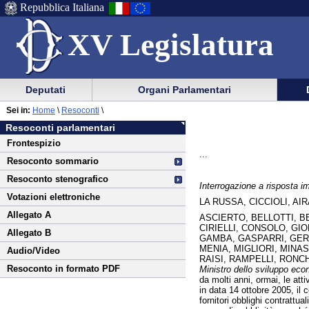
Repubblica Italiana
XV Legislatura
Menu
Vai
Menu
Vai
Deputati
Organi Parlamentari
al
al
di
di
Vai
Menu
menu
Sei in:
Home
\
Resoconti
\
ausilio
navigazione
al
di
di
Resoconti parlamentari
alla
principale
contenuto
navigazione
sezione
Frontespizio
navigazione
principale
...
Resoconto sommario
Resoconto stenografico
Interrogazione a risposta i
Votazioni elettroniche
LA RUSSA, CICCIOLI, A
Allegato A
ASCIERTO, BELLOTTI, B
CIRIELLI, CONSOLO, GI
Allegato B
GAMBA, GASPARRI, GERM
MENIA, MIGLIORI, MINA
Audio/Video
RAISI, RAMPELLI, RONCH
Resoconto in formato PDF
Ministro dello sviluppo eco
da molti anni, ormai, le att
in data 14 ottobre 2005, il
fornitori obblighi contrattual