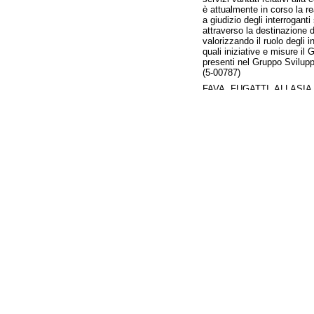
è attualmente in corso la r
a giudizio degli interroganti
attraverso la destinazione d
valorizzando il ruolo degli i
quali iniziative e misure il
presenti nel Gruppo Sviluppo
(5-00787)
FAVA, FUGATTI, ALLASIA
il futuro di pesante incert
tabacchi di Borgo Sacco non
mentre pare ci sia la decisi
fabbrica;
la Manifattura tabacchi di B
risulta che la Bat, la Briti
intenderà mantenere nel Vec
semplice calcolo di mercato
pare, infatti, che se dipend
efficiente tra quelle oggi att
ciononostante, sempre secon
ragioni oggettive di mercato
quanto riscontro trovino nel
posizione che il Ministro in
(5-00788)
D'AGRÒ. -
Al Ministro dell
la Direttiva europea 2002/9
avanti nella direzione del p
recentemente è stato emanat
nell'emanazione di questo p