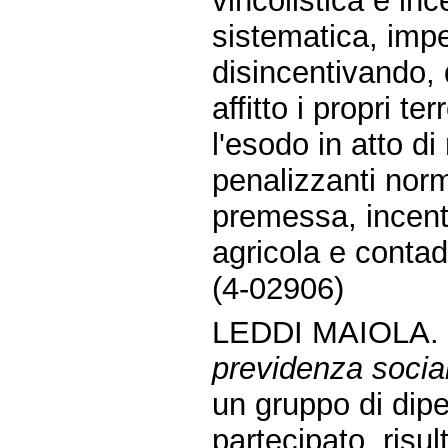
vincolistica e in
sistematica, imped
disincentivando, d
affitto i propri t
l'esodo in atto di 
penalizzanti norm
premessa, incenti
agricola e contad
(4-02906)
LEDDI MAIOLA. 
previdenza socia
un gruppo di dipe
partecipato, risul