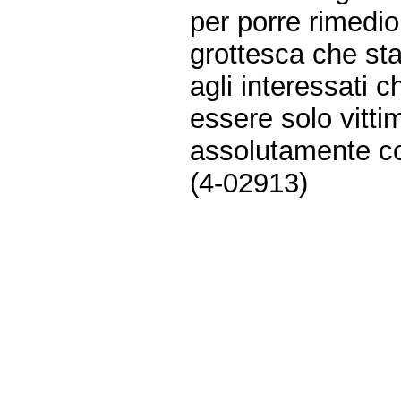
per porre rimedio
grottesca che st
agli interessati c
essere solo vitt
assolutamente c
(4-02913)
Fine
Vai
al
contenuto
menu
di
navigazione
principale