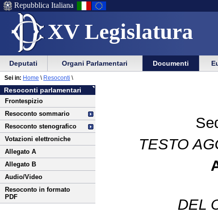
Repubblica Italiana
XV Legislatura
Menu
Vai
Menu
Vai
Deputati
Organi Parlamentari
Documenti
Eu
al
al
di
di
Vai
Menu
menu
Sei in:
Home
\
Resoconti
\
ausilio
navigazione
al
di
di
Resoconti parlamentari
alla
principale
contenuto
navigazione
sezione
Frontespizio
navigazione
principale
Resoconto sommario
Sed
Resoconto stenografico
Votazioni elettroniche
TESTO AG
Allegato A
Allegato B
Audio/Video
Resoconto in formato
PDF
DEL 