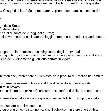
paura. Soprattutto della delazione dei colleghi. Io farò finta che questa
ta Cesqui dichiara "Molti procuratori vogliono rispettare l'autonomia dei
o;
ge dello Stato;
gi dello Stato;
 ed al di sopra delle leggi dello Stato;
ati esclusivamente ad applicare tali leggi, sembrano pretendere quando queste
riportate in premessa quali virgolettati degli intervistati;
 giustizia, in conformità e nei limiti dei suoi poteri, vorrà esercitare al
fiche dell'Ordinamento giudiziario entrate in vigore;
telefoniche, intercettate su richiesta della procura di Potenza nell'ambito
sivamente essere pubblicate al fine di screditare i protagonisti
ire in privato;
hanno diretta attinenza all'inchiesta e nei confronti delle quali non è stato
e generale e dalla condanna quasi unanime dell'utilizzo improprio delle
te disposte per oltre due anni;
 euro al giorno; risulta, inoltre, che il pubblico ministero che sembra