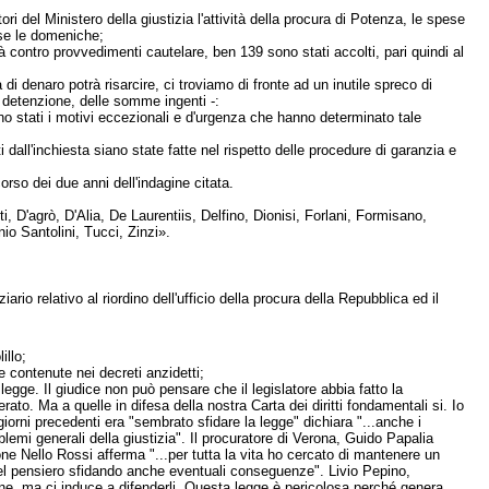
 del Ministero della giustizia l'attività della procura di Potenza, le spese
ese le domeniche;
rtà contro provvedimenti cautelare, ben 139 sono stati accolti, pari quindi al
di denaro potrà risarcire, ci troviamo di fronte ad un inutile spreco di
a detenzione, delle somme ingenti -:
ano stati i motivi eccezionali e d'urgenza che hanno determinato tale
ti dall'inchiesta siano state fatte nel rispetto delle procedure di garanzia e
rso dei due anni dell'indagine citata.
 D'agrò, D'Alia, De Laurentiis, Delfino, Dionisi, Forlani, Formisano,
o Santolini, Tucci, Zinzi».
ario relativo al riordino dell'ufficio della procura della Repubblica ed il
illo;
e contenute nei decreti anzidetti;
legge. Il giudice non può pensare che il legislatore abbia fatto la
to. Ma a quelle in difesa della nostra Carta dei diritti fondamentali si. Io
 giorni precedenti era "sembrato sfidare la legge" dichiara "...anche i
oblemi generali della giustizia". Il procuratore di Verona, Guido Papalia
ne Nello Rossi afferma "...per tutta la vita ho cercato di mantenere un
 del pensiero sfidando anche eventuali conseguenze". Livio Pepino,
ione, ma ci induce a difenderli. Questa legge è pericolosa perché genera