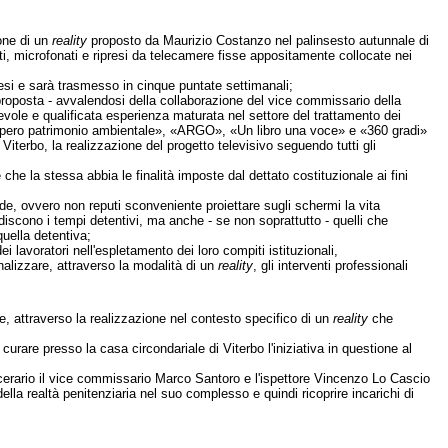
ione di un
reality
proposto da Maurizio Costanzo nel palinsesto autunnale di
i, microfonati e ripresi da telecamere fisse appositamente collocate nei
esi e sarà trasmesso in cinque puntate settimanali;
a proposta - avvalendosi della collaborazione del vice commissario della
evole e qualificata esperienza maturata nel settore del trattamento dei
Recupero patrimonio ambientale», «ARGO», «Un libro una voce» e «360 gradi»
 Viterbo, la realizzazione del progetto televisivo seguendo tutti gli
e che la stessa abbia le finalità imposte dal dettato costituzionale ai fini
sede, ovvero non reputi sconveniente proiettare sugli schermi la vita
iscono i tempi detentivi, ma anche - se non soprattutto - quelli che
uella detentiva;
i lavoratori nell'espletamento dei loro compiti istituzionali,
nalizzare, attraverso la modalità di un
reality
, gli interventi professionali
one, attraverso la realizzazione nel contesto specifico di un
reality
che
i curare presso la casa circondariale di Viterbo l'iniziativa in questione al
cerario il vice commissario Marco Santoro e l'ispettore Vincenzo Lo Cascio
ella realtà penitenziaria nel suo complesso e quindi ricoprire incarichi di