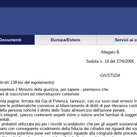
Documenti
Europa/Estero
Servizi ai 
Allegato B
Seduta n. 14 del 27/6/2006
GIUSTIZIA
ticolo 138
-bis
del regolamento):
terpellare il Ministro della giustizia, per sapere - premesso che:
ani di trascrizioni ed intercettazioni contenute
mila pagine, firmata dal Gip di Potenza, Iannuzzi, con cui sono stati emessi tr
 le problematiche connesse al bilanciamento di diritti di pari rilevanza costituzi
 della persona nonché il diritto dello Stato all'esercizio dell'azione penale;
ni integrali, spesso contenenti aspetti intimi o notizie anche familiari di sogget
entali;
 probatori utilizzata più per i risvolti scandalistici che per gli aspetti sostanzi
iario con conseguente scadimento della fiducia dei cittadini nei riguardi del s
inchiesta potentina pone seri interrogativi riguardo alla congruità delle procedur