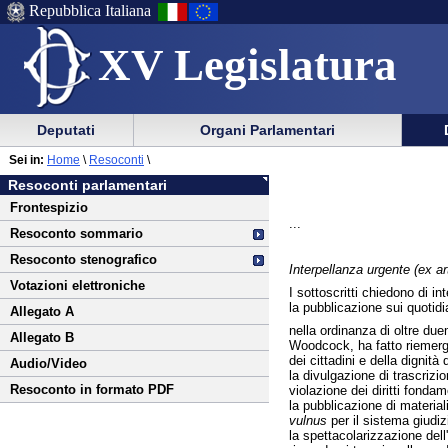
Repubblica Italiana
XV Legislatura
Menu
Vai
Menu
Vai
Deputati
Organi Parlamentari
al
al
di
di
Vai
Menu
menu
Sei in:
Home
\
Resoconti
\
ausilio
navigazione
al
di
di
Resoconti parlamentari
alla
principale
contenuto
navigazione
sezione
Frontespizio
navigazione
principale
...
Resoconto sommario
Resoconto stenografico
Interpellanza urgente (ex ar
Votazioni elettroniche
I sottoscritti chiedono di in
la pubblicazione sui quotidi
Allegato A
nella ordinanza di oltre due
Allegato B
Woodcock, ha fatto riemergere
dei cittadini e della dignità
Audio/Video
la divulgazione di trascrizio
Resoconto in formato PDF
violazione dei diritti fondam
la pubblicazione di materiali
vulnus
per il sistema giudiz
la spettacolarizzazione dell'