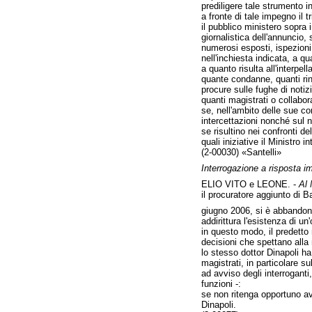
prediligere tale strumento i
a fronte di tale impegno il t
il pubblico ministero sopra 
giornalistica dell'annuncio,
numerosi esposti, ispezioni 
nell'inchiesta indicata, a q
a quanto risulta all'interpe
quante condanne, quanti rinv
procure sulle fughe di notizi
quanti magistrati o collabor
se, nell'ambito delle sue co
intercettazioni nonché sul n
se risultino nei confronti d
quali iniziative il Ministro
(2-00030) «Santelli»
Interrogazione a risposta i
ELIO VITO e LEONE. -
Al 
il procuratore aggiunto di B
giugno 2006, si è abbandonat
addirittura l'esistenza di 
in questo modo, il predetto m
decisioni che spettano alla
lo stesso dottor Dinapoli ha
magistrati, in particolare su
ad avviso degli interroganti,
funzioni -:
se non ritenga opportuno avv
Dinapoli.