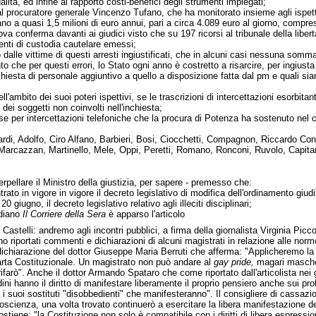
lità, ed infine al rapporto costi-benefici degli strumenti impiegati;
 procuratore generale Vincenzo Tufano, che ha monitorato insieme agli ispettori
no a quasi 1,5 milioni di euro annui, pari a circa 4.089 euro al giorno, compr
trova conferma davanti ai giudici visto che su 197 ricorsi al tribunale della libe
nti di custodia cautelare emessi;
 dalle vittime di questi arresti ingiustificati, che in alcuni casi nessuna somma 
o che per questi errori, lo Stato ogni anno è costretto a risarcire, per ingiust
chiesta di personale aggiuntivo a quello a disposizione fatta dal pm e quali si
ll'ambito dei suoi poteri ispettivi, se le trascrizioni di intercettazioni esorbitan
a dei soggetti non coinvolti nell'inchiesta;
 per intercettazioni telefoniche che la procura di Potenza ha sostenuto nel co
di, Adolfo, Ciro Alfano, Barbieri, Bosi, Ciocchetti, Compagnon, Riccardo Conti,
Marcazzan, Martinello, Mele, Oppi, Peretti, Romano, Ronconi, Ruvolo, Capitani
erpellare il Ministro della giustizia, per sapere - premesso che:
ato in vigore in vigore il decreto legislativo di modifica dell'ordinamento giudizi
 giugno, il decreto legislativo relativo agli illeciti disciplinari;
idiano
Il Corriere della Sera
è apparso l'articolo
Castelli: andremo agli incontri pubblici, a firma della giornalista Virginia Piccol
ono riportati commenti e dichiarazioni di alcuni magistrati in relazione alle norm
a dichiarazione del dottor Giuseppe Maria Berruti che afferma: "Applicheremo la 
arta Costituzionale. Un magistrato non può andare al
gay pride,
magari maschera
o rifarò". Anche il dottor Armando Spataro che come riportato dall'articolista nei
dini hanno il diritto di manifestare liberamente il proprio pensiero anche sui pr
 suoi sostituti "disobbedienti" che manifesteranno". Il consigliere di cassazio
a coscienza, una volta trovato continuerò a esercitare la libera manifestazione
stiene: "la Costituzione non solo è compatibile con i diritti di libera espress