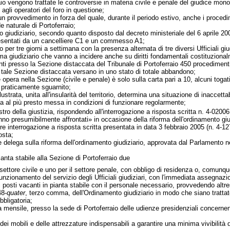
io vengono trattate le controversie in materia civile e penale del giudice mono
agli operatori del foro in questione;
 provvedimento in forza del quale, durante il periodo estivo, anche i procedime
 naturale di Portoferraio;
cio giudiziario, secondo quanto disposto dal decreto ministeriale del 6 aprile 2
resentati da un cancelliere C1 e un commesso A1;
o per tre giorni a settimana con la presenza alternata di tre diversi Ufficiali g
a giudiziario che vanno a incidere anche su diritti fondamentali costituzionalm
ti presso la Sezione distaccata del Tribunale di Portoferraio 450 procedimenti 
i di tale Sezione distaccata versano in uno stato di totale abbandono;
 opera nella Sezione (civile e penale) è solo sulla carta pari a 10, alcuni togati
o praticamente sguarnito;
illustrata, unita all'insularità del territorio, determina una situazione di inacc
ia al più presto messa in condizioni di funzionare regolarmente;
istro della giustizia, rispondendo all'interrogazione a risposta scritta n. 4-020
no presumibilmente affrontati» in occasione della riforma dell'ordinamento giu
re interrogazione a risposta scritta presentata in data 3 febbraio 2005 (n. 4-1
osta;
gge delega sulla riforma dell'ordinamento giudiziario, approvata dal Parlamento 
ianta stabile alla Sezione di Portoferraio due
l settore civile e uno per il settore penale, con obbligo di residenza o, comun
funzionamento del servizio degli Ufficiali giudiziari, con l'immediata assegnazion
 posti vacanti in pianta stabile con il personale necessario, provvedendo altre
48-
quater
, terzo comma, dell'Ordinamento giudiziario in modo che siano trattate
bligatoria;
mensile, presso la sede di Portoferraio delle udienze presidenziali concernent
 dei mobili e delle attrezzature indispensabili a garantire una minima vivibilità 