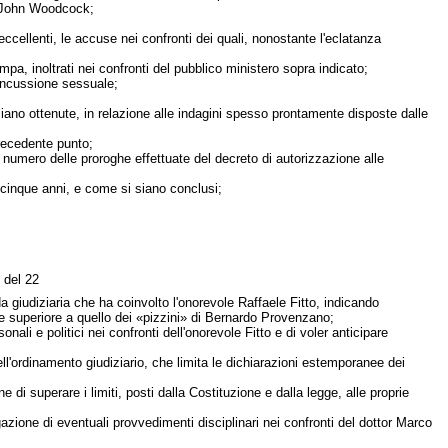
ry John Woodcock;
ccellenti, le accuse nei confronti dei quali, nonostante l'eclatanza
pa, inoltrati nei confronti del pubblico ministero sopra indicato;
concussione sessuale;
 siano ottenute, in relazione alle indagini spesso prontamente disposte dalle
precedente punto;
l numero delle proroghe effettuate del decreto di autorizzazione alle
i cinque anni, e come si siano conclusi;
del 22
a giudiziaria che ha coinvolto l'onorevole Raffaele Fitto, indicando
re superiore a quello dei «pizzini» di Bernardo Provenzano;
nali e politici nei confronti dell'onorevole Fitto e di voler anticipare
ell'ordinamento giudiziario, che limita le dichiarazioni estemporanee dei
 di superare i limiti, posti dalla Costituzione e dalla legge, alle proprie
gazione di eventuali provvedimenti disciplinari nei confronti del dottor Marco