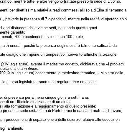
cratico, mentre tutte le altre vengono trattate presso la sede di Livorno,
nti per direttissima relativi a reati commessi all'Isola d'Elba si terranno a
001, prevede la presenza di 7 dipendenti, mentre nella realtà vi operano solo
iudiziari distaccati dalle vicine sedi, causando questo gravi
ente garantiti;
penali, 700 procedimenti civili e circa 100 tutele;
, altri onorari, poiché la presenza degli stessi è talmente saltuaria da
ettabile disagio che impone un tempestivo intervento affinché la Sezione
06 (XIV legislatura), avente il medesimo oggetto, dichiarava che «i problemi
diziario allora
in itinere
;
2702, XIV legislatura) concernente la medesima tematica, il Ministro della
nella scorsa legislatura, sono stati regolarmente emanati -:
que, di presenza per almeno cinque giorni a settimana;
e di un Ufficiale giudiziario e di un aiuto;
sì alla formazione e all'aggiornamento di quello presente;
 presso la sede distaccata di Portoferraio le causa in materia di lavoro,
i i procedimenti di separazione e delle udienze relative alle esecuzioni
degli ambienti.