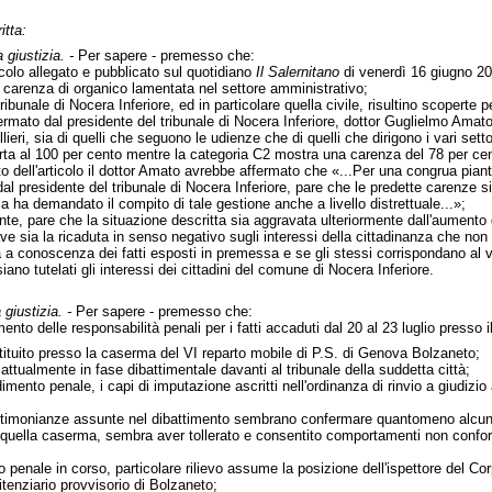
itta:
 giustizia. -
Per sapere - premesso che:
icolo allegato e pubblicato sul quotidiano
Il Salernitano
di venerdì 16 giugno 200
 carenza di organico lamentata nel settore amministrativo;
ribunale di Nocera Inferiore, ed in particolare quella civile, risultino scoperte 
rmato dal presidente del tribunale di Nocera Inferiore, dottor Guglielmo Amato
ri, sia di quelli che seguono le udienze che di quelli che dirigono i vari settori
operta al 100 per cento mentre la categoria C2 mostra una carenza del 78 per ce
o dell'articolo il dottor Amato avrebbe affermato che «...Per una congrua piant
 presidente del tribunale di Nocera Inferiore, pare che le predette carenze sia
zia ha demandato il compito di tale gestione anche a livello distrettuale...»;
ante, pare che la situazione descritta sia aggravata ulteriormente dall'aumento d
 sia la ricaduta in senso negativo sugli interessi della cittadinanza che non v
ia a conoscenza dei fatti esposti in premessa e se gli stessi corrispondano al 
iano tutelati gli interessi dei cittadini del comune di Nocera Inferiore.
 giustizia. -
Per sapere - premesso che:
nto delle responsabilità penali per i fatti accaduti dal 20 al 23 luglio presso il
stituito presso la caserma del VI reparto mobile di P.S. di Genova Bolzaneto;
ttualmente in fase dibattimentale davanti al tribunale della suddetta città;
dimento penale, i capi di imputazione ascritti nell'ordinanza di rinvio a giudizi
estimonianze assunte nel dibattimento sembrano confermare quantomeno alcune re
n quella caserma, sembra aver tollerato e consentito comportamenti non conform
 penale in corso, particolare rilievo assume la posizione dell'ispettore del Corp
itenziario provvisorio di Bolzaneto;