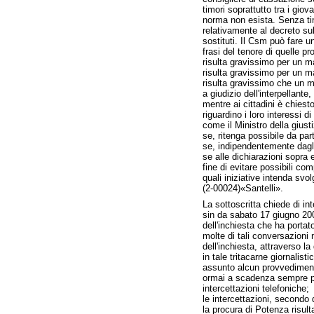
timori soprattutto tra i giov
norma non esista. Senza timo
relativamente al decreto sul
sostituti. Il Csm può fare u
frasi del tenore di quelle pr
risulta gravissimo per un ma
risulta gravissimo per un m
risulta gravissimo che un ma
a giudizio dell'interpellant
mentre ai cittadini è chiest
riguardino i loro interessi di
come il Ministro della giustiz
se, ritenga possibile da par
se, indipendentemente dagli a
se alle dichiarazioni sopra 
fine di evitare possibili c
quali iniziative intenda svol
(2-00024)«Santelli».
La sottoscritta chiede di int
sin da sabato 17 giugno 2006
dell'inchiesta che ha portat
molte di tali conversazioni 
dell'inchiesta, attraverso l
in tale tritacarne giornalist
assunto alcun provvedimento
ormai a scadenza sempre più
intercettazioni telefoniche;
le intercettazioni, secondo 
la procura di Potenza risult