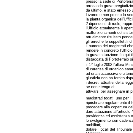
presso la sede di Portoferra
arrecando grave pregiudizio 
da ultimo, è stato emesso un
Livorno e non presso la sede
la pianta organica dell'Uffi
2 dipendenti di ruolo, rapp
l'Ufficio attualmente è apert
malfunzionamenti del sistem
attualmente risultato penden
gli arredi e le suppellettil
il numero dei magistrati che
rendere in concreto l'Uffici
la grave situazione fin qui 
distaccata di Portoferraio s
o
il 1
luglio 2002 l'allora Min
di carenza di organico saran
ad una successiva e ulterio
giustizia non ha fornito risp
i decreti attuativi della le
se non ritenga di:
attivarsi per assegnare in p
magistrati togati, uno per i
ripristinare regolarmente il 
procedere alla copertura dei
dare attuazione all'articolo 
previdenza ed assistenza ob
lo svolgimento con cadenza 
mobiliari;
dotare i locali del Tribunale