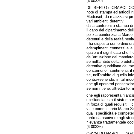
(4-00329)
DILIBERTO e CRAPOLICC
note di stampa ed articoli 
Mediaset, da realizzarsi pr
vari ambienti detentivi;
dalla conferenza stampa di p
il capo del dipartimento del
polizia penitenziaria Marco
detenuti e della realtà pen
- ha disposto con ordine di 
adempimenti connessi alla r
quale è il significato che il
dell'attuazione del mandato 
se nell'ambito della predetta 
detentiva quotidiana dei me
concernono i sentimenti, il
se, nell'ambito di quella ini
contravvenendo, in tal modo,
che gli operatori penitenzia
se non ritiene, altrettanto, 
che egli rappresenta rilanci
spettacolarizza il sistema e
in forza di quali requisiti i
vice commissario Marco San
quali specificità e compete
tanto da ascrivere agli stes
rilevanza trattamentale occu
(4-00336)
OSVALDO NAPOLI. -
Al Mi