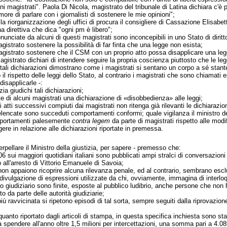
ani magistrati". Paola Di Nicola, magistrato del tribunale di Latina dichiara c'è 
re di parlare con i giornalisti di sostenere le mie opinioni";
la riorganizzazione degli uffici di procura il consigliere di Cassazione Elisabet
na direttiva che dica "ogni pm è libero";
onunciate da alcuni di questi magistrati sono inconcepibili in uno Stato di diritt
gistrato sostenere la possibilità di far finta che una legge non esista;
agistrato sostenere che il CSM con un proprio atto possa disapplicare una leg
gistrato dichiari di intendere seguire la propria coscienza piuttosto che le leg
e, tali dichiarazioni dimostrano come i magistrati si sentano un corpo a sé stante
o il rispetto delle leggi dello Stato, al contrario i magistrati che sono chiam
 disapplicarle -:
ia giudichi tali dichiarazioni;
te di alcuni magistrati una dichiarazione di «disobbedienza» alle leggi;
tti successivi compiuti dai magistrati non ritenga già rilevanti le dichiarazioni 
elencate sono succeduti comportamenti conformi; quale vigilanza il ministro della
omportamenti palesemente
contra legem
da parte di magistrati rispetto alle modi
gere in relazione alle dichiarazioni riportate in premessa.
erpellare il Ministro della giustizia, per sapere - premesso che:
 sui maggiori quotidiani italiani sono pubblicati ampi stralci di conversazioni 
o all'arresto di Vittorio Emanuele di Savoia;
non appaiono ricoprire alcuna rilevanza penale, ed al contrario, sembrano esclu
a divulgazione di espressioni utilizzate da chi, ovviamente, immagina di interloqu
ico giudiziario sono finite, esposte al pubblico ludibrio, anche persone che non 
 da parte delle autorità giudiziarie;
 ravvicinata si ripetono episodi di tal sorta, sempre seguiti dalla riprovazion
quanto riportato dagli articoli di stampa, in questa specifica inchiesta sono sta
a spendere all'anno oltre 1,5 milioni per intercettazioni, una somma pari a 4.089