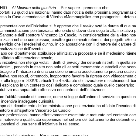
HIO. -
Al Ministro della giustizia. -
Per sapere - premesso che:
riportati su quotidiani nazionali hanno dato notizia della prossima programmaz
esso la Casa circondariale di Viterbo «Mammagialla» con protagonisti i detenut
resentazione dell'iniziativa si è appreso che il
reality
avrà la durata di due m
l'amministrazione penitenziaria, ritenendo di dover dare seguito alla iniziativ
 Santoro e dell'ispettore Vincenzo Lo Cascio, in considerazione della «loro not
itenziaria nel suo complesso», peraltro già nominati referenti dei progetti «
servizio che i medesimi curino, in collaborazione con il direttore del carcere di
ealizzazione dell'evento -:
 capo del dipartimento attribuisce all'iniziativa proposta e se il medesimo ritien
affidato all'esecuzione penale;
iniziativa non ritenga violati i diritti di
privacy
dei detenuti ristretti in quella 
desimi, ponendo in risalto non solo gli aspetti meramente custodiali che scand
 disagio e l'imbarazzo di una condizione umana assolutamente precaria quale q
ziativa non reputi, oltremodo, inopportuno favorire la ripresa con videocamera de
 alla legge n. 300/70 articoli 1 e 4 «Statuto dei lavoratori» e rischiando di ba
ri esplicano in un contesto così delicato e complesso quale quello carcerario;
riduttivo ma soprattutto offensivo nei confronti dell'istituzione
are l'utilità sociale del carcere, come si legge dall'ordine di servizio in questi
 incentiva inadeguate curiosità;
l capo del dipartimento dell'amministrazione penitenziaria ha affidato l'incarico d
toro e all'ispettore Vincenzo Lo Cascio;
nze professionali hanno effettivamente esercitato e maturato nel contesto car
si notevole e qualificata esperienze nel settore del trattamento dei detenuti e d
pandosi di una serie di iniziative in tal senso.
nistro della giustizia. -
Per sapere - premesso che: