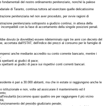
e fondamentali del nostro ordinamento penitenziario, nonché la palese
dariale di Taranto, continua tuttora ad esercitare quelle delicatissime
trazione penitenziaria nel non aver proceduto, per ovvie ragioni di
trazione penitenziaria sottoposto a giudizio continui, in attesa della
incompatibili con la fase di accertamento della singole posizioni penali.
rebbe dovuto (e dovrebbe) essere rideterminato ogni tre anni con decreto del
ne, accertata dall'ISTAT, dell'indice dei prezzi al consumo per le famiglie di
oro compensi anche mediante accredito su conto corrente bancario, mentre i
-:
spettanti ai giudici di pace;
pettanti ai giudici di pace sui rispettivi conti correnti bancari.
residente è pari a 30.000 abitanti, ma che in estate si raggiungono anche le
lo istituzionale e non, volte ad assicurare il mantenimento ed il
ento;
l'insularità (occorrono quasi quattro ore per raggiungere il più vicino
ità;
funzionamento del presidio giudiziario penale;