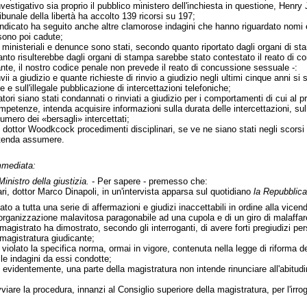
nvestigativo sia proprio il pubblico ministero dell'inchiesta in questione, Hen
ribunale della libertà ha accolto 139 ricorsi su 197;
indicato ha seguito anche altre clamorose indagini che hanno riguardato nomi e
 sono poi cadute;
ministeriali e denunce sono stati, secondo quanto riportato dagli organi di stam
uanto risulterebbe dagli organi di stampa sarebbe stato contestato il reato di 
llante, il nostro codice penale non prevede il reato di concussione sessuale -:
ii a giudizio e quante richieste di rinvio a giudizio negli ultimi cinque anni si
e e sull'illegale pubblicazione di intercettazioni telefoniche;
atori siano stati condannati o rinviati a giudizio per i comportamenti di cui al 
mpetenze, intenda acquisire informazioni sulla durata delle intercettazioni, su
umero dei «bersagli» intercettati;
el dottor Woodkcock procedimenti disciplinari, se ve ne siano stati negli scors
 intenda assumere.
mmediata:
Ministro della giustizia.
- Per sapere - premesso che:
ari, dottor Marco Dinapoli, in un'intervista apparsa sul quotidiano
la Repubblica
o a tutta una serie di affermazioni e giudizi inaccettabili in ordine alla vicend
un'organizzazione malavitosa paragonabile ad una cupola e di un giro di malaffa
agistrato ha dimostrato, secondo gli interroganti, di avere forti pregiudizi perso
 magistratura giudicante;
 violato la specifica norma, ormai in vigore, contenuta nella legge di riforma d
lle indagini da essi condotte;
 evidentemente, una parte della magistratura non intende rinunciare all'abitudine
iare la procedura, innanzi al Consiglio superiore della magistratura, per l'irro