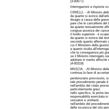
(3-00077)
Interrogazioni a risposta scr
CIRIELLI. -
Al Ministro della
da quanto si evince dall'art
disagio a causa della grave
pare che le cancellerie del t
da quanto testualmente affe
congrua assenza dei cancellie
il livello superiore - è sc
da quanto si evince dal test
secondo quanto affermato dal
cui il Ministero della giusti
a quanto risulta all'interrog
che la conseguenza più grave
se il Ministro interrogato s
adottare in merito affinché s
(4-00319)
MASCIA. -
Al Ministro della
continua la fase di accertame
penitenziario provvisorio, i
tale procedimento penale è a
nell'ambito del citato proce
particolarmente gravi;
nello specifico, le prime t
responsabilità esercitata i
vessatori e umilianti;
nell'ambito del procedimento
della sicurezza del sito pen