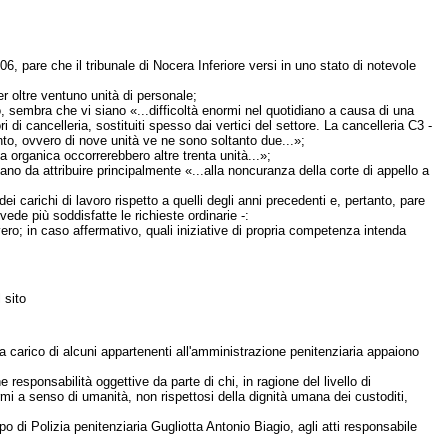
6, pare che il tribunale di Nocera Inferiore versi in uno stato di notevole
per oltre ventuno unità di personale;
, sembra che vi siano «...difficoltà enormi nel quotidiano a causa di una
 di cancelleria, sostituiti spesso dai vertici del settore. La cancelleria C3 -
nto, ovvero di nove unità ve ne sono soltanto due...»;
a organica occorrerebbero altre trenta unità...»;
no da attribuire principalmente «...alla noncuranza della corte di appello a
ei carichi di lavoro rispetto a quelli degli anni precedenti e, pertanto, pare
ede più soddisfatte le richieste ordinarie -:
vero; in caso affermativo, quali iniziative di propria competenza intenda
 sito
o a carico di alcuni appartenenti all'amministrazione penitenziaria appaiono
sponsabilità oggettive da parte di chi, in ragione del livello di
i a senso di umanità, non rispettosi della dignità umana dei custoditi,
o di Polizia penitenziaria Gugliotta Antonio Biagio, agli atti responsabile