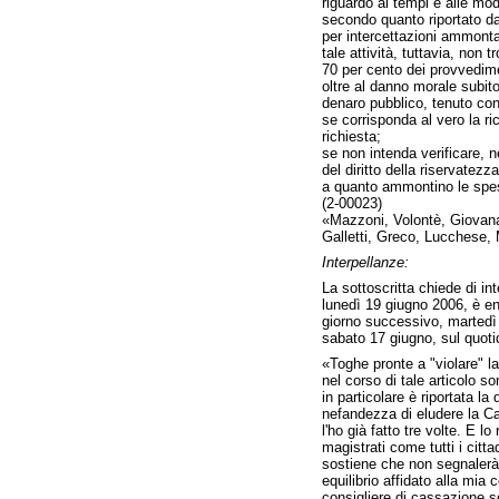
riguardo ai tempi e alle moda
secondo quanto riportato dal
per intercettazioni ammonta
tale attività, tuttavia, non 
70 per cento dei provvedime
oltre al danno morale subito
denaro pubblico, tenuto cont
se corrisponda al vero la ri
richiesta;
se non intenda verificare, ne
del diritto della riservatezz
a quanto ammontino le spese
(2-00023)
«Mazzoni, Volontè, Giovanar
Galletti, Greco, Lucchese, 
Interpellanze:
La sottoscritta chiede di int
lunedì 19 giugno 2006, è entr
giorno successivo, martedì 20
sabato 17 giugno, sul quot
«Toghe pronte a "violare" la 
nel corso di tale articolo s
in particolare è riportata l
nefandezza di eludere la C
l'ho già fatto tre volte. E l
magistrati come tutti i citta
sostiene che non segnalerà i
equilibrio affidato alla mi
consigliere di cassazione so