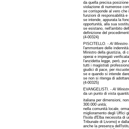
da quella precisa posizione
violazione di numerose conve
se corrisponde al vero che i
funzioni di responsabilità 
se intende, appurata la fond
opportunità, alla sua sostitu
se esistano, nell'ambito del
definizione del procediment
(4-00324)
PISCITELLO. -
Al Ministro 
l'ammontare delle indennità
Ministro della giustizia, di 
operai e impiegati verificat
l'anzidetta legge, però, pur
tutti i magistrati professio
giudici di pace, per riscuot
se e quando si intende dare 
se non si ritenga di adottar
(4-00325)
EVANGELISTI. -
Al Ministr
da un punto di vista quantita
italiana per dimensioni, no
300.000 unità;
nella comunità locale, ormai
miglioramento degli Uffici g
l'Isola d'Elba necessita di 
Tribunale di Livorno) e dall
anche la presenza dell'Isti