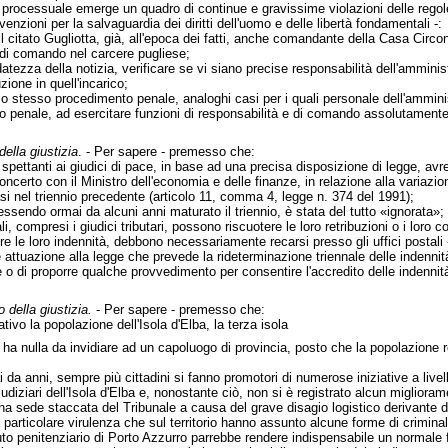
 processuale emerge un quadro di continue e gravissime violazioni delle regol
nzioni per la salvaguardia dei diritti dell'uomo e delle libertà fondamentali -:
l citato Gugliotta, già, all'epoca dei fatti, anche comandante della Casa Circon
e di comando nel carcere pugliese;
atezza della notizia, verificare se vi siano precise responsabilità dell'amminis
zione in quell'incarico;
lo stesso procedimento penale, analoghi casi per i quali personale dell'amminis
o penale, ad esercitare funzioni di responsabilità e di comando assolutamente 
della giustizia
. - Per sapere - premesso che:
 spettanti ai giudici di pace, in base ad una precisa disposizione di legge, av
concerto con il Ministro dell'economia e delle finanze, in relazione alla variazio
asi nel triennio precedente (articolo 11, comma 4, legge n. 374 del 1991);
 essendo ormai da alcuni anni maturato il triennio, è stata del tutto «ignorata»;
nali, compresi i giudici tributari, possono riscuotere le loro retribuzioni o i l
ere le loro indennità, debbono necessariamente recarsi presso gli uffici postali 
attuazione alla legge che prevede la rideterminazione triennale delle indennità 
e o di proporre qualche provvedimento per consentire l'accredito delle indennità s
o della giustizia.
- Per sapere - premesso che:
tivo la popolazione dell'Isola d'Elba, la terza isola
n ha nulla da invidiare ad un capoluogo di provincia, posto che la popolazione 
 da anni, sempre più cittadini si fanno promotori di numerose iniziative a livel
iudiziari dell'Isola d'Elba e, nonostante ciò, non si è registrato alcun miglioram
una sede staccata del Tribunale a causa del grave disagio logistico derivante dal
a particolare virulenza che sul territorio hanno assunto alcune forme di criminal
tuto penitenziario di Porto Azzurro parrebbe rendere indispensabile un normale 