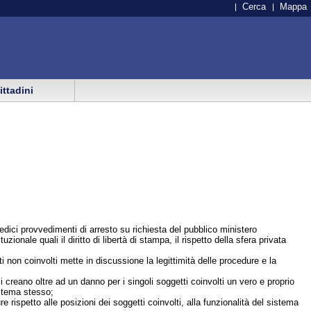
Cerca
Mappa
cittadini
edici provvedimenti di arresto su richiesta del pubblico ministero
onale quali il diritto di libertà di stampa, il rispetto della sfera privata
ti non coinvolti mette in discussione la legittimità delle procedure e la
ali creano oltre ad un danno per i singoli soggetti coinvolti un vero e proprio
istema stesso;
e rispetto alle posizioni dei soggetti coinvolti, alla funzionalità del sistema