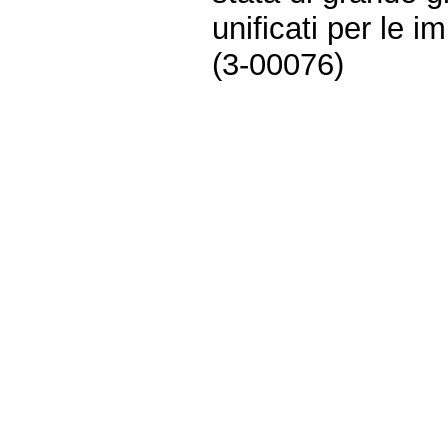
unificati per le i
(3-00076)
Fine
Vai
al
contenuto
menu
di
navigazione
principale