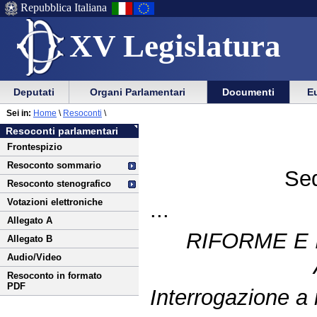
Repubblica Italiana
XV Legislatura
Menu
Vai
Menu
Vai
Deputati
Organi Parlamentari
Documenti
Eu
al
al
di
di
Vai
Menu
menu
Sei in:
Home
\
Resoconti
\
ausilio
navigazione
al
di
di
Resoconti parlamentari
alla
principale
contenuto
navigazione
sezione
Frontespizio
navigazione
principale
Resoconto sommario
Sed
Resoconto stenografico
Votazioni elettroniche
...
Allegato A
RIFORME E 
Allegato B
Audio/Video
Resoconto in formato
PDF
Interrogazione a