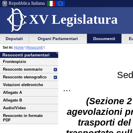
Repubblica Italiana
XV Legislatura
Menu
Vai
Menu
Vai
Deputati
Organi Parlamentari
Documenti
Eu
al
al
di
di
Vai
Menu
menu
Sei in:
Home
\
Resoconti
\
ausilio
navigazione
al
di
di
Resoconti parlamentari
alla
principale
contenuto
navigazione
sezione
Frontespizio
navigazione
principale
Resoconto sommario
Sed
Resoconto stenografico
Votazioni elettroniche
...
Allegato A
(Sezione 2 
Allegato B
Audio/Video
agevolazioni pr
Resoconto in formato
trasporti de
PDF