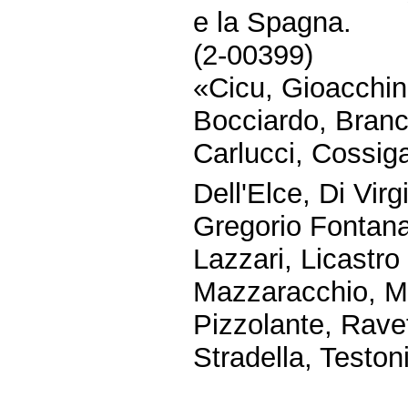
e la Spagna.
(2-00399)
«Cicu, Gioacchin
Bocciardo, Branch
Carlucci, Cossig
Dell'Elce, Di Virg
Gregorio Fontana
Lazzari, Licastro
Mazzaracchio, Mi
Pizzolante, Rave
Stradella, Teston