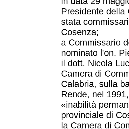
in data 29 maggi
Presidente della 
stata commissari
Cosenza;
a Commissario d
nominato l'on. P
il dott. Nicola Lu
Camera di Commer
Calabria, sulla b
Rende, nel 1991,
«inabilità perma
provinciale di Co
la Camera di Co