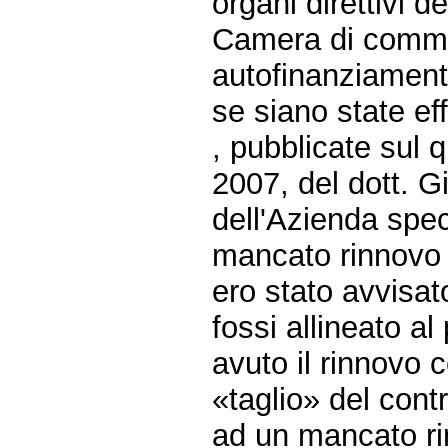
organi direttivi d
Camera di commer
autofinanziament
se siano state eff
, pubblicate sul 
2007, del dott. G
dell'Azienda spec
mancato rinnovo d
ero stato avvisat
fossi allineato a
avuto il rinnovo c
«taglio» del cont
ad un mancato rin