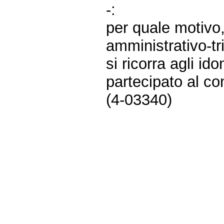
-:
per quale motivo,
amministrativo-tr
si ricorra agli id
partecipato al c
(4-03340)
Fine
Vai
al
contenuto
menu
di
navigazione
principale