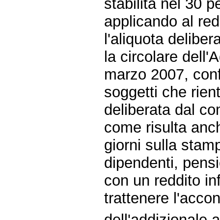
stabilita nel 30 p
applicando al red
l'aliquota deliber
la circolare dell'
marzo 2007, conf
soggetti che rien
deliberata dal c
come risulta anch
giorni sulla stamp
dipendenti, pens
con un reddito in
trattenere l'acco
dell'addizionale 