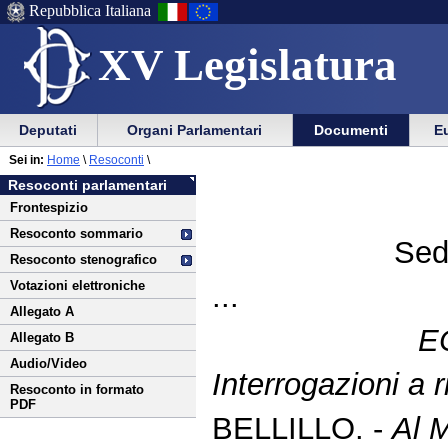
Repubblica Italiana
XV Legislatura
Menu
Vai
Menu
Vai
Deputati
Organi Parlamentari
Documenti
Eu
al
al
di
di
Vai
Menu
menu
Sei in:
Home
\
Resoconti
\
ausilio
navigazione
al
di
di
Resoconti parlamentari
alla
principale
contenuto
navigazione
sezione
Frontespizio
navigazione
principale
Resoconto sommario
Sed
Resoconto stenografico
Votazioni elettroniche
...
Allegato A
E
Allegato B
Audio/Video
Interrogazioni a r
Resoconto in formato
PDF
BELLILLO. -
Al M