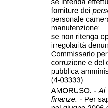
se intenda effettu
forniture dei
pers
personale cameral
manutenzione;
se non ritenga op
irregolarità denun
Commissario per l
corruzione e delle 
pubblica amminis
(4-03333)
AMORUSO. -
Al
finanze.
- Per sa
nel giugno 2006 