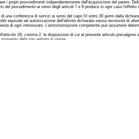
are i propri provvedimenti indipendentemente dall'acquisizione del parere. De
vio del procedimento ai sensi degli articoli 7 e 8 produce in ogni caso l'effetto di
e di una conferenza di servizi ai sensi del capo IV entro 30 giorni dalla dichiar
liti equivale ad autorizzazione dell'attività dichiarata senza necessità di ulteri
chiesta di ogni interessato. L'amministrazione competente può assumere determina
ell'articolo 29, comma 2, le disposizioni di cui al presente articolo prevalgono 
 momento della loro entrata in vigore.
a all'applicazione del presente articolo è devoluta alla giurisdizione esclusiva
l seguente:
eria di denuncia di inizio attività: modifica dell'articolo 19 della legge 7 agost
n. 241, è sufficiente una comunicazione al responsabile dello sportello unico o
19 della legge 7 agosto 1990, n. 241, dopo le parole:
aggiunte le seguenti: «, salvo quanto previsto dal comma 2-
bis
,».
colo 19 della legge 7 agosto 1990, n. 241, è aggiunto il seguente:
ichiarazione di inizio attività sia relativa ad un'attività imprenditoriale, arti
lla pubblica amministrazione interessata, non dovendo aspettare alcun termin
19 della legge 7 agosto 1990, n. 241, le parole da: «nel termine di» fino a: «a
ioni di cui ai commi 2 e 2-
bis
».
 19 della legge 7 agosto 1990, n. 241, dopo la parola: «2» è aggiunta la seguen
azione di atti o documenti a fini istruttori il termine di 60 giorni è ridotto a 3
i caso non possono essere richiesti documenti già in possesso di pubbliche am
dere all'audizione in contraddittorio, questa deve essere convocata entro 5 gior
 suo inizio.
cessione edilizia, il procedimento si conclude con il rilascio o con il diniego 