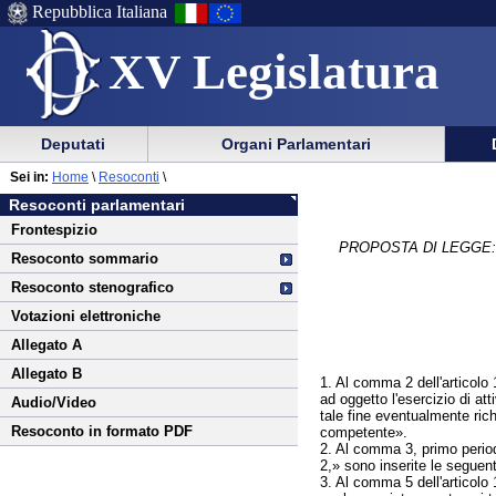
Repubblica Italiana
XV Legislatura
Menu
Vai
Menu
Vai
Deputati
Organi Parlamentari
al
al
di
di
Vai
Menu
menu
Sei in:
Home
\
Resoconti
\
ausilio
navigazione
al
di
di
Resoconti parlamentari
alla
principale
contenuto
navigazione
sezione
Frontespizio
navigazione
principale
PROPOSTA DI LEGGE:
Resoconto sommario
Resoconto stenografico
Votazioni elettroniche
Allegato A
Allegato B
1. Al comma 2 dell'articolo 
ad oggetto l'esercizio di att
Audio/Video
tale fine eventualmente richi
Resoconto in formato PDF
competente».
2. Al comma 3, primo period
2,» sono inserite le seguent
3. Al comma 5 dell'articolo 