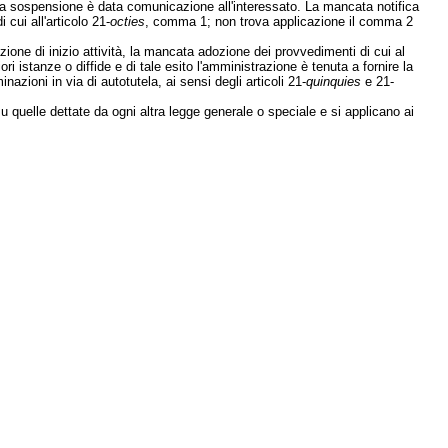
lla sospensione è data comunicazione all'interessato. La mancata notifica
 cui all'articolo 21-
octies
, comma 1; non trova applicazione il comma 2
azione di inizio attività, la mancata adozione dei provvedimenti di cui al
ori istanze o diffide e di tale esito l'amministrazione è tenuta a fornire la
zioni in via di autotutela, ai sensi degli articoli 21-
quinquies
e 21-
su quelle dettate da ogni altra legge generale o speciale e si applicano ai
 del giudice amministrativo».
o 1990, n. 241). -
1. Ai fini dell'inizio di un'attività produttiva, come definita
ve presente o al sindaco del comune in cui tale attività viene insediata.
gianale o commerciale, l'interessato ne deve dare semplicemente
e dalla comunicazione per poterla iniziare».
l comma 2» sono sostituite dalle seguenti: «nel termine di 40 giorni dal
te: «2-
bis
».
 giorni e il procedimento non può essere sospeso in attesa dell'acquisizione di
ministrazioni.
ni dalla presentazione della domanda, iniziata entro ulteriori 5 giorni e
motivato della concessione edilizia entro il termine massimo di 30 giorni.