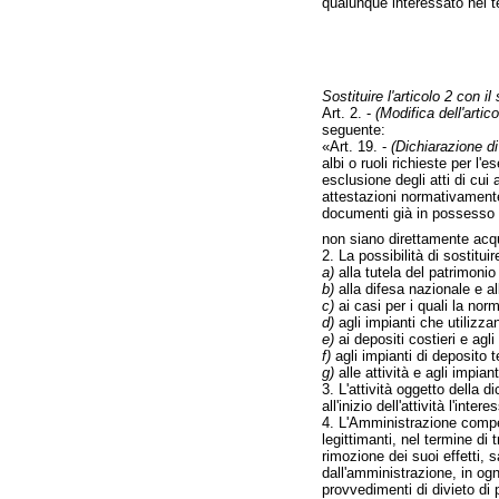
qualunque interessato nei te
Sostituire l'articolo 2 con i
Art. 2. -
(Modifica dell'artic
seguente:
«Art. 19. -
(Dichiarazione di i
albi o ruoli richieste per l'
esclusione degli atti di cui
attestazioni normativamente 
documenti già in possesso 
non siano direttamente acqu
2. La possibilità di sostituir
a)
alla tutela del patrimonio
b)
alla difesa nazionale e al
c)
ai casi per i quali la nor
d)
agli impianti che utilizz
e)
ai depositi costieri e agli
f)
agli impianti di deposito t
g)
alle attività e agli impian
3. L'attività oggetto della 
all'inizio dell'attività l'i
4. L'Amministrazione compete
legittimanti, nel termine di
rimozione dei suoi effetti, 
dall'amministrazione, in ogni
provvedimenti di divieto di 