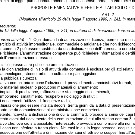
rmini di legge, può riguardare anche gli atti di assenso formati in virtù delle n
PROPOSTE EMENDATIVE RIFERITE ALL'ARTICOLO 2 
ART. 2.
(Modifiche all'articolo 19 della legge 7 agosto 1990, n. 241, in materi
l seguente:
olo 19 della legge 7 agosto 1990, n. 241, in materia di dichiarazione di inizio atti
nizio attività). -
1. Ogni domanda di autorizzazione, licenza, permesso o null
esercizio di attività imprenditoriale, commerciale o artigianale che non richiedon
 al comma 2 può essere sostituita da una dichiarazione dell'interessato corredat
richieste. L'amministrazione competente può richiedere informazioni o certificaz
dell'amministrazione stessa o
isibili presso altre pubbliche amministrazioni.
e la dichiarazione di inizio di attività alla domanda è esclusa per gli atti relativi
 archeologico, storico, artistico culturale e paesaggistico;
la pubblica sicurezza;
mativa comunitaria impone l'adozione di provvedimenti amministrativi formali;
ano materiali nucleari o producono materiali di armamento;
 impianti di produzione, raffinazione e stoccaggio di olii minerali;
emporaneo, smaltimento, recupero e riciclaggio di rifiuti;
ti concernenti l'utilizzo di frequenze radio;
dichiarazione può essere iniziata decorsi trenta giorni dalla data di presentaz
nteressato ne dà comunicazione all'amministrazione competente.
nte, ricevuta la dichiarazione di cui al comma 3, procede ai sensi dei capi III
 trenta giorni dal ricevimento della comunicazione di cui allo stesso comma 3, a
salvo che, ove ciò sia possibile, l'interessato provveda a conformare alla normat
 caso non inferiore a trenta giorni. Nei casi in cui la legge prevede l'acquisizion
prosecuzione dell'attività e di rimozione dei suoi effetti sono sospesi fino all'a