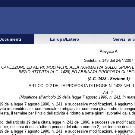
Documenti
Europa/Estero
Servizi ai 
Allegato A
Seduta n. 149 del 24/4/2007
 CAPEZZONE ED ALTRI: MODIFICHE ALLA NORMATIVA SULLO SPORTELL
INIZIO ATTIVITÀ (A.C. 1428) ED ABBINATA PROPOSTA DI LEGG
(A.C. 1428 - Sezione 1)
ARTICOLO 2 DELLA PROPOSTA DI LEGGE N. 1428 NEL
Art. 2.
(Modifiche all'articolo 19 della legge 7 agosto 1990, n. 241, in materi
19 della legge 7 agosto 1990, n. 241, e successive modificazioni, è aggiunto il 
ività imprenditoriale, commerciale o artigianale, compresi gli atti che dispongono
esta, il termine per l'inizio dell'attività è ridotto a sette giorni lavorativi dall
o, dell'articolo 19 della citata legge n. 241 del 1990, e successive modificaz
i: «e, nei casi di cui all'ultimo periodo del citato comma 2, nel termine di sess
19 della legge 7 agosto 1990, n. 241, e successive modificazioni, è aggiunto, in 