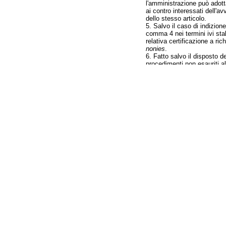
l'amministrazione può adott
ai contro interessati dell'av
dello stesso articolo.
5. Salvo il caso di indizion
comma 4 nei termini ivi stabi
relativa certificazione a ri
nonies
.
6. Fatto salvo il disposto d
procedimenti non esauriti al
7. Ogni controversia relativ
2. 51.
Nannicini.
Sostituire l'articolo 2 con i
Art. 2. -
(Nuove regole in mat
dalla legge 7 agosto 1990, 
2. Al comma 2 dell'articolo 
«può essere iniziata» sono 
3. Dopo il comma 2 dell'arti
«2-
bis
. Nel caso in cui la d
comunicazione contestuale a
4. Al comma 3 dell'articolo 
ricevimento delle comunicaz
5. Al comma 5 dell'articolo
6. Per la richiesta di integr
ulteriori documenti: in ogn
7. Nel caso si intenda proce
conclusa entro 10 giorni dal
8. Ove sia necessaria la con
2. 52.
La Loggia.