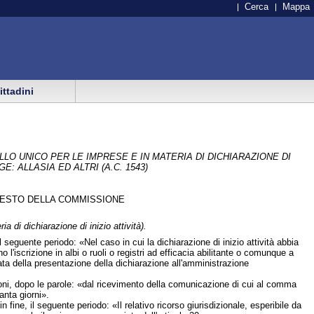
Cerca
Mappa
cittadini
O UNICO PER LE IMPRESE E IN MATERIA DI DICHIARAZIONE DI
E: ALLASIA ED ALTRI (A.C. 1543)
 TESTO DELLA COMMISSIONE
a di dichiarazione di inizio attività).
seguente periodo: «Nel caso in cui la dichiarazione di inizio attività abbia
 l'iscrizione in albi o ruoli o registri ad efficacia abilitante o comunque a
a data della presentazione della dichiarazione all'amministrazione
ioni, dopo le parole: «dal ricevimento della comunicazione di cui al comma
anta giorni».
fine, il seguente periodo: «Il relativo ricorso giurisdizionale, esperibile da