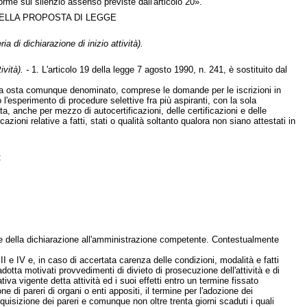
orme sul silenzio assenso previste dall'articolo 20».
DELLA PROPOSTA DI LEGGE
a di dichiarazione di inizio attività).
vità). -
1. L'articolo 19 della legge 7 agosto 1990, n. 241, è sostituito dal
a osta comunque denominato, comprese le domande per le iscrizioni in
o l'esperimento di procedure selettive fra più aspiranti, con la sola
a, anche per mezzo di autocertificazioni, delle certificazioni e delle
ioni relative a fatti, stati o qualità soltanto qualora non siano attestati in
:
ione della dichiarazione all'amministrazione competente. Contestualmente
 e IV e, in caso di accertata carenza delle condizioni, modalità e fatti
dotta motivati provvedimenti di divieto di prosecuzione dell'attività e di
iva vigente detta attività ed i suoi effetti entro un termine fissato
e di pareri di organi o enti appositi, il termine per l'adozione dei
cquisizione dei pareri e comunque non oltre trenta giorni scaduti i quali