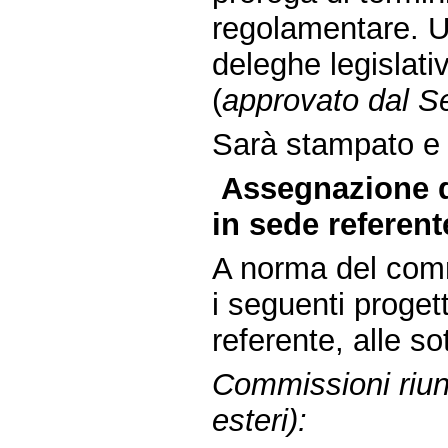
regolamentare. Ul
deleghe legislati
(
approvato dal S
Sarà stampato e d
Assegnazione d
in sede referent
A norma del comm
i seguenti proget
referente, alle s
Commissioni riunit
esteri):