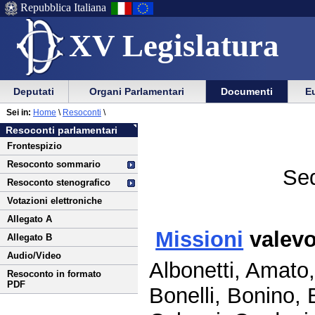
Repubblica Italiana
XV Legislatura
Menu
Vai
Menu
Vai
Deputati
Organi Parlamentari
Documenti
Eu
al
al
di
di
Vai
Menu
menu
Sei in:
Home
\
Resoconti
\
ausilio
navigazione
al
di
di
Resoconti parlamentari
alla
principale
contenuto
navigazione
sezione
Frontespizio
navigazione
principale
Resoconto sommario
Sed
Resoconto stenografico
Votazioni elettroniche
Allegato A
Missioni
valevo
Allegato B
Audio/Video
Albonetti, Amato,
Resoconto in formato
PDF
Bonelli, Bonino, 