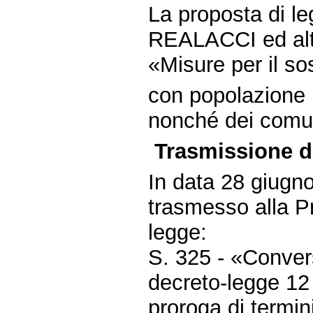
La proposta di leg
REALACCI ed altri
«Misure per il so
con popolazione p
nonché dei comun
Trasmissione d
In data 28 giugn
trasmesso alla P
legge:
S. 325 - «Convers
decreto-legge 12
proroga di termin