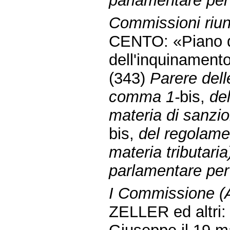
parlamentare per 
Commissioni riuni
CENTO: «Piano d
dell'inquinament
(343)
Parere dell
comma 1-
bis,
de
materia di sanzion
bis,
del regolamen
materia tributari
parlamentare per 
I Commissione (Af
ZELLER ed altri: 