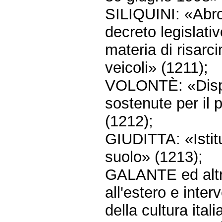
SILIQUINI: «Abrog
decreto legislati
materia di risarci
veicoli» (1211);
VOLONTÈ: «Dispos
sostenute per il 
(1212);
GIUDITTA: «Istitu
suolo» (1213);
GALANTE ed altri
all'estero e inter
della cultura ital