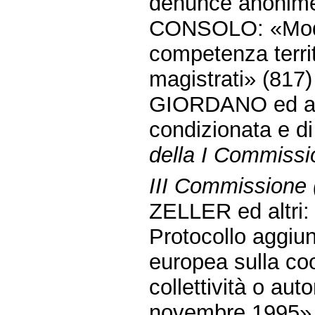
denunce anonim
CONSOLO: «Modifi
competenza territ
magistrati» (817
GIORDANO ed alt
condizionata e di
della I Commissi
III Commissione (
ZELLER ed altri:
Protocollo aggiu
europea sulla coo
collettività o auto
novembre 1995»