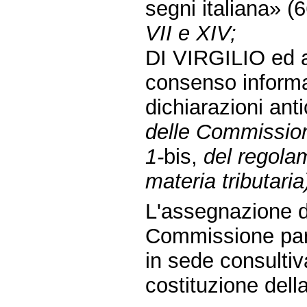
segni italiana» (
VII e XIV;
DI VIRGILIO ed al
consenso informat
dichiarazioni ant
delle Commissioni 
1-
bis,
del regolam
materia tributaria
L'assegnazione de
Commissione parl
in sede consulti
costituzione de