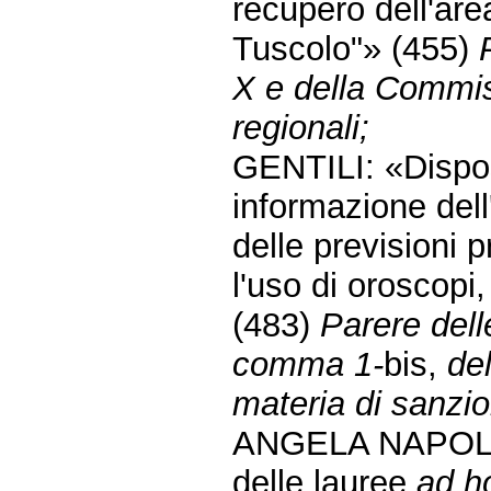
recupero dell'area
Tuscolo"» (455)
X e della Commis
regionali;
GENTILI: «Disposi
informazione dell'
delle previsioni p
l'uso di oroscopi
(483)
Parere dell
comma 1-
bis,
de
materia di sanzio
ANGELA NAPOLI: 
delle lauree
ad h