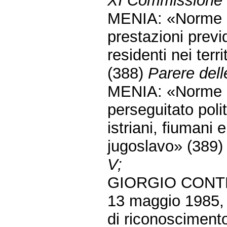
XI Commissione 
MENIA: «Norme in
prestazioni previd
residenti nei terri
(388)
Parere dell
MENIA: «Norme pe
perseguitato politi
istriani, fiumani e
jugoslavo» (389
V;
GIORGIO CONTE: «
13 maggio 1985, n
di riconoscimento