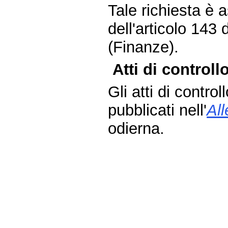
Tale richiesta è
dell'articolo 143
(Finanze).
Atti di controllo
Gli atti di contro
pubblicati nell'
Al
odierna.
Fine
Vai
al
contenuto
menu
di
navigazione
principale