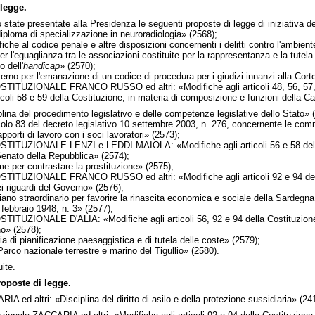
legge.
state presentate alla Presidenza le seguenti proposte di legge di iniziativa de
iploma di specializzazione in neuroradiologia» (2568);
he al codice penale e altre disposizioni concernenti i delitti contro l'ambient
l'eguaglianza tra le associazioni costituite per la rappresentanza e la tutela 
 dell'
handicap
» (2570);
 per l'emanazione di un codice di procedura per i giudizi innanzi alla Corte
IONALE FRANCO RUSSO ed altri: «Modifiche agli articoli 48, 56, 57, 67, 70
icoli 58 e 59 della Costituzione, in materia di composizione e funzioni della C
lina del procedimento legislativo e delle competenze legislative dello Stato» 
colo 83 del decreto legislativo 10 settembre 2003, n. 276, concernente le commi
rapporti di lavoro con i soci lavoratori» (2573);
IONALE LENZI e LEDDI MAIOLA: «Modifiche agli articoli 56 e 58 della Costi
Senato della Repubblica» (2574);
er contrastare la prostituzione» (2575);
ZIONALE FRANCO RUSSO ed altri: «Modifiche agli articoli 92 e 94 della Cos
i riguardi del Governo» (2576);
o straordinario per favorire la rinascita economica e sociale della Sardegna, i
 febbraio 1948, n. 3» (2577);
IONALE D'ALIA: «Modifiche agli articoli 56, 92 e 94 della Costituzione in
o» (2578);
di pianificazione paesaggistica e di tutela delle coste» (2579);
arco nazionale terrestre e marino del Tigullio» (2580).
ite.
roposte di legge.
A ed altri: «Disciplina del diritto di asilo e della protezione sussidiaria» (