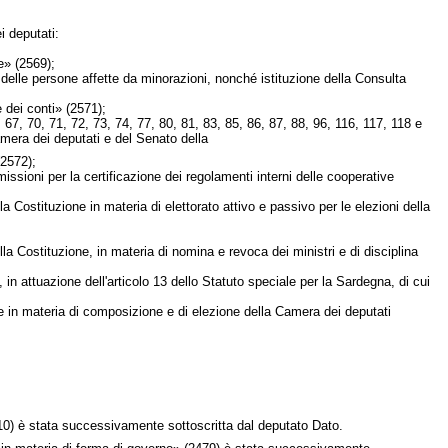
i deputati:
e» (2569);
delle persone affette da minorazioni, nonché istituzione della Consulta
 dei conti» (2571);
, 71, 72, 73, 74, 77, 80, 81, 83, 85, 86, 87, 88, 96, 116, 117, 118 e
amera dei deputati e del Senato della
(2572);
ssioni per la certificazione dei regolamenti interni delle cooperative
tuzione in materia di elettorato attivo e passivo per le elezioni della
tituzione, in materia di nomina e revoca dei ministri e di disciplina
n attuazione dell'articolo 13 dello Statuto speciale per la Sardegna, di cui
 materia di composizione e di elezione della Camera dei deputati
2410) è stata successivamente sottoscritta dal deputato Dato.