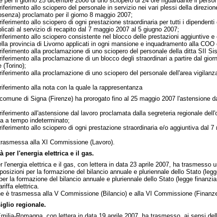
e per il giorno 25 dicembre 2006 di uno sciopero di 24 ore riguardante il perso
ferimento allo sciopero del personale in servizio nei vari plessi della direzion
senza) proclamato per il giorno 8 maggio 2007;
ferimento allo sciopero di ogni prestazione straordinaria per tutti i dipendenti
plicati al servizio di recapito dal 7 maggio 2007 al 5 giugno 2007;
ferimento allo sciopero consistente nel blocco delle prestazioni aggiuntive e 
 della provincia di Livorno applicati in ogni mansione e inquadramento alla COO
ferimento alla proclamazione di uno sciopero del personale della ditta SII Sist
ferimento alla proclamazione di un blocco degli straordinari a partire dal gior
 (Torino);
ferimento alla proclamazione di uno sciopero del personale dell'area vigilanza
iferimento alla nota con la quale la rappresentanza
l comune di Signa (Firenze) ha prorogato fino al 25 maggio 2007 l'astensione d
iferimento all'astensione dal lavoro proclamata dalla segreteria regionale del
a a tempo indeterminato;
ferimento allo sciopero di ogni prestazione straordinaria e/o aggiuntiva dal 7 
rasmessa alla XI Commissione (Lavoro).
 per l'energia elettrica e il gas.
per l'energia elettrica e il gas, con lettera in data 23 aprile 2007, ha trasmess
osizioni per la formazione del bilancio annuale e pluriennale dello Stato (legg
er la formazione del bilancio annuale e pluriennale dello Stato (legge finanzia
iffa elettrica.
 è trasmessa alla V Commissione (Bilancio) e alla VI Commissione (Finanze
glio regionale.
Emilia-Romagna, con lettera in data 19 aprile 2007, ha trasmesso, ai sensi dell'