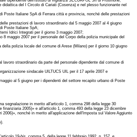
nale dipendente dell'Istituto di vigilanza SECURPOL Srl di Frosinone;
e didattica del I Circolo di Cariati (Cosenza) e nel plesso funzionante nel
 di Poste Italiane SpA di Ferrara città e provincia, nonché delle prestazioni
delle prestazioni di lavoro straordinario dal 5 maggio 2007 al 4 giugno
 di Poste Italiane SpA;
emi Idrici Integrati per il giorno 3 maggio 2007;
no 8 maggio 2007 per il personale del Corpo della polizia municipale del
 della polizia locale del comune di Arese (Milano) per il giorno 10 giugno
al lavoro straordinario da parte del personale dipendente dal comune di
l'organizzazione sindacale UILTUCS UIL per il 17 aprile 2007 e
maggio al 5 giugno per i dipendenti del settore recapito urbano di Poste
o una segnalazione in merito all'articolo 1, comma 298 della legge 30
e finanziaria 2005)» e all'articolo 1, comma 493 della legge 23 dicembre
ri 2006)», nonché in merito all'applicazione dell'Imposta sul Valore Aggiunto
).
articolo 19-
bis
, comma 5, della legge 11 febbraio 1992, n. 157, e