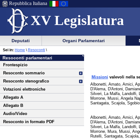
Repubblica Italiana
XV Legislatura
Menu
Vai
Menu
Vai
Deputati
Organi Parlamentari
al
al
di
di
Vai
Menu
menu
Sei in:
Home
\
Resoconti
\
ausilio
navigazione
al
di
di
Resoconti parlamentari
alla
principale
contenuto
navigazione
sezione
Frontespizio
navigazione
principale
Resoconto sommario
Missioni
valevoli nella s
Resoconto stenografico
Albonetti, Amato, Amici, Ap
D'Alema, D'Antoni, Damiano,
Votazioni elettroniche
Silveri, La Malfa, Landolfi,
Allegato A
Morrone, Mussi, Angela Napol
Santagata, Scajola, Sgobio, 
Allegato B
Audio/Video
Albonetti, Amato, Amici, Ap
Resoconto in formato PDF
D'Alema, D'Antoni, Damiano,
Silveri, La Malfa, Landolfi,
Morrone, Mura, Mussi, Angela
Rutelli, Santagata, Scajola,