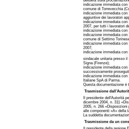
delibera sulla proclamazion
indicazione immediata con ri
comune di Torrevecchia (Co
indicazione immediata con ri
aggiuntive dei lavoratori ap
indicazione immediata con ri
2007, per tutti i lavoratori
indicazione immediata con ri
indicazione immediata con ri
comune di Settimo Torinese
indicazione immediata con ri
2007;
indicazione immediata con r
sindacale unitaria presso i
Signa (Firenze);
indicazione immediata con r
successivamente proseguit
indicazione immediata con ri
Italiane SpA di Parma.
Questa documentazione è t
Trasmissione dall'Autorità
Il presidente dell'Autorità 
dicembre 2004, n. 311 «Disp
2005, n. 266 «Disposizioni p
alle componenti «A» della tar
La suddetta documentazione
Trasmissione da un consi
Il presidente della regione 