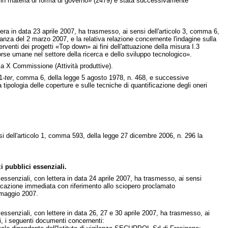
e in materia di forma di governo» (2479) è stata successivamente
ttera in data 23 aprile 2007, ha trasmesso, ai sensi dell'articolo 3, comma 6,
anza del 2 marzo 2007, e la relativa relazione concernente l'indagine sulla
rventi dei progetti «Top down» ai fini dell'attuazione della misura I.3
orse umane nel settore della ricerca e dello sviluppo tecnologico».
a X Commissione (Attività produttive).
1-
ter
, comma 6, della legge 5 agosto 1978, n. 468, e successive
 tipologia delle coperture e sulle tecniche di quantificazione degli oneri
nsi dell'articolo 1, comma 593, della legge 27 dicembre 2006, n. 296 la
i pubblici essenziali.
 essenziali, con lettera in data 24 aprile 2007, ha trasmesso, ai sensi
dicazione immediata con riferimento allo sciopero proclamato
7 maggio 2007.
 essenziali, con lettere in data 26, 27 e 30 aprile 2007, ha trasmesso, ai
i, i seguenti documenti concernenti: