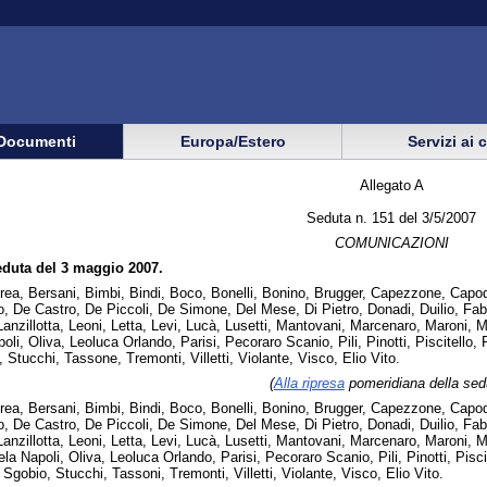
Documenti
Europa/Estero
Servizi ai 
Allegato A
Seduta n. 151 del 3/5/2007
COMUNICAZIONI
eduta del 3 maggio 2007.
rea, Bersani, Bimbi, Bindi, Boco, Bonelli, Bonino, Brugger, Capezzone, Capodi
 De Castro, De Piccoli, De Simone, Del Mese, Di Pietro, Donadi, Duilio, Fabris
 Lanzillotta, Leoni, Letta, Levi, Lucà, Lusetti, Mantovani, Marcenaro, Maroni, 
i, Oliva, Leoluca Orlando, Parisi, Pecoraro Scanio, Pili, Pinotti, Piscitello, Pi
Stucchi, Tassone, Tremonti, Villetti, Violante, Visco, Elio Vito.
(
Alla ripresa
pomeridiana della sed
rea, Bersani, Bimbi, Bindi, Boco, Bonelli, Bonino, Brugger, Capezzone, Capodi
 De Castro, De Piccoli, De Simone, Del Mese, Di Pietro, Donadi, Duilio, Fabris
 Lanzillotta, Leoni, Letta, Levi, Lucà, Lusetti, Mantovani, Marcenaro, Maroni, 
 Napoli, Oliva, Leoluca Orlando, Parisi, Pecoraro Scanio, Pili, Pinotti, Piscite
 Sgobio, Stucchi, Tassoni, Tremonti, Villetti, Violante, Visco, Elio Vito.