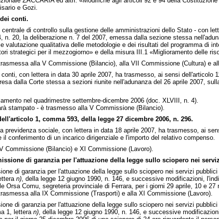
uzionale ZACCARIA ed altri: «Modifiche agli articoli 92 e 94 della Costituzion
isario e Gozi.
dei conti.
 centrale di controllo sulla gestione delle amministrazioni dello Stato - con le
, n. 20, la deliberazione n. 7 del 2007, emessa dalla sezione stessa nell'adun
e valutazione qualitativa delle metodologie e dei risultati del programma di inte
ori strategici per il mezzogiorno» e della misura III.1 «Miglioramento delle ris
asmessa alla V Commissione (Bilancio), alla VII Commissione (Cultura) e all
 conti, con lettera in data 30 aprile 2007, ha trasmesso, ai sensi dell'articolo 1
 resa dalla Corte stessa a sezioni riunite nell'adunanza del 26 aprile 2007, sulla
rlamento nel quadrimestre settembre-dicembre 2006 (doc. XLVIII, n. 4).
à stampato - è trasmesso alla V Commissione (Bilancio).
ell'articolo 1, comma 593, della legge 27 dicembre 2006, n. 296.
lla previdenza sociale, con lettera in data 18 aprile 2007, ha trasmesso, ai se
l conferimento di un incarico dirigenziale e l'importo del relativo compenso.
 V Commissione (Bilancio) e XI Commissione (Lavoro).
sione di garanzia per l'attuazione della legge sullo sciopero nei serviz
one di garanzia per l'attuazione della legge sullo sciopero nei servizi pubblici
ettera
n)
, della legge 12 giugno 1990, n. 146, e successive modificazioni, l'in
e Orsa Comu, segreteria provinciale di Ferrara, per i giorni 29 aprile, 10 e 2
asmessa alla IX Commissione (Trasporti) e alla XI Commissione (Lavoro).
one di garanzia per l'attuazione della legge sullo sciopero nei servizi pubblici
a 1, lettera
n)
, della legge 12 giugno 1990, n. 146, e successive modificazion