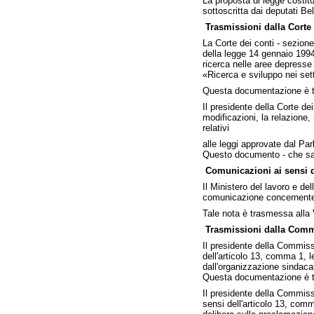
La proposta di legge costit
sottoscritta dai deputati Bel
Trasmissioni dalla Corte 
La Corte dei conti - sezione
della legge 14 gennaio 1994
ricerca nelle aree depresse 
«Ricerca e sviluppo nei sett
Questa documentazione è tr
Il presidente della Corte dei
modificazioni, la relazione,
relativi
alle leggi approvate dal Pa
Questo documento - che sar
Comunicazioni ai sensi d
Il Ministero del lavoro e de
comunicazione concernente i
Tale nota è trasmessa alla
Trasmissioni dalla Commis
Il presidente della Commissi
dell'articolo 13, comma 1, l
dall'organizzazione sindacal
Questa documentazione è tr
Il presidente della Commissi
sensi dell'articolo 13, comm