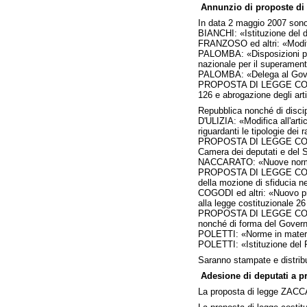
Annunzio di proposte di 
In data 2 maggio 2007 sono 
BIANCHI: «Istituzione del d
FRANZOSO ed altri: «Modific
PALOMBA: «Disposizioni per 
nazionale per il superamento
PALOMBA: «Delega al Governo
PROPOSTA DI LEGGE COSTITUZ
126 e abrogazione degli art
Repubblica nonché di discip
D'ULIZIA: «Modifica all'arti
riguardanti le tipologie dei 
PROPOSTA DI LEGGE COSTITUZ
Camera dei deputati e del 
NACCARATO: «Nuove norme p
PROPOSTA DI LEGGE COSTITU
della mozione di sfiducia ne
COGODI ed altri: «Nuovo pian
alla legge costituzionale 26
PROPOSTA DI LEGGE COSTITUZ
nonché di forma del Govern
POLETTI: «Norme in materia 
POLETTI: «Istituzione del P
Saranno stampate e distribu
Adesione di deputati a p
La proposta di legge ZACCARI