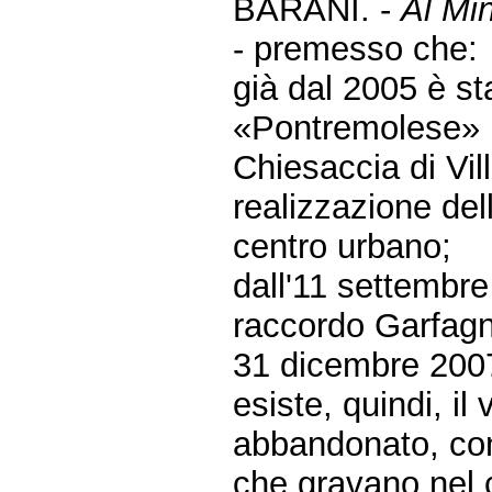
BARANI. -
Al Min
- premesso che:
già dal 2005 è st
«Pontremolese» n
Chiesaccia di Vil
realizzazione del
centro urbano;
dall'11 settembre
raccordo Garfagn
31 dicembre 200
esiste, quindi, il 
abbandonato, con 
che gravano nel c