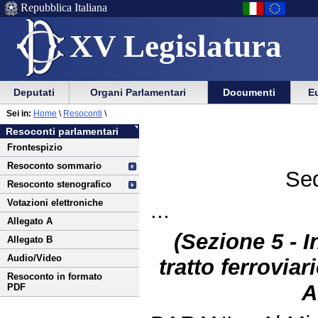
Repubblica Italiana
XV Legislatura
Menu
Vai
Menu
Vai
Deputati
Organi Parlamentari
Documenti
Eu
al
al
di
di
Vai
Menu
menu
Sei in:
Home
\
Resoconti
\
ausilio
navigazione
al
di
di
Resoconti parlamentari
alla
principale
contenuto
navigazione
sezione
Frontespizio
navigazione
principale
Resoconto sommario
Sed
Resoconto stenografico
Votazioni elettroniche
...
Allegato A
(Sezione 5 - I
Allegato B
Audio/Video
tratto ferrovia
Resoconto in formato
A
PDF