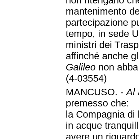
non ritengano che 
mantenimento del
partecipazione pu
tempo, in sede Ue
ministri dei Tras
affinché anche gli
Galileo
non abban
(4-03554)
MANCUSO. -
Al 
premesso che:
la Compagnia di 
in acque tranqui
avere un riguardo 