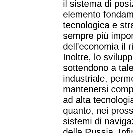
il sistema di po
elemento fondame
tecnologica e stra
sempre più import
dell'economia il r
Inoltre, lo svilup
sottendono a tal
industriale, perm
mantenersi compet
ad alta tecnologi
quanto, nei pross
sistemi di naviga
della Russia. Infi