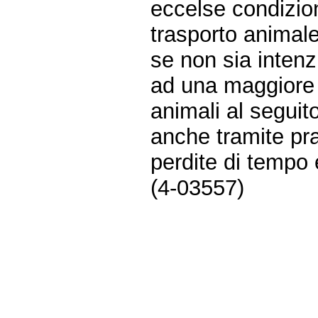
eccelse condizioni
trasporto animale
se non sia intenz
ad una maggiore 
animali al seguit
anche tramite pr
perdite di tempo e
(4-03557)
Fine
Vai
al
contenuto
menu
di
navigazione
principale