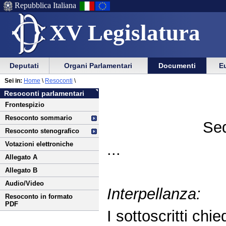
Repubblica Italiana
XV Legislatura
Menu
Vai
Menu
Vai
Deputati
Organi Parlamentari
Documenti
Eu
al
al
di
di
Vai
Menu
menu
Sei in:
Home
\
Resoconti
\
ausilio
navigazione
al
di
di
Resoconti parlamentari
alla
principale
contenuto
navigazione
sezione
Frontespizio
navigazione
principale
Resoconto sommario
Sed
Resoconto stenografico
Votazioni elettroniche
...
Allegato A
Allegato B
Audio/Video
Interpellanza:
Resoconto in formato
PDF
I sottoscritti chie