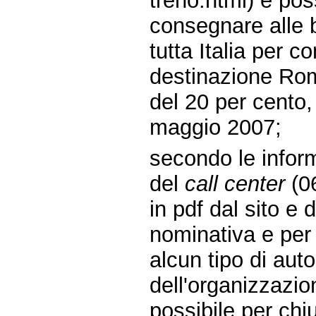
treno.html) è pos
consegnare alle bi
tutta Italia per c
destinazione Rom
del 20 per cento, 
maggio 2007;
secondo le inform
del
call center
(06
in pdf dal sito e 
nominativa e per
alcun tipo di aut
dell'organizzazi
possibile per chi