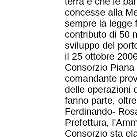
terra e che le ba
concesse alla Me
sempre la legge f
contributo di 50 m
sviluppo del port
il 25 ottobre 200
Consorzio Piana S
comandante provi
delle operazioni d
fanno parte, oltr
Ferdinando- Rosa
Prefettura, l'Ammi
Consorzio sta ela