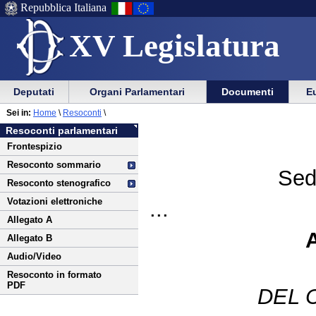
Repubblica Italiana
XV Legislatura
Menu
Vai
Menu
Vai
Deputati
Organi Parlamentari
Documenti
Eu
al
al
di
di
Vai
Menu
menu
Sei in:
Home
\
Resoconti
\
ausilio
navigazione
al
di
di
Resoconti parlamentari
alla
principale
contenuto
navigazione
sezione
Frontespizio
navigazione
principale
Resoconto sommario
Sed
Resoconto stenografico
Votazioni elettroniche
...
Allegato A
Allegato B
Audio/Video
Resoconto in formato
PDF
DEL 