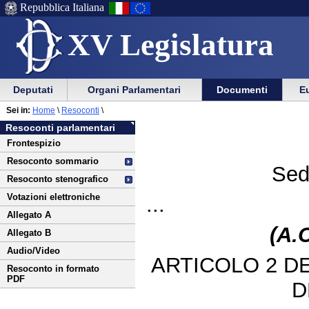
Repubblica Italiana
XV Legislatura
Menu
Vai
Menu
Vai
Deputati
Organi Parlamentari
Documenti
Eu
al
al
di
di
Vai
Menu
menu
Sei in:
Home
\
Resoconti
\
ausilio
navigazione
al
di
di
Resoconti parlamentari
alla
principale
contenuto
navigazione
sezione
Frontespizio
navigazione
principale
Resoconto sommario
Sed
Resoconto stenografico
Votazioni elettroniche
...
Allegato A
(A.
Allegato B
Audio/Video
ARTICOLO 2 D
Resoconto in formato
PDF
D