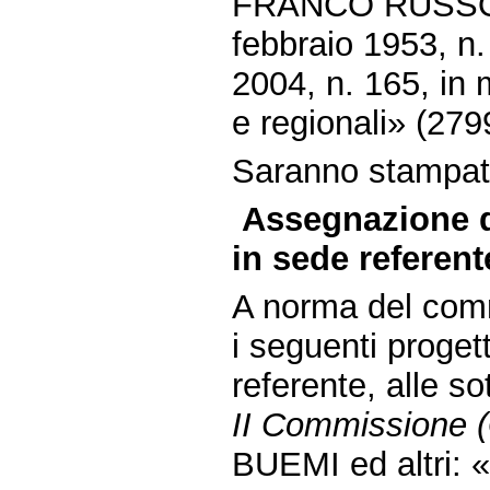
FRANCO RUSSO ed
febbraio 1953, n. 
2004, n. 165, in 
e regionali» (279
Saranno stampate 
Assegnazione d
in sede referent
A norma del comm
i seguenti proget
referente, alle s
II Commissione (G
BUEMI ed altri: «