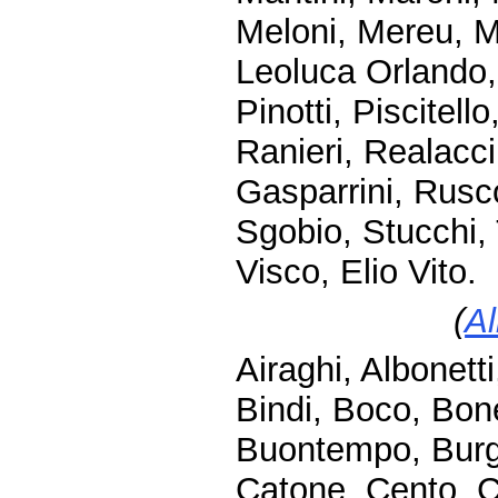
Meloni, Mereu, Mi
Leoluca Orlando, 
Pinotti, Piscitello
Ranieri, Realacc
Gasparrini, Rusco
Sgobio, Stucchi, T
Visco, Elio Vito.
(
Al
Airaghi, Albonett
Bindi, Boco, Bone
Buontempo, Burgi
Catone, Cento, Ch