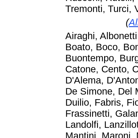
Tremonti, Turci, V
(
Al
Airaghi, Albonett
Boato, Boco, Bon
Buontempo, Burgi
Catone, Cento, Ch
D'Alema, D'Anton
De Simone, Del M
Duilio, Fabris, F
Frassinetti, Galan
Landolfi, Lanzillo
Mantini, Maroni, 