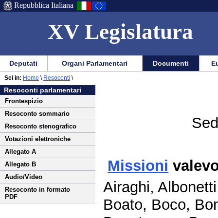
Repubblica Italiana
XV Legislatura
Menu
Vai
Menu
Vai
Deputati
Organi Parlamentari
Documenti
Eu
al
al
di
di
Vai
Menu
menu
Sei in:
Home
\
Resoconti
\
ausilio
navigazione
al
di
di
Resoconti parlamentari
alla
principale
contenuto
navigazione
sezione
Frontespizio
navigazione
principale
Resoconto sommario
Sed
Resoconto stenografico
Votazioni elettroniche
Allegato A
Missioni
valevo
Allegato B
Audio/Video
Airaghi, Albonett
Resoconto in formato
PDF
Boato, Boco, Bon