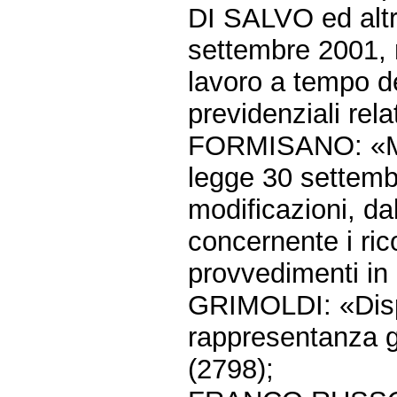
DI SALVO ed altri
settembre 2001, n
lavoro a tempo d
previdenziali rela
FORMISANO: «Modi
legge 30 settemb
modificazioni, d
concernente i ric
provvedimenti in m
GRIMOLDI: «Dispo
rappresentanza g
(2798);