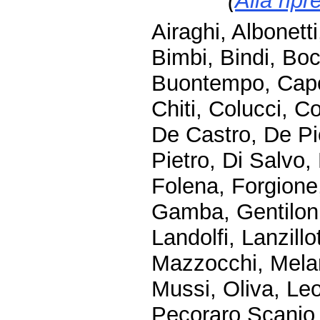
(
Alla ripr
Airaghi, Albonett
Bimbi, Bindi, Boc
Buontempo, Capo
Chiti, Colucci, 
De Castro, De Pi
Pietro, Di Salvo, 
Folena, Forgione,
Gamba, Gentiloni 
Landolfi, Lanzillo
Mazzocchi, Meland
Mussi, Oliva, Leo
Pecoraro Scanio, P