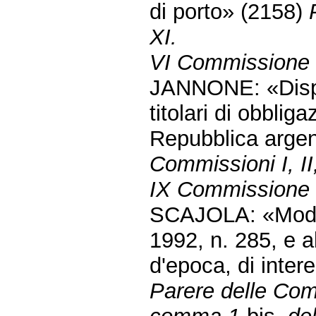
di porto» (2158)
XI.
VI Commissione 
JANNONE: «Dispos
titolari di obbliga
Repubblica arge
Commissioni I, II,
IX Commissione (
SCAJOLA: «Modifi
1992, n. 285, e al
d'epoca, di inter
Parere delle Comm