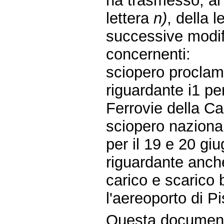
ha trasmesso, ai 
lettera
n)
, della 
successive modifi
concernenti:
sciopero proclama
riguardante i1 p
Ferrovie della Ca
sciopero nazional
per il 19 e 20 gi
riguardante anche
carico e scarico 
l'aereoporto di Pi
Questa document