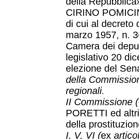
della Repubblica
CIRINO POMICINO 
di cui al decreto
marzo 1957, n. 36
Camera dei deputa
legislativo 20 di
elezione del Sen
della Commission
regionali.
II Commissione (G
PORETTI ed altri:
della prostituzio
I, V, VI (
ex
artic