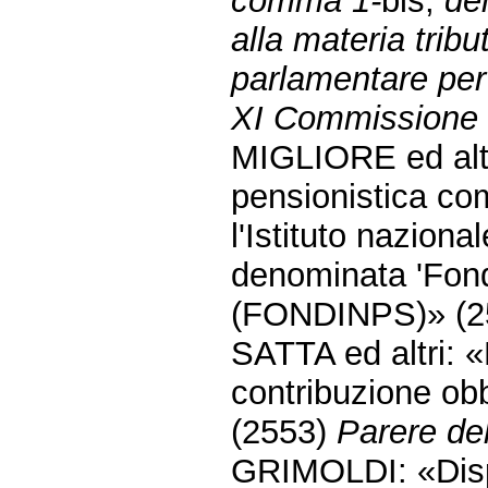
comma 1-
bis,
del
alla materia tribu
parlamentare per 
XI Commissione 
MIGLIORE ed altr
pensionistica co
l'Istituto naziona
denominata 'Fon
(FONDINPS)» (2
SATTA ed altri: «
contribuzione obb
(2553)
Parere del
GRIMOLDI: «Dispo