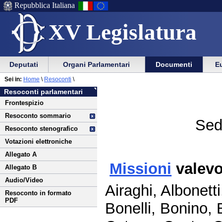
Repubblica Italiana
XV Legislatura
Menu
Vai
Menu
Vai
Deputati
Organi Parlamentari
Documenti
Eu
al
al
di
di
Vai
Menu
menu
Sei in:
Home
\
Resoconti
\
ausilio
navigazione
al
di
di
Resoconti parlamentari
alla
principale
contenuto
navigazione
sezione
Frontespizio
navigazione
principale
Resoconto sommario
Sed
Resoconto stenografico
Votazioni elettroniche
Allegato A
Missioni
valevo
Allegato B
Audio/Video
Airaghi, Albonett
Resoconto in formato
PDF
Bonelli, Bonino,