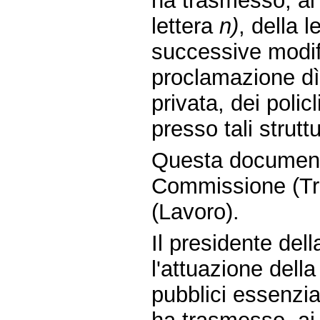
ha trasmesso, ai 
lettera
n)
, della 
successive modifi
proclamazione dì
privata, dei policl
presso tali strutt
Questa document
Commissione (Tra
(Lavoro).
Il presidente de
l'attuazione della
pubblici essenzia