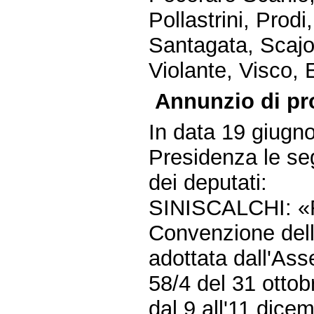
Pollastrini, Prodi
Santagata, Scajol
Violante, Visco, E
Annunzio di pr
In data 19 giugn
Presidenza le seg
dei deputati:
SINISCALCHI: «Ra
Convenzione dell
adottata dall'Ass
58/4 del 31 ottob
dal 9 all'11 dice