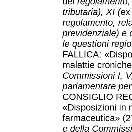
del regolamento, p
tributaria), XI (
e
regolamento, rela
previdenziale) e
le questioni regio
FALLICA: «Dispos
malattie cronich
Commissioni I, V
parlamentare per 
CONSIGLIO REG
«Disposizioni in 
farmaceutica» (
e della Commissi