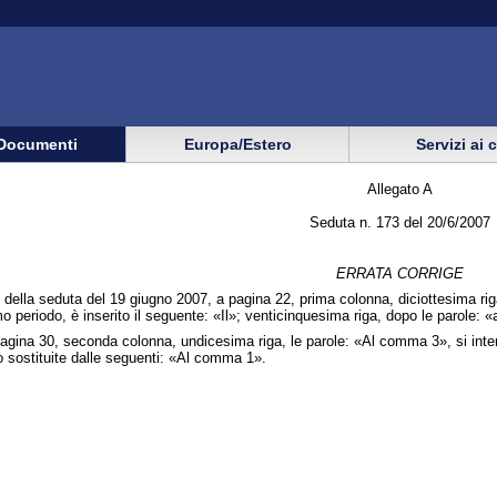
Documenti
Europa/Estero
Servizi ai 
Allegato A
Seduta n. 173 del 20/6/2007
ERRATA CORRIGE
della seduta del 19 giugno 2007, a pagina 22, prima colonna, diciottesima riga, 
mo periodo, è inserito il seguente: «Il»; venticinquesima riga, dopo le parole: 
gina 30, seconda colonna, undicesima riga, le parole: «Al comma 3», si inten
 sostituite dalle seguenti: «Al comma 1».