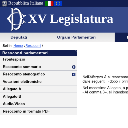
Repubblica Italiana
XV Legislatura
Menu
Vai
Menu
Vai
Deputati
Organi Parlamentari
al
al
di
di
Vai
Menu
menu
Sei in:
Home
\
Resoconti
\
ausilio
navigazione
al
di
di
Resoconti parlamentari
alla
principale
contenuto
navigazione
sezione
Frontespizio
navigazione
principale
...
Resoconto sommario
Resoconto stenografico
Nell'
Allegato A
al resoconto 
dalle seguenti: «dopo il pri
Votazioni elettroniche
Nel medesimo Allegato, a pa
Allegato A
«Al comma 3», si intendono
Allegato B
Audio/Video
Resoconto in formato PDF