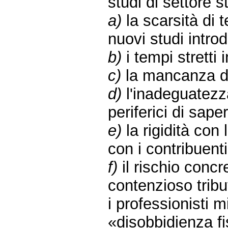
studi di settore 
a)
la scarsità di 
nuovi studi introd
b)
i tempi stretti 
c)
la mancanza di
d)
l'inadeguatezza
periferici di sape
e)
la rigidità con 
con i contribuenti
f)
il rischio concr
contenzioso tribu
i professionisti 
«disobbidienza fis