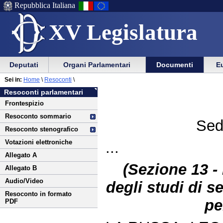
Repubblica Italiana
XV Legislatura
Menu
Vai
Menu
Vai
Deputati
Organi Parlamentari
Documenti
Eu
al
al
di
di
Vai
Menu
menu
Sei in:
Home
\
Resoconti
\
ausilio
navigazione
al
di
di
Resoconti parlamentari
alla
principale
contenuto
navigazione
sezione
Frontespizio
navigazione
principale
Resoconto sommario
Sed
Resoconto stenografico
Votazioni elettroniche
...
Allegato A
(Sezione 13 - 
Allegato B
Audio/Video
degli studi di s
Resoconto in formato
pe
PDF