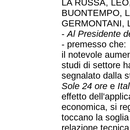
LA RUSSA, LEO
BUONTEMPO, L
GERMONTANI, LO
-
Al Presidente de
- premesso che:
il notevole aumen
studi di settore 
segnalato dalla s
Sole 24 ore
e
Ita
effetto dell'appli
economica, si reg
toccano la soglia 
relazione tecnic