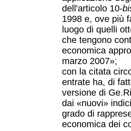
dell'articolo 10-
bi
1998 e, ove più fa
luogo di quelli ot
che tengono conto
economica approva
marzo 2007»;
con la citata cir
entrate ha, di fa
versione di Ge.Ri
dai «nuovi» indic
grado di rappres
economica dei con