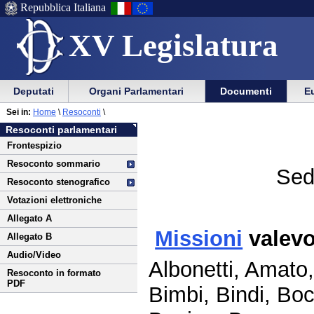
Repubblica Italiana
XV Legislatura
Menu
Vai
Menu
Vai
Deputati
Organi Parlamentari
Documenti
Eu
al
al
di
di
Vai
Menu
menu
Sei in:
Home
\
Resoconti
\
ausilio
navigazione
al
di
di
Resoconti parlamentari
alla
principale
contenuto
navigazione
sezione
Frontespizio
navigazione
principale
Resoconto sommario
Sed
Resoconto stenografico
Votazioni elettroniche
Allegato A
Missioni
valevo
Allegato B
Audio/Video
Albonetti, Amato,
Resoconto in formato
PDF
Bimbi, Bindi, Boc