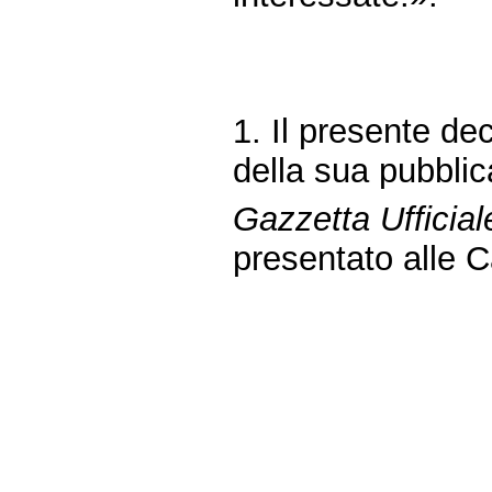
1. Il presente dec
della sua pubblic
Gazzetta Ufficial
presentato alle 
Fine
Vai
al
contenuto
menu
di
navigazione
principale