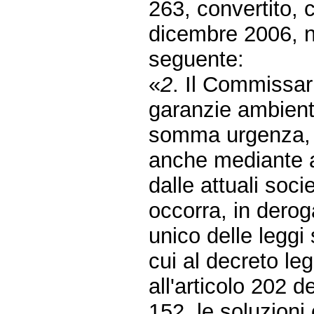
263, convertito, 
dicembre 2006, n.
seguente:
«
2
. Il Commissar
garanzie ambiental
somma urgenza, f
anche mediante af
dalle attuali soci
occorra, in derog
unico delle leggi 
cui al decreto le
all'articolo 202 d
152, le soluzioni 