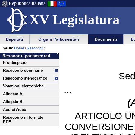
Repubblica Italiana
XV Legislatura
Menu
Vai
Menu
Vai
Deputati
Organi Parlamentari
Documenti
Eu
al
al
di
di
Vai
Menu
menu
Sei in:
Home
\
Resoconti
\
ausilio
navigazione
al
di
di
Resoconti parlamentari
alla
principale
contenuto
navigazione
sezione
Frontespizio
navigazione
principale
Resoconto sommario
Sed
Resoconto stenografico
Votazioni elettroniche
...
Allegato A
(
Allegato B
Audio/Video
ARTICOLO UN
Resoconto in formato
PDF
CONVERSIONE 