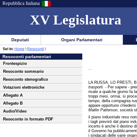
Repubblica Italiana
XV Legislatura
Menu
Vai
Menu
Vai
Deputati
Organi Parlamentari
al
al
di
di
Vai
Menu
menu
Sei in:
Home
\
Resoconti
\
ausilio
navigazione
al
di
di
Resoconti parlamentari
alla
principale
contenuto
navigazione
sezione
Frontespizio
navigazione
principale
...
Resoconto sommario
Resoconto stenografico
LA RUSSA, LO PRESTI, 
trasporti.
- Per sapere - pr
Votazioni elettroniche
risale a qualche giorno fa l
Allegato A
troppi mesi, ormai, si proc
tempo, della compagnia ru
Allegato B
appare opportuno chiedersi 
Matlin Patterson
, società s
Audio/Video
il piano industriale reso no
Resoconto in formato PDF
i tagli previsti dal piano ind
incerto è anche il destino di
il Governo ha pubblicamente 
i sindacati delle varie orga