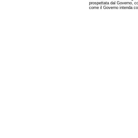
prospettata dal Governo, com
come il Governo intenda con
Fine
Vai
al
contenuto
menu
di
navigazione
principale