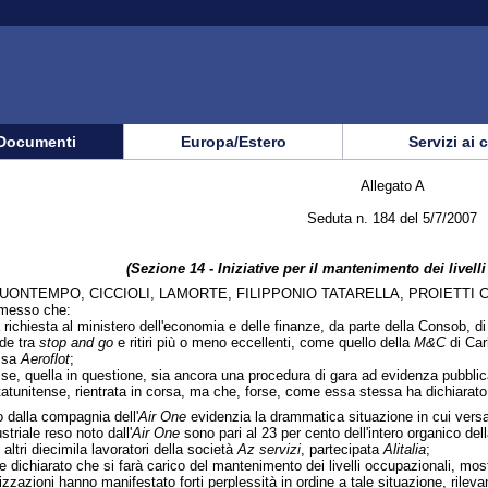
Documenti
Europa/Estero
Servizi ai 
Allegato A
Seduta n. 184 del 5/7/2007
(Sezione 14 - Iniziative per il mantenimento dei livelli
BUONTEMPO, CICCIOLI, LAMORTE, FILIPPONIO TATARELLA, PROIETTI 
emesso che:
a richiesta al ministero dell'economia e delle finanze, da parte della Consob, d
ede tra
stop and go
e ritiri più o meno eccellenti, come quello della
M&C
di Car
ssa
Aeroflot
;
se, quella in questione, sia ancora una procedura di gara ad evidenza pubblica,
tatunitense, rientrata in corsa, ma che, forse, come essa stessa ha dichiarato,
to dalla compagnia dell'
Air One
evidenzia la drammatica situazione in cui vers
ustriale reso noto dall'
Air One
sono pari al 23 per cento dell'intero organico d
 altri diecimila lavoratori della società
Az servizi
, partecipata
Alitalia
;
dichiarato che si farà carico del mantenimento dei livelli occupazionali, mostr
nizzazioni hanno manifestato forti perplessità in ordine a tale situazione, rile