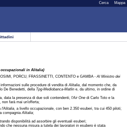
Cerca
Mappa
cittadini
 occupazionali in Alitalia)
COSIMI, PORCU, FRASSINETTI, CONTENTO e GAMBA -
Al Ministro dei
i informazioni sulle procedure di vendita di
Alitalia
, dal momento che, da
lo De Benedetti, della
Tpg-Mediobanca-Matlin
e, da ultimo, in ordine di
 data la presenza di due soli contendenti, l'
Air One
di Carlo Toto e la
 non farà mai un'offerta;
a
l'Alitalia
, a livello occupazionale, con ben 2.350 esuberi, tra cui 450 piloti;
ella compagnia
Alitalia
;
ando disponibilità ad assorbire gli eventuali esuberi;
vando che nessuna misura a tutela dei lavoratori in esubero è stata