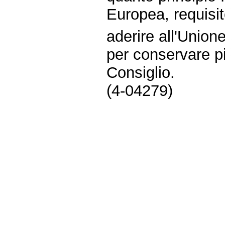
Europea, requisit
aderire all'Unio
per conservare pi
Consiglio.
(4-04279)
Fine
Vai
al
contenuto
menu
di
navigazione
principale