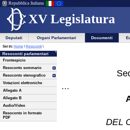
Repubblica Italiana
XV Legislatura
Menu
Vai
Menu
Vai
Deputati
Organi Parlamentari
Documenti
Eu
al
al
di
di
Vai
Menu
menu
Sei in:
Home
\
Resoconti
\
ausilio
navigazione
al
di
di
Resoconti parlamentari
alla
principale
contenuto
navigazione
sezione
Frontespizio
navigazione
principale
Resoconto sommario
Sed
Resoconto stenografico
Votazioni elettroniche
...
Allegato A
Allegato B
Audio/Video
Resoconto in formato
PDF
DEL 