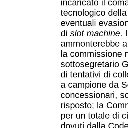
incaricato il com
tecnologico della
eventuali evasio
di
slot machine
. 
ammonterebbe a c
la commissione m
sottosegretario G
di tentativi di co
a campione da So
concessionari, so
risposto; la Comm
per un totale di c
dovuti dalla Cod